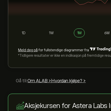
1D
1W
1M
6M
Meld deg på
for fullstendige diagrammer fra
*Tidligere resultater er ikke en indikasjon på fremtidige res
Gå til:
Om ALAB >
Hvordan kjøpe? >
Aksjekursen for Astera Labs 