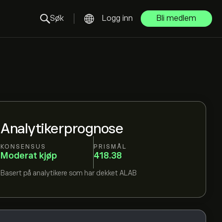
Søk
Logg inn
Bli medlem
Analytikerprognose
KONSENSUS
PRISMÅL
Moderat kjøp
418.38
Basert på
analytikere som har dekket
ALAB