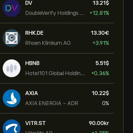
DV
13.21‎$‎
DoubleVerify Holdings Inc
+12.81%
RHK.DE
13.30‎€‎
Rhoen Klinikum AG
+3.91%
HBNB
5.51‎$‎
Hotel101 Global Holdings Corp
+0.36%
AXIA
10.22‎$‎
AXIA ENERGIA - ADR
0%
VITR.ST
90.00‎kr‎