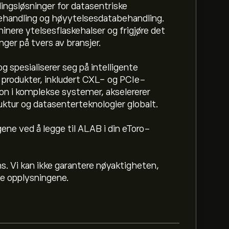
lingsløsninger for datasentriske
behandling og høyytelsesdatabehandling.
inere ytelsesflaskehalser og frigjøre det
nger på tvers av bransjer.
g spesialiserer seg på intelligente
s produkter, inkludert CXL- og PCIe-
n i komplekse systemer, akselererer
ruktur og datasenterteknologier globalt.
ene ved å legge til ALAB i din eToro-
Inc er 334.17‎$‎.
Registrer deg
på eToro for
ere.
ns. Vi kan ikke garantere nøyaktigheten,
tte opplysningene.
c basert på markedstrender, finansielle
forventningene for fremtidige