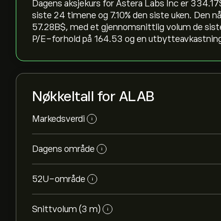
Dagens aksjekurs for Astera Labs Inc er 334.17‎$
siste 24 timene og ‎7.10‎% den siste uken. Den
57.28B‎$‎, med et gjennomsnittlig volum de sis
P/E-forhold på 164.53 og en utbytteavkastning 
Nøkkeltall for ALAB
Markedsverdi
i
Dagens område
i
52U-område
i
Snittvolum (3 m)
i