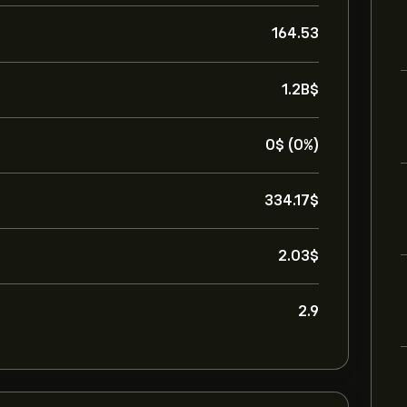
164.53
1.2B‎$‎
0‎$‎ (0%)
334.17‎$‎
2.03‎$‎
2.9