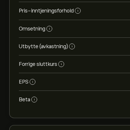
Pris-inntjeningsforhold
i
Omsetning
i
Utbytte (avkastning)
i
Forrige sluttkurs
i
EPS
i
Beta
i