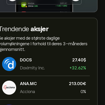
Trendende
aksjer
Se aksjer med de største daglige
volumøkningene i forhold til deres 3-måneders
gjennomsnitt.
DOCS
27.40‎$‎
Doximity Inc.
+32.62%
ANA.MC
213.00‎€‎
Acciona
0%