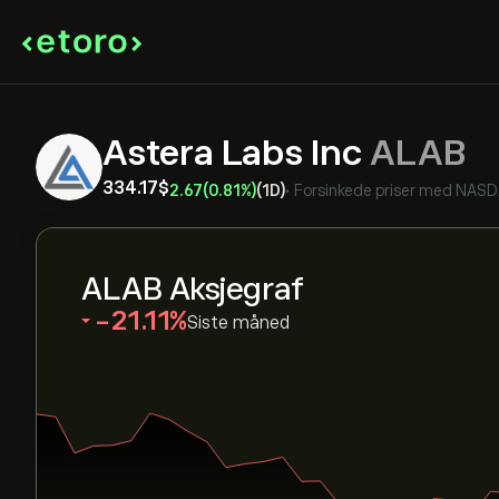
Astera Labs Inc
ALAB
334.17‎$‎
2.67
(0.81%)
(1D)
•
Forsinkede priser med
NASD
ALAB Aksjegraf
‎-21.11‎
Siste måned