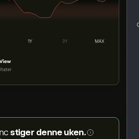
1Y
3Y
MAX
ultater
Inc
stiger denne uken.
i