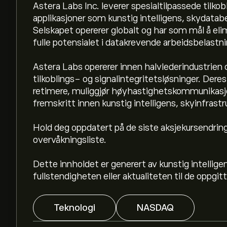
Astera Labs Inc. leverer spesialtilpassede tilkob
applikasjoner som kunstig intelligens, skydata
Selskapet opererer globalt og har som mål å elim
fulle potensialet i datakrevende arbeidsbelastni
Astera Labs opererer innen halvlederindustrien o
tilkoblings- og signalintegritetsløsninger. Dere
retimere, muliggjør høyhastighetskommunikasjo
fremskritt innen kunstig intelligens, skyinfrast
Den nåværende prisen på ALAB er 334.17‎$‎.
Hold deg oppdatert på de siste aksjekursendring
overvåkningsliste.
Det gjennomsnittlige kursmålet for Astera Labs 
detaljerte forventninger og kursmål fra analytik
Dette innholdet er generert av kunstig intellige
fullstendigheten eller aktualiteten til de oppgi
Analytikere gir forventninger for Astera Labs In
rapporter og forventet vekst. Sjekk de nyeste 
prisbevegelser.
Teknologi
NASDAQ
Markedsverdien til Astera Labs Inc er 57.28B‎$‎