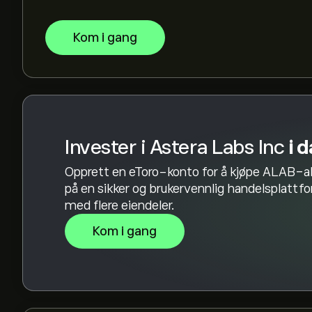
Basert på anbefalinger fra 15 analytikere for A
Kom i gang
konsensusen Moderat kjøp.
Invester i Astera Labs Inc
i 
Opprett en eToro-konto for å kjøpe ALAB-a
på en sikker og brukervennlig handelsplattf
med flere eiendeler.
Kom i gang