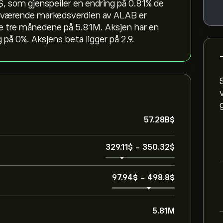
‎, som gjenspeiler en endring på ‎0.81‎% de
 nåværende markedsverdien av ALAB er
te tre månedene på 5.81M. Aksjen har en
på 0%. Aksjens beta ligger på 2.9.
57.28B‎$‎
329.11‎$‎
-
350.32‎$‎
97.94‎$‎
-
498.8‎$‎
5.81M