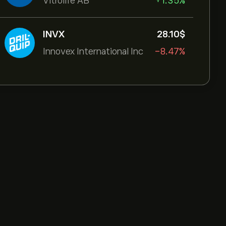
Vitrolife AB
+1.35%
INVX
28.10‎$‎
Innovex International Inc
-8.47%