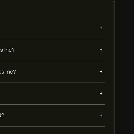
+
+
s Inc?
+
bs Inc?
+
+
d?