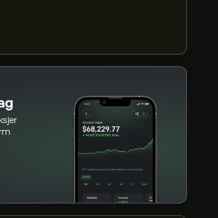
LAB de siste 3 månedene, er den generelle
dag
ksjer
orm