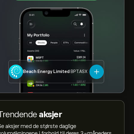
Beach Energy Limited
BPT.ASX
Trendende
aksjer
Se aksjer med de største daglige
volumøkningene i forhold til deres 3-måneders