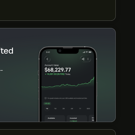
ited
X-