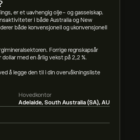
?
ngs, er et uavhengig olje- og gasselskap.
nsaktiviteter i både Australia og New
uderer både konvensjonell og ukonvensjonell
gimineralsektoren. Forrige regnskapsår
dollar med en årlig vekst på 2,2 %.
.
d å legge den til i din overvåkningsliste
gy Limited er 0.8600‎A$‎.
Registrer deg
på
 analytikere.
Hovedkontor
Adelaide, South Australia (SA), AU
 Limited basert på markedstrender,
 de nyeste forventningene for fremtidige
7B‎A$‎