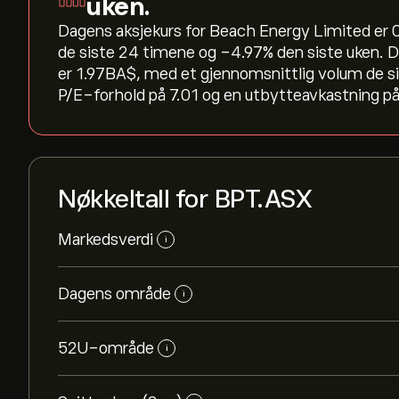
uken.
Dagens aksjekurs for Beach Energy Limited er 0.
de siste 24 timene og ‎-4.97‎% den siste uken
er 1.97B‎A$‎, med et gjennomsnittlig volum de 
P/E-forhold på 7.01 og en utbytteavkastning på
Nøkkeltall for BPT.ASX
Markedsverdi
i
Dagens område
i
52U-område
i