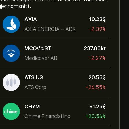
gjennomsnitt.
AXIA
10.22‎$‎
AXIA ENERGIA - ADR
-2.39%
MCOVb.ST
237.00‎kr‎
Medicover AB
-2.27%
ATS.US
20.53‎$‎
ATS Corp
-26.55%
CHYM
31.25‎$‎
Chime Financial Inc
+20.56%