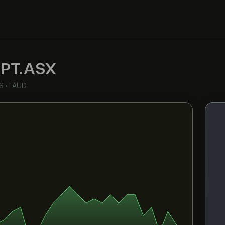
PT.ASX
S
•
i AUD