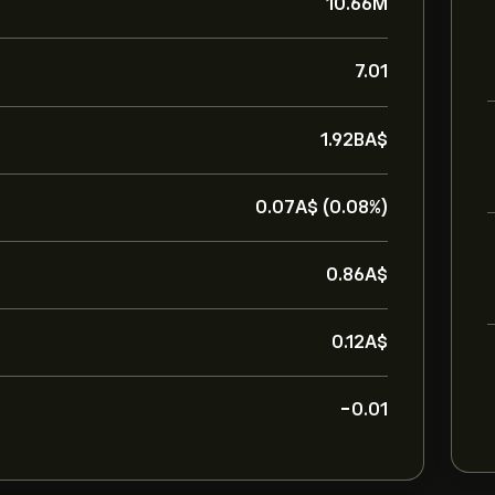
10.66M
7.01
1.92B‎A$‎
0.07‎A$‎ (0.08%)
0.86‎A$‎
0.12‎A$‎
-0.01