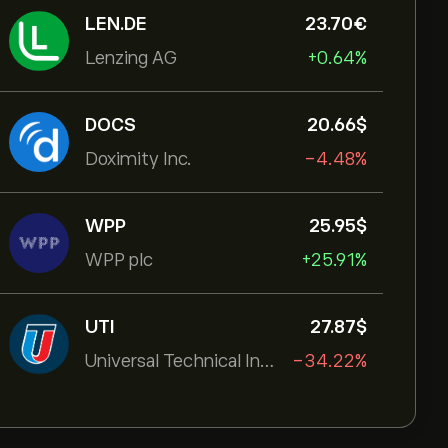
LEN.DE
23.70‎€‎
Lenzing AG
+0.64%
DOCS
20.66‎$‎
Doximity Inc.
-4.48%
WPP
25.95‎$‎
WPP plc
+25.91%
UTI
27.87‎$‎
Universal Technical Institut
-34.22%