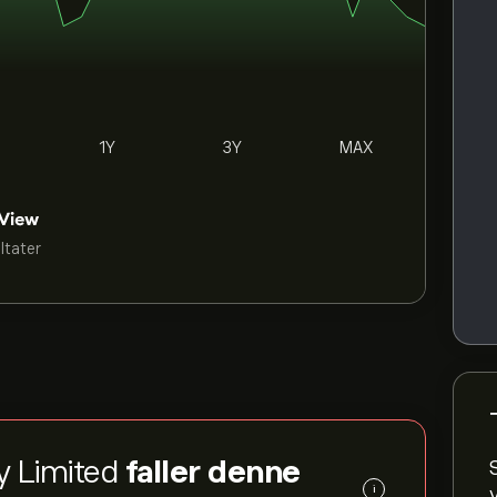
1Y
3Y
MAX
ultater
y Limited
faller denne
i