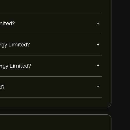
+
imited?
+
ergy Limited?
+
ergy Limited?
+
d?