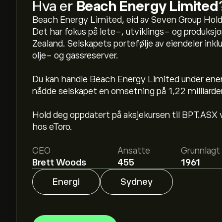
Hva er
Beach Energy Limited
Beach Energy Limited, eid av Seven Group Holdi
Det har fokus på lete-, utviklings- og produksjo
Zealand. Selskapets portefølje av eiendeler inkl
olje- og gassreserver.
Du kan handle Beach Energy Limited under ener
nådde selskapet en omsetning på 1,22 milliarder 
Den nåværende prisen på BPT.ASX er 0.8600‎A$‎
Hold deg oppdatert på aksjekursen til BPT.ASX ve
hos eToro.
Det gjennomsnittlige kursmålet for Beach Ener
eToro for detaljerte forventninger og kursmål fra
CEO
Ansatte
Grunnlagt
Brett Woods
455
1961
Analytikere gir forventninger for Beach Energy
finansielle rapporter og forventet vekst. Sjekk
Energi
Sydney
prisbevegelser.
Markedsverdien til Beach Energy Limited er 1.9