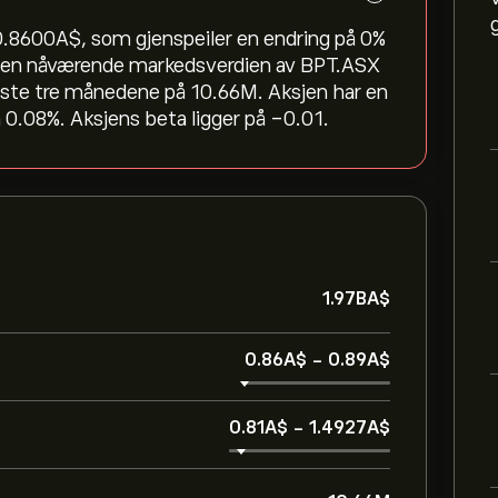
8600‎A$‎, som gjenspeiler en endring på ‎0‎%
. Den nåværende markedsverdien av BPT.ASX
siste tre månedene på 10.66M. Aksjen har en
 0.08%. Aksjens beta ligger på -0.01.
1.97B‎A$‎
0.86‎A$‎
-
0.89‎A$‎
0.81‎A$‎
-
1.4927‎A$‎