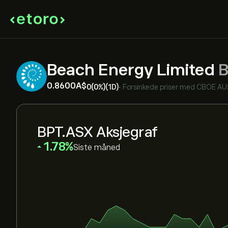
Beach Energy Limited
B
0.8600‎A$‎
0
(0%)
(1D)
•
Forsinkede priser med
CBOE AU
BPT.ASX Aksjegraf
‎1.78‎
Siste måned