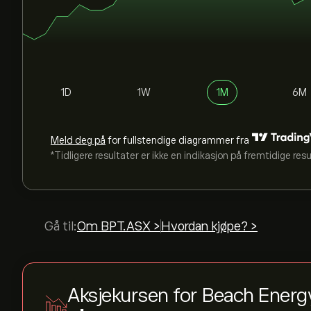
1D
1W
1M
6M
Meld deg på
for fullstendige diagrammer fra
*Tidligere resultater er ikke en indikasjon på fremtidige res
Gå til:
Om BPT.ASX >
Hvordan kjøpe? >
Aksjekursen for Beach Energ