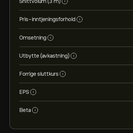
Snittvolum (3 m)
i
Pris-inntjeningsforhold
i
Omsetning
i
Utbytte (avkastning)
i
Forrige sluttkurs
i
EPS
i
Beta
i