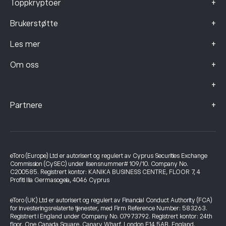
+
Toppkryptoer
+
Brukerstøtte
+
Les mer
+
Om oss
+
+
Partnere
eToro (Europe) Ltd er autorisert og regulert av Cyprus Securities Exchange
Commission (CySEC) under lisensnummer# 109/10. Company No.
C200585. Registrert kontor: KANIKA BUSINESS CENTRE, FLOOR 7, 4
Profiti Ilia Germasogeia, 4046 Cyprus
eToro (UK) Ltd er autorisert og regulert av Financial Conduct Authority (FCA)
for investeringsrelaterte tjenester, med Firm Reference Number: 583263.
Registrert i England under Company No. 07973792. Registrert kontor: 24th
floor, One Canada Square, Canary Wharf, London E14 5AB, England.