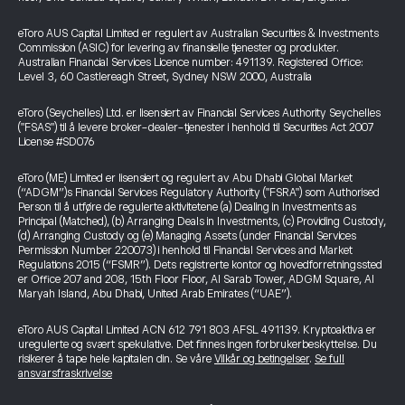
eToro AUS Capital Limited er regulert av Australian Securities & Investments
Commission (ASIC) for levering av finansielle tjenester og produkter.
Australian Financial Services Licence number: 491139. Registered Office:
Level 3, 60 Castlereagh Street, Sydney NSW 2000, Australia
eToro (Seychelles) Ltd. er lisensiert av Financial Services Authority Seychelles
("FSAS") til å levere broker-dealer-tjenester i henhold til Securities Act 2007
License #SD076
eToro (ME) Limited er lisensiert og regulert av Abu Dhabi Global Market
(“ADGM”)s Financial Services Regulatory Authority ("FSRA") som Authorised
Person til å utføre de regulerte aktivitetene (a) Dealing in Investments as
Principal (Matched), (b) Arranging Deals in Investments, (c) Providing Custody,
(d) Arranging Custody og (e) Managing Assets (under Financial Services
Permission Number 220073) i henhold til Financial Services and Market
Regulations 2015 (“FSMR”). Dets registrerte kontor og hovedforretningssted
er Office 207 and 208, 15th Floor Floor, Al Sarab Tower, ADGM Square, Al
Maryah Island, Abu Dhabi, United Arab Emirates (“UAE”).
eToro AUS Capital Limited ACN 612 791 803 AFSL 491139. Kryptoaktiva er
uregulerte og svært spekulative. Det finnes ingen forbrukerbeskyttelse. Du
risikerer å tape hele kapitalen din. Se våre
Vilkår og betingelser
.
Se full
ansvarsfraskrivelse