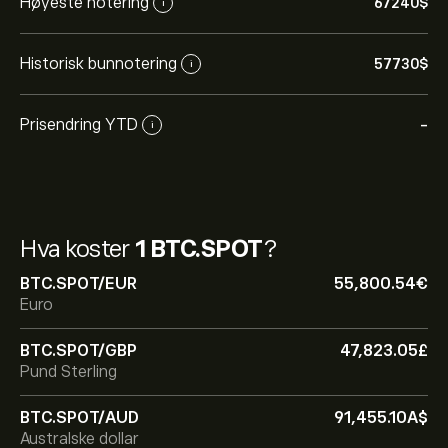
Høyeste notering
67240‎$‎
i
Historisk bunnotering
57730‎$‎
i
Prisendring YTD
-
i
Hva koster
1 BTC.SPOT
?
BTC.SPOT/EUR
55,800.54‎€‎
Euro
BTC.SPOT/GBP
47,823.05‎£‎
Pund Sterling
Gjeldende pris på BTC.SPOT er 64,410.00‎$‎
BTC.SPOT/AUD
91,455.10‎A$‎
Australske dollar