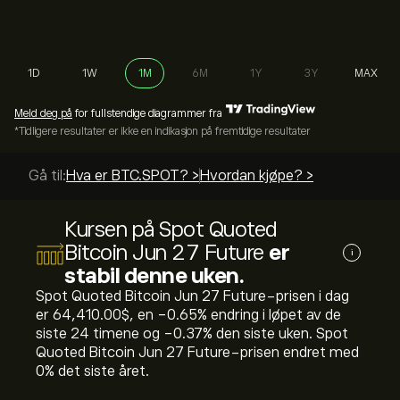
1D
1W
1M
6M
1Y
3Y
MAX
Meld deg på
for fullstendige diagrammer fra
*Tidligere resultater er ikke en indikasjon på fremtidige resultater
Gå til:
Hva er BTC.SPOT? >
Hvordan kjøpe? >
Kursen på Spot Quoted
Bitcoin Jun 27 Future
er
i
stabil denne uken.
Spot Quoted Bitcoin Jun 27 Future-prisen i dag
er 64,410.00‎$‎, en ‎-0.65‎% endring i løpet av de
siste 24 timene og ‎-0.37‎% den siste uken. Spot
Quoted Bitcoin Jun 27 Future-prisen endret med
‎0‎% det siste året.