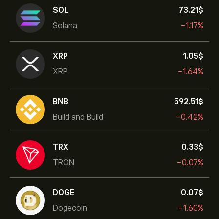
SOL
73.21‎$‎
Solana
-1.17%
XRP
1.05‎$‎
XRP
-1.64%
BNB
592.51‎$‎
Build and Build
-0.42%
TRX
0.33‎$‎
TRON
-0.07%
DOGE
0.07‎$‎
Dogecoin
-1.60%