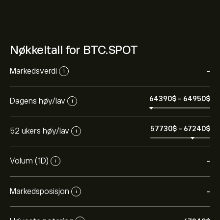
Nøkkeltall for BTC.SPOT
Markedsverdi
-
i
64390‎$‎
-
64950‎$‎
Dagens høy/lav
i
57730‎$‎
-
67240‎$‎
52 ukers høy/lav
i
Volum (1D)
-
i
Markedsposisjon
-
i