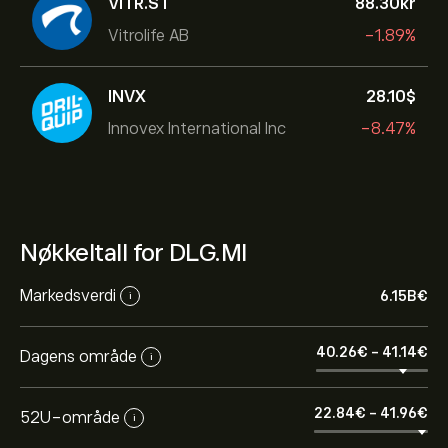
VITR.ST
88.30‎kr‎
Vitrolife AB
-1.89%
INVX
28.10‎$‎
Innovex International Inc
-8.47%
Nøkkeltall for DLG.MI
Markedsverdi
6.15B‎€‎
i
40.26‎€‎
-
41.14‎€‎
Dagens område
i
22.84‎€‎
-
41.96‎€‎
52U-område
i