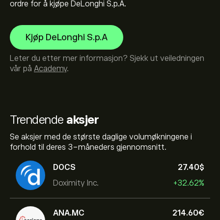
ordre for å kjøpe DeLonghi S.p.A.
Kjøp DeLonghi S.p.A
Leter du etter mer informasjon? Sjekk ut veiledningen
vår på
Academy
.
Trendende
aksjer
Se aksjer med de største daglige volumøkningene i
forhold til deres 3-måneders gjennomsnitt.
DOCS
27.40‎$‎
Doximity Inc.
+32.62%
ANA.MC
214.60‎€‎