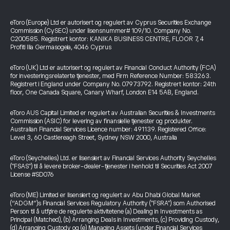
eToro (Europe) Ltd er autorisert og regulert av Cyprus Securities Exchange
Commission (CySEC) under lisensnummer# 109/10. Company No.
C200585. Registrert kontor: KANIKA BUSINESS CENTRE, FLOOR 7, 4
Profiti Ilia Germasogeia, 4046 Cyprus
eToro (UK) Ltd er autorisert og regulert av Financial Conduct Authority (FCA)
for investeringsrelaterte tjenester, med Firm Reference Number: 583263.
Registrert i England under Company No. 07973792. Registrert kontor: 24th
floor, One Canada Square, Canary Wharf, London E14 5AB, England.
eToro AUS Capital Limited er regulert av Australian Securities & Investments
Commission (ASIC) for levering av finansielle tjenester og produkter.
Australian Financial Services Licence number: 491139. Registered Office:
Level 3, 60 Castlereagh Street, Sydney NSW 2000, Australia
eToro (Seychelles) Ltd. er lisensiert av Financial Services Authority Seychelles
("FSAS") til å levere broker-dealer-tjenester i henhold til Securities Act 2007
License #SD076
eToro (ME) Limited er lisensiert og regulert av Abu Dhabi Global Market
(“ADGM”)s Financial Services Regulatory Authority ("FSRA") som Authorised
Person til å utføre de regulerte aktivitetene (a) Dealing in Investments as
Principal (Matched), (b) Arranging Deals in Investments, (c) Providing Custody,
(d) Arranging Custody og (e) Managing Assets (under Financial Services