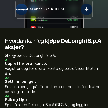
DeLonghi S.p.A
DLG.MI
Hvordan kan jeg
kjøpe DeLonghi S.p.A
aksjer?
Slik kjøper du DeLonghi S.p.A:
01
Opprett eToro-konto:
Registrer deg for eToro-konto og bekreft identiteten
din.
02
Sett inn penger:
Sett inn penger på eToro-kontoen med din foretrukne
betalingsmetode.
03
Søk og kjøp:
Søk på siden DeLonghi S.p.A (DLG.MI) og legg inn en