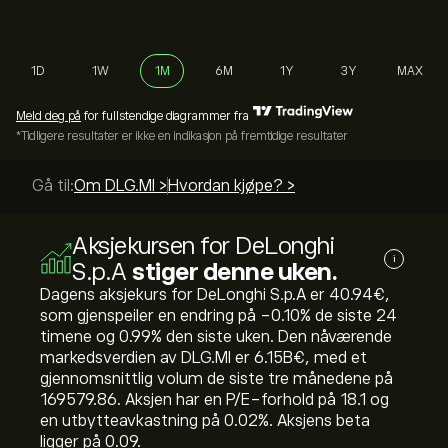
1D
1W
1M
6M
1Y
3Y
MAX
Meld deg på
for fullstendige diagrammer fra
*Tidligere resultater er ikke en indikasjon på fremtidige resultater
Gå til:
Om DLG.MI >
Hvordan kjøpe? >
Aksjekursen for DeLonghi
i
S.p.A
stiger denne uken.
Dagens aksjekurs for DeLonghi S.p.A er 40.94‎€‎,
som gjenspeiler en endring på ‎-0.10‎% de siste 24
timene og ‎0.99‎% den siste uken. Den nåværende
markedsverdien av DLG.MI er 6.15B‎€‎, med et
gjennomsnittlig volum de siste tre månedene på
169579.86. Aksjen har en P/E-forhold på 18.1 og
en utbytteavkastning på 0.02%. Aksjens beta
ligger på 0.09.