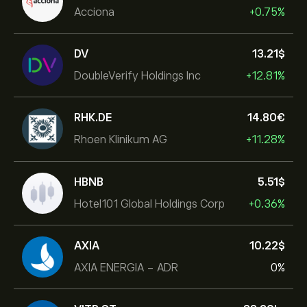
Acciona
+0.75%
DV
13.21‎$‎
DoubleVerify Holdings Inc
+12.81%
RHK.DE
14.80‎€‎
Rhoen Klinikum AG
+11.28%
HBNB
5.51‎$‎
Hotel101 Global Holdings Corp
+0.36%
AXIA
10.22‎$‎
AXIA ENERGIA - ADR
0%