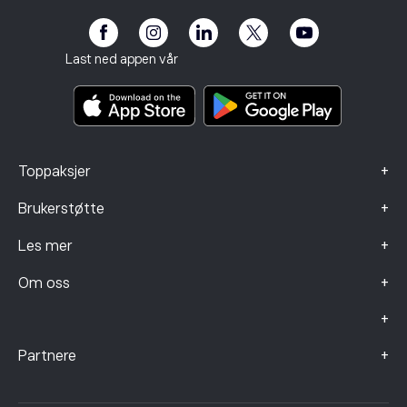
Affiliate-program
Tilgjengelighet
Risikoopplysning
eToro Club
Avtrykk
Betingelser og vilkår
Investeringsforsikring
Last ned appen vår
Nøkkelinformasjonsdokumenter
Smart Portfolios
Klagedata (FCA-klienter)
+
Toppaksjer
+
Brukerstøtte
+
Les mer
+
Om oss
+
+
Partnere