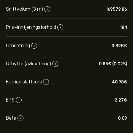
Snittvolum (3 m)
169579.86
i
Pris-inntjeningsforhold
18.1
i
Omsetning
3.89B‎€‎
i
Utbytte (avkastning)
0.85‎€‎ (0.02%)
i
Forrige sluttkurs
40.98‎€‎
i
EPS
2.27‎€‎
i
Beta
0.09
i