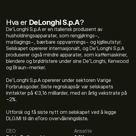
Hva er
DeLonghi S.p.A
?
De'Longhi S.p.A er en italiensk produsent av
husholdningsapparater, som rengjørings-,
matlagings-, bærbare oppvarmings- og kjøleutstyr.
Selskapet opererer internasjonalt, og De'Longhi S.p.A
produserer også mindre apparater, som kaffemaskiner,
blendere og brødristere under sine De'Longhi, Kenwood
og Braun-merker.
De'Longhi S.p.A opererer under sektoren Varige
Forbruksgoder. Siste regnskapsår var selskapets
inntekter på €3,16 milliarder, med en årlig vekstrate på
-2%.
Den nåværende prisen på DLG.MI er 40.94‎€‎.
Utforsk og få siste nytt om selskapet ved å legge
DLG.MI til din eToro overvåkningsliste.
Det gjennomsnittlige kursmålet for DeLonghi S.p.A er
CEO
Ansatte