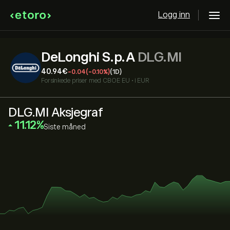
Logg inn
DeLonghi S.p.A
DLG.MI
40.94‎€‎
-0.04
(-0.10%)
(1D)
Forsinkede priser med
CBOE EU
•
i EUR
DLG.MI Aksjegraf
‎11.12‎
Siste måned