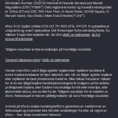
Permission Number 220073) i henhold til Financial Services and Market
Regulations 2015 (“FSMR”). Dets registrerte kontor og hovedforretningssted
er Office 207 and 208, 15th Floor Floor, Al Sarab Tower, ADGM Square, Al
Maryah Island, Abu Dhabi, United Arab Emirates (“UAE”).
eToro AUS Capital Limited ACN 612 791 803 AFSL 491139. Kryptoaktiva er
uregulerte og svært spekulative. Det finnes ingen forbrukerbeskyttelse. Du
risikerer å tape hele kapitalen din. Se våre
Vilkår og betingelser
.
Se full
ansvarsfraskrivelse
Tidligere resultater er ikke en indikasjon på fremtidige resultater.
Generell risikoopplysning
|
Vilkår og betingelser
Handel med eToro ved å følge og/eller kopiere eller replikere handlene til
andre tradere innebærer et høyt risikonivå, selv når du følger og/eller kopierer
eller replikerer de best presterende traderne. Slike risikoer inkluderer risikoen
for at du kan følge/kopiere handelsbeslutningene til muligens uerfarne/ikke-
profesjonelle tradere, eller tradere hvis endelige formål eller intensjon, eller
økonomiske status, kan avvike fra din. Tidligere resultater for et medlem av
eToro-fellesskapet er ikke en pålitelig indikator på hans fremtidige resultater.
Innhold på eToros sosiale handelsplattform genereres av medlemmer av
fellesskapet og inneholder ikke råd eller anbefalinger fra eller på vegne av
eToro - Your Social Investment Network.