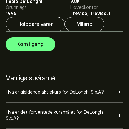
40.94‎€‎.
Registrer deg
på eToro for detaljerte
Fabio De'Longhi
9.8K
forventninger og kursmål fra analytikere.
Grunnlagt
Hovedkontor
1996
Treviso, Treviso, IT
Analytikere gir forventninger for DeLonghi S.p.A basert
Holdbare varer
Milano
på markedstrender, finansielle rapporter og forventet
vekst. Sjekk de nyeste forventningene for fremtidige
prisbevegelser.
Markedsverdien til DeLonghi S.p.A er 6.15B‎€‎
Kom i gang
Vanlige spørsmål
+
Hva er gjeldende aksjekurs for DeLonghi S.p.A?
Hva er det forventede kursmålet for DeLonghi
+
S.p.A?