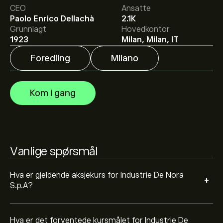
CEO
Ansatte
Det gjennomsnittlige kursmålet for Industrie De Nora
Paolo Enrico Dellachà
2.1K
S.p.A er 6.510‎€‎.
Registrer deg
på eToro for detaljerte
Grunnlagt
Hovedkontor
forventninger og kursmål fra analytikere.
1923
Milan, Milan, IT
Foredling
Milano
Analytikere gir forventninger for Industrie De Nora S.p.A
basert på markedstrender, finansielle rapporter og
forventet vekst. Sjekk de nyeste forventningene for
Kom i gang
fremtidige prisbevegelser.
Markedsverdien til Industrie De Nora S.p.A er 1.29B‎€‎
Vanlige spørsmål
Hva er gjeldende aksjekurs for Industrie De Nora
+
S.p.A?
Hva er det forventede kursmålet for Industrie De