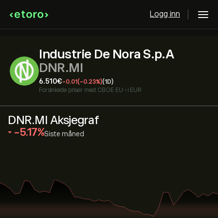
Logg inn
Industrie De Nora S.p.A
DNR.MI
6.510‎€‎
-0.01
(-0.23%)
(1D)
Forsinkede priser med
CBOE EU
•
i EUR
DNR.MI Aksjegraf
‎-5.17‎
Siste måned