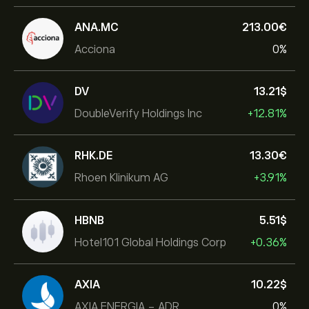
ANA.MC
213.00‎€‎
Acciona
0%
DV
13.21‎$‎
DoubleVerify Holdings Inc
+12.81%
RHK.DE
13.30‎€‎
Rhoen Klinikum AG
+3.91%
HBNB
5.51‎$‎
Hotel101 Global Holdings Corp
+0.36%
AXIA
10.22‎$‎
AXIA ENERGIA - ADR
0%