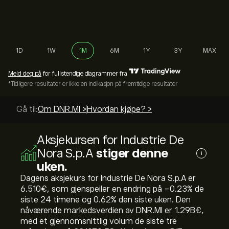
1D
1W
1M
6M
1Y
3Y
MAX
Meld deg på
for fullstendige diagrammer fra
*Tidligere resultater er ikke en indikasjon på fremtidige resultater
Gå til:
Om DNR.MI >
Hvordan kjøpe? >
Aksjekursen for Industrie De
Nora S.p.A
stiger denne
i
uken.
Dagens aksjekurs for Industrie De Nora S.p.A er
6.510‎€‎, som gjenspeiler en endring på ‎-0.23‎% de
siste 24 timene og ‎0.62‎% den siste uken. Den
nåværende markedsverdien av DNR.MI er 1.29B‎€‎,
med et gjennomsnittlig volum de siste tre