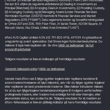
(“ADGM”)s Financial Services Regulatory Authority ("FSRA") som Authorised
Person til å utføre de regulerte aktivitetene (a) Dealing in Investments as
Principal (Matched), (b) Arranging Deals in Investments, (c) Providing Custody,
(d) Arranging Custody og (e) Managing Assets (under Financial Services
Permission Number 220073) i henhold til Financial Services and Market
Regulations 2015 (“FSMR”). Dets registrerte kontor og hovedforretningssted
er Office 207 and 208, 15th Floor Floor, Al Sarab Tower, ADGM Square, Al
Maryah Island, Abu Dhabi, United Arab Emirates (“UAE”).
eToro AUS Capital Limited ACN 612 791 803 AFSL 491139. Kryptoaktiva er
uregulerte og svært spekulative. Det finnes ingen forbrukerbeskyttelse. Du
risikerer å tape hele kapitalen din. Se våre
Vilkår og betingelser
.
Se full
ansvarsfraskrivelse
Tidligere resultater er ikke en indikasjon på fremtidige resultater.
Generell risikoopplysning
|
Vilkår og betingelser
Handel med eToro ved å følge og/eller kopiere eller replikere handlene til
andre tradere innebærer et høyt risikonivå, selv når du følger og/eller kopierer
eller replikerer de best presterende traderne. Slike risikoer inkluderer risikoen
for at du kan følge/kopiere handelsbeslutningene til muligens uerfarne/ikke-
profesjonelle tradere, eller tradere hvis endelige formål eller intensjon, eller
økonomiske status, kan avvike fra din. Tidligere resultater for et medlem av
eToro-fellesskapet er ikke en pålitelig indikator på hans fremtidige resultater.