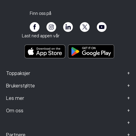
Karriere
Kundeservice
Personvernerklæring
Skatterapport
Inviter en venn
Våre kontorer
Klientsårbarhet
Regulering
Finn oss på
eToro Academy
Affiliate-program
Tilgjengelighet
Risikoopplysning
eToro Club
Avtrykk
Betingelser og vilkår
Investeringsforsikring
Last ned appen vår
Nøkkelinformasjonsdokumenter
Smart Portfolios
Klagedata (FCA-klienter)
+
Toppaksjer
+
Brukerstøtte
+
Les mer
+
Om oss
+
+
Partnere