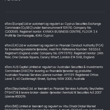
eToro (Europe) Ltd er autorisert og regulert av Cyprus Securities Exchange
Commission (CySEC) under lisensnummer# 109/10. Company No.
C200585. Registrert kontor: KANIKA BUSINESS CENTRE, FLOOR 7, 4
Profiti Ilia Germasogeia, 4046 Cyprus
eToro (UK) Ltd er autorisert og regulert av Financial Conduct Authority (FCA)
for investeringsrelaterte tjenester, med Firm Reference Number: 583263.
Registrert i England under Company No. 07973792. Registrert kontor: 24th
floor, One Canada Square, Canary Wharf, London E14 5AB, England.
eToro AUS Capital Limited er regulert av Australian Securities & Investments
Commission (ASIC) for levering av finansielle tjenester og produkter.
Australian Financial Services Licence number: 491139. Registered Office:
Level 3, 60 Castlereagh Street, Sydney NSW 2000, Australia
eToro (Seychelles) Ltd. er lisensiert av Financial Services Authority Seychelles
("FSAS") til å levere broker-dealer-tjenester i henhold til Securities Act 2007
License #SD076
eToro (ME) Limited er lisensiert og regulert av Abu Dhabi Global Market