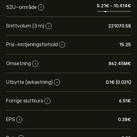
5.21‎€‎
-
10.414‎€‎
52U-område
i
Snittvolum (3 m)
221070.58
i
Pris-inntjeningsforhold
15.25
i
Omsetning
862.45M‎€‎
i
Utbytte (avkastning)
0.1‎€‎ (0.02%)
i
Forrige sluttkurs
6.51‎€‎
i
EPS
0.38‎€‎
i