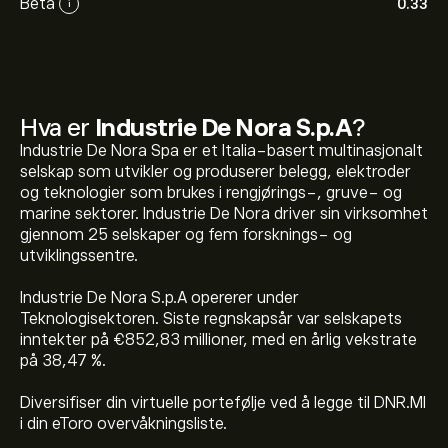
Beta
0.33
i
Hva er
Industrie De Nora S.p.A
?
Industrie De Nora Spa er et Italia-basert multinasjonalt
selskap som utvikler og produserer belegg, elektroder
og teknologier som brukes i rengjørings-, gruve- og
marine sektorer. Industrie De Nora driver sin virksomhet
gjennom 25 selskaper og fem forsknings- og
utviklingssentre.
Industrie De Nora S.p.A opererer under
Teknologisektoren. Siste regnskapsår var selskapets
inntekter på €852,83 millioner, med en årlig vekstrate
på 38,47 %.
Den nåværende prisen på DNR.MI er 6.510‎€‎.
Diversifiser din virtuelle portefølje ved å legge til DNR.MI
i din eToro overvåkningsliste.