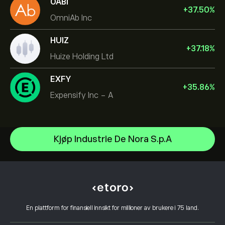
OABI
+
37.50
%
OmniAb Inc
HUIZ
+
37.18
%
Huize Holding Ltd
EXFY
+
35.86
%
Expensify Inc - A
Micron Technology, Inc.
Kjøp Industrie De Nora S.p.A
Vistra Corp
Hjelpesenter
Lam Research Corp
Slik setter du inn penger
Slik fungerer CopyTrading
Applied Materials Inc
Slik tar du ut penger
Ansvarlig handel
Johnson & Johnson
Hvorfor velge eToro
Åpne en konto
Hva er belåning & margin
Caterpillar
En plattform for finansiell innsikt for millioner av brukere i 75 land.
eToro-anmeldelser
Slik bekrefter du kontoen din
Retningslinjer for informasjonskapsler
Kjøp og salg forklart