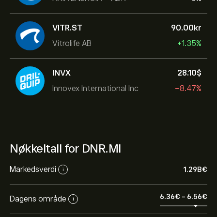
VITR.ST
90.00‎kr‎
Vitrolife AB
+1.35%
INVX
28.10‎$‎
Innovex International Inc
-8.47%
Nøkkeltall for DNR.MI
Markedsverdi
1.29B‎€‎
i
6.36‎€‎
-
6.56‎€‎
Dagens område
i