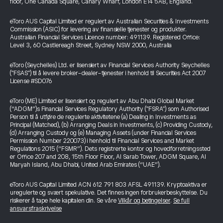
floor, One Canada Square, Canary Wharf, London E14 5AB, England.
eToro AUS Capital Limited er regulert av Australian Securities & Investments
Commission (ASIC) for levering av finansielle tjenester og produkter.
Australian Financial Services Licence number: 491139. Registered Office:
Level 3, 60 Castlereagh Street, Sydney NSW 2000, Australia
eToro (Seychelles) Ltd. er lisensiert av Financial Services Authority Seychelles
("FSAS") til å levere broker-dealer-tjenester i henhold til Securities Act 2007
License #SD076
eToro (ME) Limited er lisensiert og regulert av Abu Dhabi Global Market
(“ADGM”)s Financial Services Regulatory Authority ("FSRA") som Authorised
Person til å utføre de regulerte aktivitetene (a) Dealing in Investments as
Principal (Matched), (b) Arranging Deals in Investments, (c) Providing Custody,
(d) Arranging Custody og (e) Managing Assets (under Financial Services
Permission Number 220073) i henhold til Financial Services and Market
Regulations 2015 (“FSMR”). Dets registrerte kontor og hovedforretningssted
er Office 207 and 208, 15th Floor Floor, Al Sarab Tower, ADGM Square, Al
Maryah Island, Abu Dhabi, United Arab Emirates (“UAE”).
eToro AUS Capital Limited ACN 612 791 803 AFSL 491139. Kryptoaktiva er
uregulerte og svært spekulative. Det finnes ingen forbrukerbeskyttelse. Du
risikerer å tape hele kapitalen din. Se våre
Vilkår og betingelser
.
Se full
ansvarsfraskrivelse