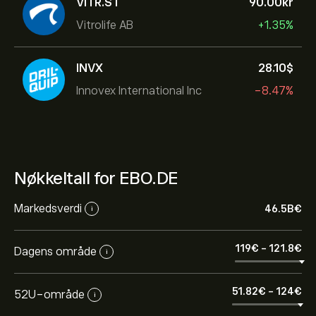
VITR.ST
90.00‎kr‎
Vitrolife AB
+1.35%
INVX
28.10‎$‎
Innovex International Inc
-8.47%
Nøkkeltall for EBO.DE
Markedsverdi
46.5B‎€‎
i
119‎€‎
-
121.8‎€‎
Dagens område
i
51.82‎€‎
-
124‎€‎
52U-område
i