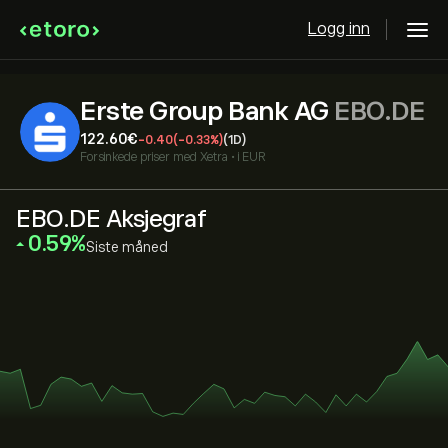
Logg inn
Erste Group Bank AG
EBO.DE
122.60‎€‎
-0.40
(-0.33%)
(1D)
Forsinkede priser med
Xetra
•
i EUR
EBO.DE Aksjegraf
‎0.59‎
Siste måned