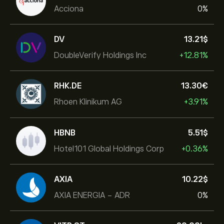
Acciona
0%
DV
13.21‎$‎
DoubleVerify Holdings Inc
+12.81%
RHK.DE
13.30‎€‎
Rhoen Klinikum AG
+3.91%
HBNB
5.51‎$‎
Hotel101 Global Holdings Corp
+0.36%
AXIA
10.22‎$‎
AXIA ENERGIA - ADR
0%