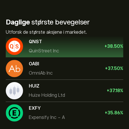
Daglige
største bevegelser
Utforsk de største aksjene i markedet.
QNST
+
38.50
%
QuinStreet Inc
OABI
+
37.50
%
OmniAb Inc
HUIZ
+
37.18
%
Huize Holding Ltd
EXFY
+
35.86
%
Expensify Inc - A