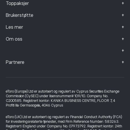
+
Toppaksjer
+
Brukerstøtte
+
Les mer
+
Om oss
+
+
Partnere
eToro (Europe) Ltd er autorisert og regulert av Cyprus Securities Exchange
Commission (CySEC) under lisensnummer# 109/10. Company No.
C200585. Registrert kontor: KANIKA BUSINESS CENTRE, FLOOR 7, 4
Profiti Ilia Germasogeia, 4046 Cyprus
eToro (UK) Ltd er autorisert og regulert av Financial Conduct Authority (FCA)
for investeringsrelaterte tjenester, med Firm Reference Number: 583263.
Registrert i England under Company No. 07973792. Registrert kontor: 24th