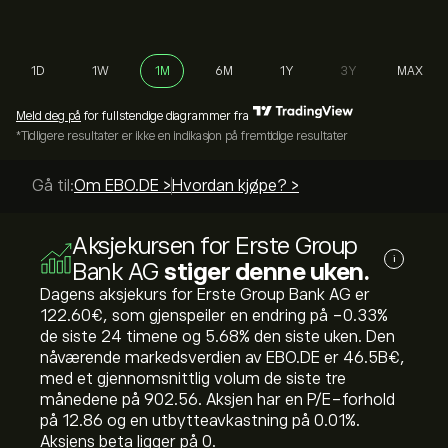
1D
1W
1M
6M
1Y
3Y
MAX
Meld deg på
for fullstendige diagrammer fra
*Tidligere resultater er ikke en indikasjon på fremtidige resultater
Gå til:
Om EBO.DE >
Hvordan kjøpe? >
Aksjekursen for Erste Group
i
Bank AG
stiger denne uken.
Dagens aksjekurs for Erste Group Bank AG er
122.60‎€‎, som gjenspeiler en endring på ‎-0.33‎%
de siste 24 timene og ‎5.68‎% den siste uken. Den
nåværende markedsverdien av EBO.DE er 46.5B‎€‎,
med et gjennomsnittlig volum de siste tre
månedene på 902.56. Aksjen har en P/E-forhold
på 12.86 og en utbytteavkastning på 0.01%.
Aksjens beta ligger på 0.