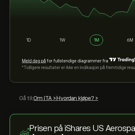
1D
1W
1M
6M
Meld deg på
for fullstendige diagrammer fra
*Tidligere resultater er ikke en indikasjon på fremtidige res
Gå til:
Om ITA >
Hvordan kjøpe? >
Prisen på iShares US Aeros