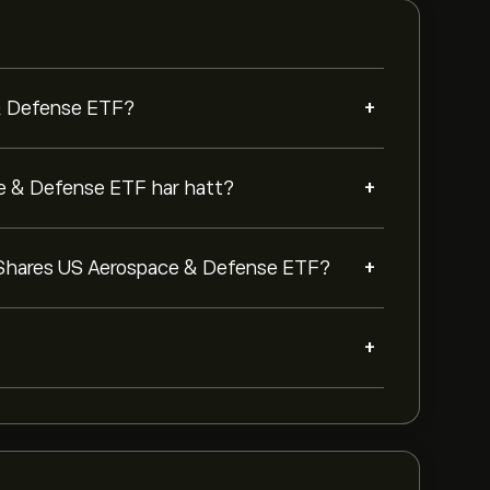
+
 & Defense ETF?
+
ce & Defense ETF har hatt?
+
å iShares US Aerospace & Defense ETF?
+