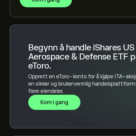
nettsiden. Når du har opprettet konto og satt i
og bestemmer hvor mye iShares US Aerospace &
også legge inn en ordre som kjøper ITA til en be
Begynn å handle iShares US
Aerospace & Defense ETF p
eToro.
Opprett en eToro-konto for å kjøpe ITA-aksj
en sikker og brukervennlig handelsplattfor
flere eiendeler.
Kom i gang