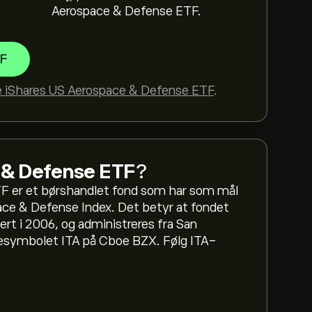
Aerospace & Defense ETF.
TF
e iShares US Aerospace & Defense ETF
.
 & Defense ETF
?
F er et børshandlet fond som har som mål
ense ETF har hatt er 256.28‎$‎
ace & Defense Index. Det betyr at fondet
lert i 2006, og administreres fra San
sjesymbolet ITA på Cboe BZX. Følg ITA-
ammet og zoom ut for å se de historiske
fense ETF. Prisen på iShares US Aerospace &
te året.
 Defense ETF (ITA)"-siden på eToro-