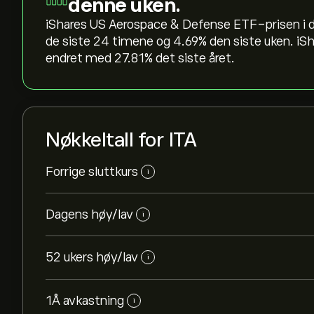
denne uken.
iShares US Aerospace & Defense ETF-prisen i dag 
de siste 24 timene og ‎4.69‎% den siste uken. 
endret med ‎27.81‎% det siste året.
Nøkkeltall for ITA
Forrige sluttkurs
i
Dagens høy/lav
i
52 ukers høy/lav
i
1Å avkastning
i