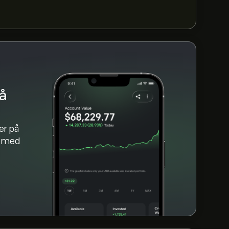
nn penger, klikker du på «Handel»-knappen
 Defense ETF du ønsker å kjøpe. Du kan
stemt kurs i fremtiden.
å
er på
m med