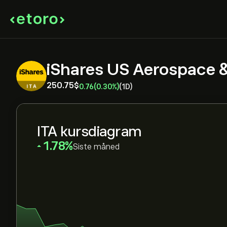
iShares US Aerospace &
250.75‎$‎
0.76
(0.30%)
(1D)
ITA kursdiagram
‎1.78‎
Siste måned