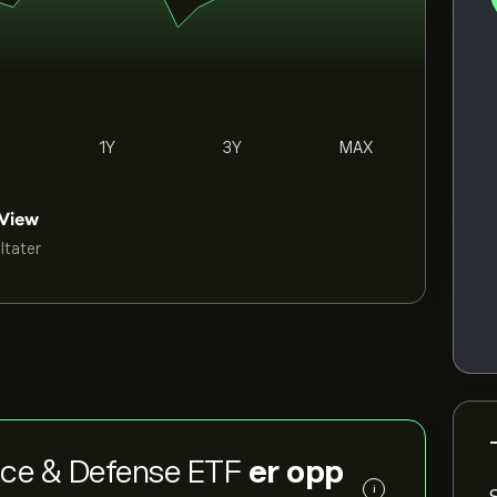
1Y
3Y
MAX
ultater
pace & Defense ETF
er opp
i