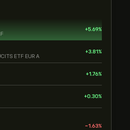
+
5.69
%
TF
+
3.81
%
 UCITS ETF EUR A
+
1.76
%
+
0.30
%
-1.63
%