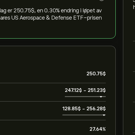
er 250.75‎$‎, en ‎0.30‎% endring i løpet av
iShares US Aerospace & Defense ETF-prisen
250.75‎$‎
247.12‎$‎
-
251.23‎$‎
128.85‎$‎
-
256.28‎$‎
27.64%