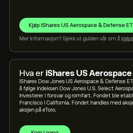
Kjøp iShares US Aerospace & Defense E
Mer informasjon? Sjekk ut guiden vår om å
kjøp
Gjeldende pris på ITA er 250.75‎$‎
Hva er
iShares US Aerospace
iShares Dow Jones US Aerospace & Defense ET
Den høyeste prisen iShares US Aerospace & Def
å følge indeksen Dow Jones U.S. Select Aerosp
investerer i forsvar og romfart. Fondet ble etab
Francisco i California. Fondet handles med ak
Velg tidsrammen "1D" eller "1W" på eToro-diagr
aksjen på eToro.
prisbevegelsene til iShares US Aerospace & De
Defense ETF har variert mellom 54.54‎$‎ det sis
For å kjøpe ITA, gå til "iShares US Aerospace &
Kom i gang