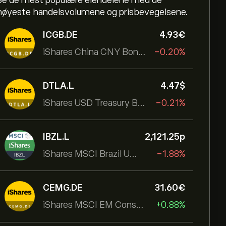
Se de mest populære eiendelene med de
høyeste handelsvolumene og prisbevegelsene.
ICGB.DE
4.93‎€‎
iShares China CNY Bond UCITS ETF
-0.20%
DTLA.L
4.47‎$‎
iShares USD Treasury Bond 20+yr UCITS ETF
-0.21%
IBZL.L
2,121.25‎p‎
iShares MSCI Brazil UCITS ETF (Dist)
-1.88%
CEMG.DE
31.60‎€‎
iShares MSCI EM Consumer Growth UCITS ETF
+0.88%