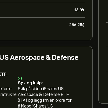
16.8%
256.28‎$‎
 US Aerospace & Defense
ETF:
03
Søk og kjøp:
 eToro-
Søk på siden iShares US
oretrukne
Aerospace & Defense ETF
(ITA) og legg inn en ordre for
å kjøpe iShares US