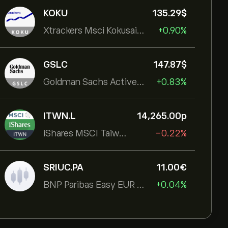
KOKU
135.29‎$‎
Xtrackers Msci Kokusai Eqty
+0.90%
GSLC
147.87‎$‎
Goldman Sachs ActiveBeta U.S. Large Cap Equity ETF
+0.83%
ITWN.L
14,265.00‎p‎
iShares MSCI Taiwan UCITS ETF
-0.22%
SRIUC.PA
11.00‎€‎
BNP Paribas Easy EUR Corp Bond SRI Fossil Free Ult
+0.04%