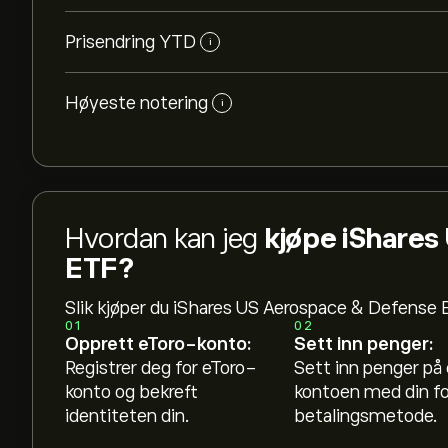
Prisendring YTD
i
Høyeste notering
i
Hvordan kan jeg
kjøpe iShares
ETF?
Slik kjøper du iShares US Aerospace & Defense 
01
02
Opprett eToro-konto:
Sett inn penger:
Registrer deg for eToro-
Sett inn penger på
konto og bekreft
kontoen med din f
identiteten din.
betalingsmetode.