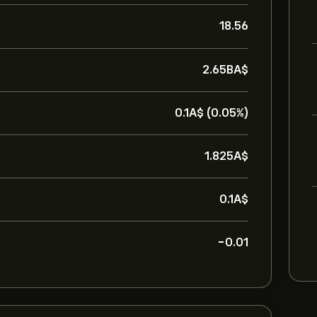
18.56
2.65B‎A$‎
0.1‎A$‎ (0.05%)
1.825‎A$‎
0.1‎A$‎
-0.01