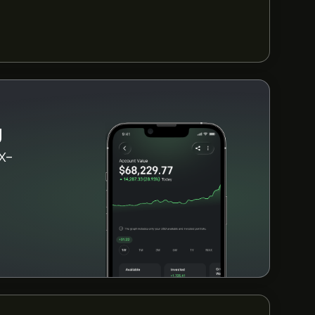
g
SX-