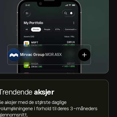
Mirvac Group
MGR.ASX
Trendende
aksjer
Se aksjer med de største daglige
volumøkningene i forhold til deres 3-måneders
gjennomsnitt.