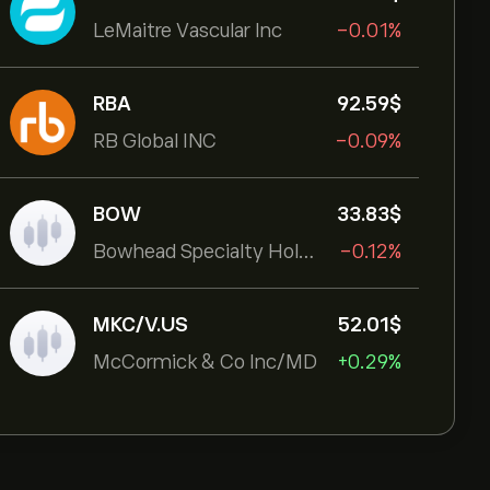
LeMaitre Vascular Inc
-0.01%
RBA
92.59‎$‎
RB Global INC
-0.09%
BOW
33.83‎$‎
Bowhead Specialty Holdings Inc
-0.12%
MKC/V.US
52.01‎$‎
McCormick & Co Inc/MD
+0.29%