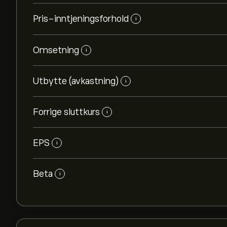
Pris-inntjeningsforhold
i
Omsetning
i
Utbytte (avkastning)
i
Forrige sluttkurs
i
EPS
i
Beta
i