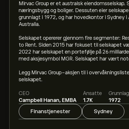
Mirvac Group er et australsk eiendomsselskap. 
næringsbygg og boliger. Dessuten eier selskape
grunnlagt i 1972, og har hovedkontor i Sydney i 
Australia.
Selskapet opererer gjennom fire segmenter: Resid
to Rent. Siden 2015 har fokuset til selskapet væ
2022 har selskapet en portefølje på 26 milliarde
Den nåværende prisen på MGR.ASX er 1.8250‎A$
med aksjesymbol MGR. Selskapet har vært note
Legg Mirvac Group-aksjen til i overvåkningslist
Det gjennomsnittlige kursmålet for Mirvac Grou
selskapet.
detaljerte forventninger og kursmål fra analytik
CEO
Ansatte
Grunnlag
Analytikere gir forventninger for Mirvac Group b
Campbell Hanan, EMBA
1.7K
1972
rapporter og forventet vekst. Sjekk de nyeste 
prisbevegelser.
Finanstjenester
Sydney
Markedsverdien til Mirvac Group er 7.16B‎A$‎