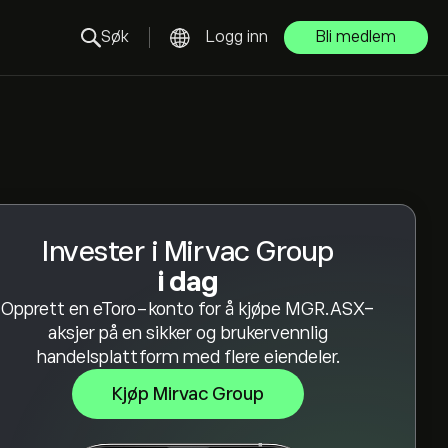
Søk
Logg inn
Bli medlem
Invester i Mirvac Group
i dag
Opprett en eToro-konto for å kjøpe MGR.ASX-
aksjer på en sikker og brukervennlig
handelsplattform med flere eiendeler.
Kjøp Mirvac Group