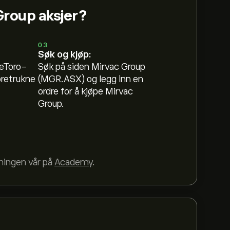
Group aksjer?
03
Søk og kjøp:
 eToro-
Søk på siden Mirvac Group
oretrukne
(MGR.ASX) og legg inn en
ordre for å kjøpe Mirvac
Group.
dningen vår på
Academy
.