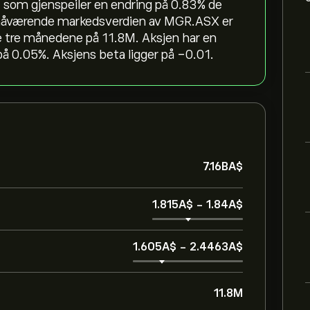
 som gjenspeiler en endring på ‎0.83‎% de
n nåværende markedsverdien av MGR.ASX er
te tre månedene på 11.8M. Aksjen har en
å 0.05%. Aksjens beta ligger på -0.01.
7.16B‎A$‎
1.815‎A$‎
-
1.84‎A$‎
1.605‎A$‎
-
2.4463‎A$‎
11.8M