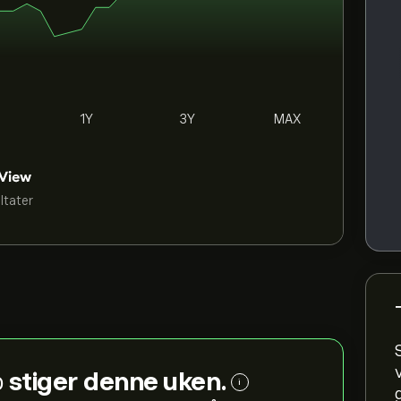
1Y
3Y
MAX
ultater
p
stiger denne uken.
i