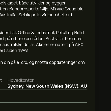
Selskapet både utvikler og bygger
t en eiendomsportefølje. Mirvac Group ble
Australia. Selskapets virksomhet er i
ential, Office & Industrial, Retail og Build
rt på urbane områder i Australia. Per mars
r australske dollar. Aksjen er notert på ASX
‎.
rt siden 1999.
en din på eToro, og motta oppdateringer om
p er 1.8250‎A$‎.
Registrer deg
på eToro for
ere.
t
Hovedkontor
asert på markedstrender, finansielle
Sydney, New South Wales (NSW), AU
forventningene for fremtidige