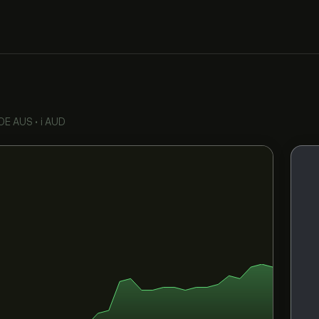
OE AUS
•
i AUD