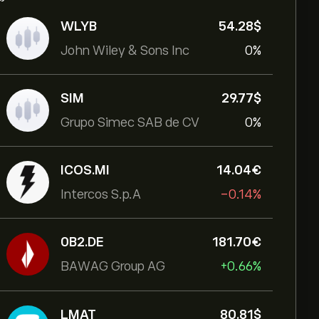
WLYB
54.28‎$‎
John Wiley & Sons Inc
0%
SIM
29.77‎$‎
Grupo Simec SAB de CV
0%
ICOS.MI
14.04‎€‎
Intercos S.p.A
-0.14%
0B2.DE
181.70‎€‎
BAWAG Group AG
+0.66%
LMAT
80.81‎$‎