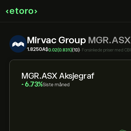
Mirvac Group
MGR.ASX
1.8250‎A$‎
0.02
(0.83%)
(1D)
•
Forsinkede priser med
CB
MGR.ASX Aksjegraf
‎6.73‎
Siste måned