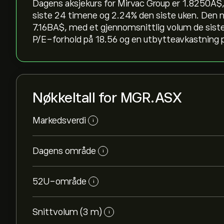
Dagens aksjekurs for Mirvac Group er 1.8250‎A$‎,
siste 24 timene og ‎2.24‎% den siste uken. De
7.16B‎A$‎, med et gjennomsnittlig volum de sis
P/E-forhold på 18.56 og en utbytteavkastning p
Nøkkeltall for MGR.ASX
Markedsverdi
i
Dagens område
i
52U-område
i
Snittvolum (3 m)
i