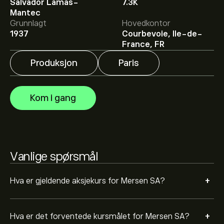
Salvador Lamas-
7.3K
Det gjennomsnittlige kursmålet for Mersen SA er
Mantec
40.26‎€‎.
Registrer deg
på eToro for detaljerte
Grunnlagt
Hovedkontor
forventninger og kursmål fra analytikere.
1937
Courbevoie, Ile-de-
Analytikere gir forventninger for Mersen SA basert på
France, FR
markedstrender, finansielle rapporter og forventet
vekst. Sjekk de nyeste forventningene for fremtidige
Produksjon
Paris
prisbevegelser.
Markedsverdien til Mersen SA er 978.5M‎€‎
Kom i gang
Vanlige spørsmål
+
Hva er gjeldende aksjekurs for Mersen SA?
+
Hva er det forventede kursmålet for Mersen SA?