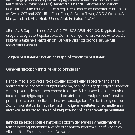
Permission Number 220073) i henhold til Financial Services and Market
Regulations 2015 (“FSMR”). Dets registrerte kontor og hovedforretningssted
er Office 207 and 208, 15th Floor Floor, Al Sarab Tower, ADGM Square, Al
Maryah Island, Abu Dhabi, United Arab Emirates (“UAE”).
eToro AUS Capital Limited ACN 612 791 803 AFSL 491139. Kryptoaktiva er
uregulerte og svært spekulative. Det finnes ingen forbrukerbeskyttelse. Du
risikerer å tape hele kapitalen din. Se våre
Vilkår og betingelser
.
Se full
ansvarsfraskrivelse
Tidligere resultater er ikke en indikasjon på fremtidige resultater.
Generell risikoopplysning
|
Vilkår og betingelser
Handel med eToro ved å følge og/eller kopiere eller replikere handlene til
andre tradere innebærer et høyt risikonivå, selv når du følger og/eller kopierer
eller replikerer de best presterende traderne. Slike risikoer inkluderer risikoen
for at du kan følge/kopiere handelsbeslutningene til muligens uerfarne/ikke-
profesjonelle tradere, eller tradere hvis endelige formål eller intensjon, eller
økonomiske status, kan avvike fra din. Tidligere resultater for et medlem av
eToro-fellesskapet er ikke en pålitelig indikator på hans fremtidige resultater.
Innhold på eToros sosiale handelsplattform genereres av medlemmer av
fellesskapet og inneholder ikke råd eller anbefalinger fra eller på vegne av
eToro - Your Social Investment Network.