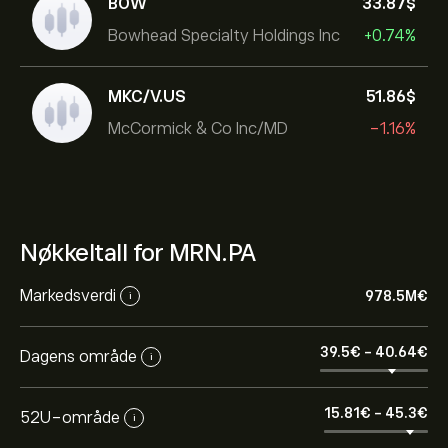
BOW
33.87‎$‎
Bowhead Specialty Holdings Inc
+0.74%
MKC/V.US
51.86‎$‎
McCormick & Co Inc/MD
-1.16%
Nøkkeltall for MRN.PA
Markedsverdi
978.5M‎€‎
i
39.5‎€‎
-
40.64‎€‎
Dagens område
i
15.81‎€‎
-
45.3‎€‎
52U-område
i