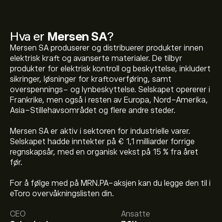
Hva er
Mersen SA
?
Mersen SA produserer og distribuerer produkter innen
elektrisk kraft og avanserte materialer. De tilbyr
produkter for elektrisk kontroll og beskyttelse, inkludert
sikringer, løsninger for kraftoverføring, samt
overspennings- og lynbeskyttelse. Selskapet opererer i
Frankrike, men også i resten av Europa, Nord-Amerika,
Asia-Stillehavsområdet og flere andre steder.
Mersen SA er aktiv i sektoren for industrielle varer.
Selskapet hadde inntekter på € 1,1 milliarder forrige
regnskapsår, med en organisk vekst på 15 % fra året
før.
For å følge med på MRN.PA-aksjen kan du legge den til i
Den nåværende prisen på MRN.PA er 40.26‎€‎.
eToro overvåkningslisten din.
CEO
Ansatte