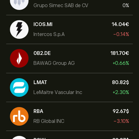
Grupo Simec SAB de CV
0%
ICOS.MI
14.04‎€‎
Intercos S.p.A
-0.14%
0B2.DE
181.70‎€‎
BAWAG Group AG
+0.66%
LMAT
80.82‎$‎
LeMaitre Vascular Inc
+2.30%
RBA
92.67‎$‎
RB Global INC
-3.10%