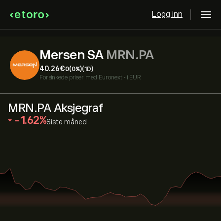
Logg inn
Mersen SA
MRN.PA
40.26‎€‎
0
(0%)
(1D)
Forsinkede priser med
Euronext
•
i EUR
MRN.PA Aksjegraf
‎-1.62‎
Siste måned