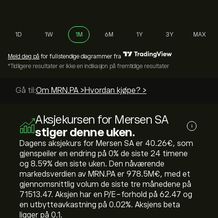
1D
1W
1M
6M
1Y
3Y
MAX
Meld deg på
for fullstendige diagrammer fra
*Tidligere resultater er ikke en indikasjon på fremtidige resultater
Gå til:
Om MRN.PA >
Hvordan kjøpe? >
Aksjekursen for Mersen SA
i
stiger denne uken.
Dagens aksjekurs for Mersen SA er 40.26‎€‎, som
gjenspeiler en endring på ‎0‎% de siste 24 timene
og ‎8.59‎% den siste uken. Den nåværende
markedsverdien av MRN.PA er 978.5M‎€‎, med et
gjennomsnittlig volum de siste tre månedene på
71513.47. Aksjen har en P/E-forhold på 62.47 og
en utbytteavkastning på 0.02%. Aksjens beta
ligger på 0.1.