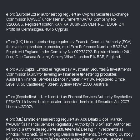
eToro (Europe) Ltd er autorisert og regulert av Cyprus Securities Exchange
Commission (CySEC) under lisensnummer# 109/10. Company No.
C200585. Registrert kontor: KANIKA BUSINESS CENTRE, FLOOR 7, 4
Profiti Ilia Germasogeia, 4046 Cyprus
eToro (UK) Ltd er autorisert og regulert av Financial Conduct Authority (FCA)
for investeringsrelaterte tjenester, med Firm Reference Number: 583263.
Registrert i England under Company No. 07973792. Registrert kontor: 24th
floor, One Canada Square, Canary Wharf, London E14 5AB, England.
eToro AUS Capital Limited er regulert av Australian Securities & Investments
Commission (ASIC) for levering av finansielle tjenester og produkter.
Australian Financial Services Licence number: 491139. Registered Office:
Level 3, 60 Castlereagh Street, Sydney NSW 2000, Australia
eToro (Seychelles) Ltd. er lisensiert av Financial Services Authority Seychelles
("FSAS") til å levere broker-dealer-tjenester i henhold til Securities Act 2007
License #SD076
eToro (ME) Limited er lisensiert og regulert av Abu Dhabi Global Market
(“ADGM”)s Financial Services Regulatory Authority ("FSRA") som Authorised
Person til å utføre de regulerte aktivitetene (a) Dealing in Investments as
Principal (Matched), (b) Arranging Deals in Investments, (c) Providing Custody,
(d) Arranging Custody og (e) Managing Assets (under Financial Services