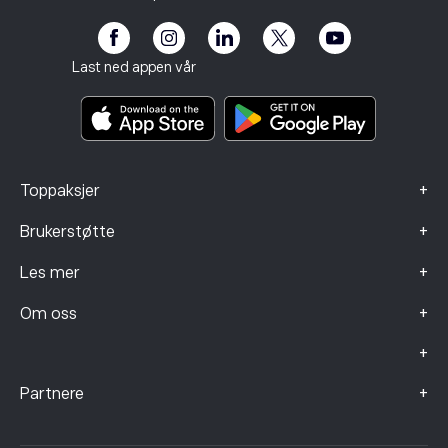
Affiliate-program
Tilgjengelighet
Risikoopplysning
eToro Club
Avtrykk
Betingelser og vilkår
Investeringsforsikring
Last ned appen vår
Nøkkelinformasjonsdokumenter
Smart Portfolios
Klagedata (FCA-klienter)
+
Toppaksjer
+
Brukerstøtte
+
Les mer
+
Om oss
+
+
Partnere