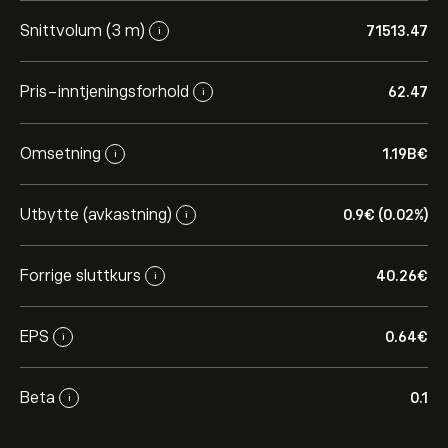
Snittvolum (3 m)
71513.47
i
Pris-inntjeningsforhold
62.47
i
Omsetning
1.19B‎€‎
i
Utbytte (avkastning)
0.9‎€‎ (0.02%)
i
Forrige sluttkurs
40.26‎€‎
i
EPS
0.64‎€‎
i
Beta
0.1
i