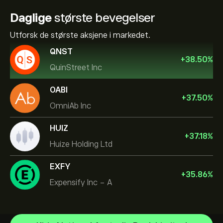
Daglige
største bevegelser
Utforsk de største aksjene i markedet.
QNST
+
38.50
%
QuinStreet Inc
OABI
+
37.50
%
OmniAb Inc
HUIZ
+
37.18
%
Huize Holding Ltd
EXFY
+
35.86
%
Expensify Inc - A
NVIDIA Corporation