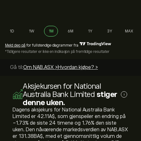
1D
1W
1M
6M
1Y
3Y
MAX
Meld deg på
for fullstendige diagrammer fra
*Tidligere resultater er ikke en indikasjon på fremtidige resultater
Gå til:
Om NAB.ASX >
Hvordan kjøpe? >
Aksjekursen for National
Australia Bank Limited
stiger
i
denne uken.
Dagens aksjekurs for National Australia Bank
Limited er 42.11‎A$‎, som gjenspeiler en endring på
‎-1.73‎% de siste 24 timene og ‎1.76‎% den siste
uken. Den nåværende markedsverdien av NAB.ASX
er 131.38B‎A$‎, med et gjennomsnittlig volum de