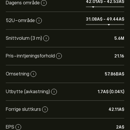
42.01‎A$‎
-
42.53‎A$‎
Dagens område
i
31.08‎A$‎
-
49.44‎A$‎
52U-område
i
Snittvolum (3 m)
5.6M
i
Pris-inntjeningsforhold
21.16
i
Omsetning
57.86B‎A$‎
i
Utbytte (avkastning)
1.7‎A$‎ (0.04%)
i
Forrige sluttkurs
42.11‎A$‎
i
EPS
2‎A$‎
i