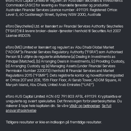
eToro AUS Capital Limited er regulert av Australian Securities & Investments
Commission (ASIC) for levering av finansielle tjenester og produkter.
Australian Financial Services Licence number: 491139. Registered Office:
Level 3, 60 Castlereagh Street, Sydney NSW 2000, Australia
eToro (Seychelles) Ltd. er lisensiert av Financial Services Authority Seychelles
("FSAS") til å levere broker-dealer-tjenester i henhold til Securities Act 2007
License #SD076
eToro (ME) Limited er lisensiert og regulert av Abu Dhabi Global Market
(“ADGM”)s Financial Services Regulatory Authority ("FSRA") som Authorised
Person til å utføre de regulerte aktivitetene (a) Dealing in Investments as
Principal (Matched), (b) Arranging Deals in Investments, (c) Providing Custody,
(d) Arranging Custody og (e) Managing Assets (under Financial Services
Permission Number 220073) i henhold til Financial Services and Market
Regulations 2015 (“FSMR”). Dets registrerte kontor og hovedforretningssted
er Office 207 and 208, 15th Floor Floor, Al Sarab Tower, ADGM Square, Al
Maryah Island, Abu Dhabi, United Arab Emirates (“UAE”).
eToro AUS Capital Limited ACN 612 791 803 AFSL 491139. Kryptoaktiva er
uregulerte og svært spekulative. Det finnes ingen forbrukerbeskyttelse. Du
risikerer å tape hele kapitalen din. Se våre
Vilkår og betingelser
.
Se full
ansvarsfraskrivelse
Tidligere resultater er ikke en indikasjon på fremtidige resultater.