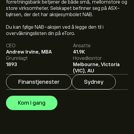
forretningsbank betjener de både små, mellomstore og
store virksomheter. Selskapet befinner seg på ASX-
børsen, der det har aksjesymbolet NAB.
Du kan følge NAB-aksjen ved å legge den til i
Den nåværende prisen på NAB.ASX er 42.11‎A$‎.
overvåkningslisten din på eToro.
CEO
Ansatte
Andrew Irvine, MBA
41.9K
Det gjennomsnittlige kursmålet for National Australia
Grunnlagt
Hovedkontor
Bank Limited er 42.11‎A$‎.
Registrer deg
på eToro for
1893
Melbourne, Victoria
detaljerte forventninger og kursmål fra analytikere.
(VIC), AU
Finanstjenester
Sydney
Analytikere gir forventninger for National Australia Bank
Limited basert på markedstrender, finansielle rapporter
og forventet vekst. Sjekk de nyeste forventningene for
Kom i gang
fremtidige prisbevegelser.
Markedsverdien til National Australia Bank Limited er
131.38B‎A$‎