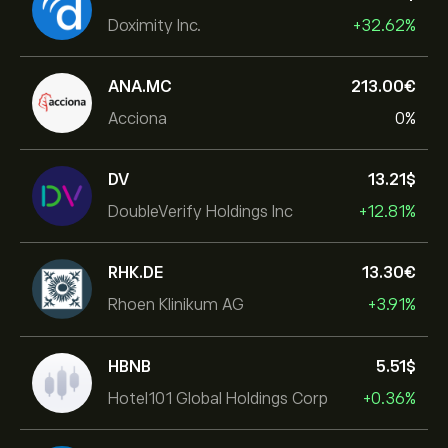
Doximity Inc.
+32.62%
ANA.MC
213.00‎€‎
Acciona
0%
DV
13.21‎$‎
DoubleVerify Holdings Inc
+12.81%
RHK.DE
13.30‎€‎
Rhoen Klinikum AG
+3.91%
HBNB
5.51‎$‎
Hotel101 Global Holdings Corp
+0.36%