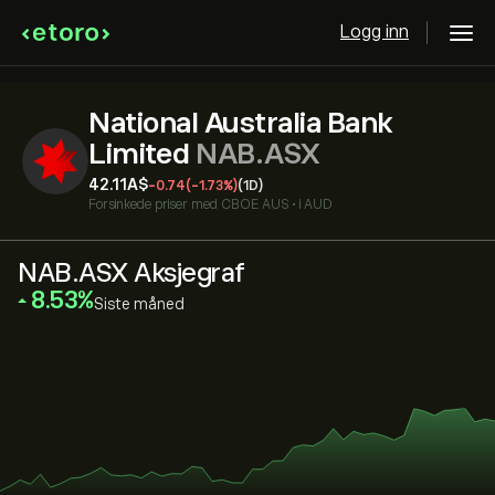
Logg inn
National Australia Bank
Limited
NAB.ASX
42.11‎A$‎
-0.74
(-1.73%)
(1D)
Forsinkede priser med
CBOE AUS
•
i AUD
NAB.ASX Aksjegraf
‎8.53‎
Siste måned