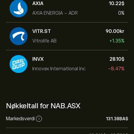
AXIA
10.22‎$‎
AXIA ENERGIA - ADR
0%
VITR.ST
90.00‎kr‎
Vitrolife AB
+1.35%
INVX
28.10‎$‎
Innovex International Inc
-8.47%
Nøkkeltall for NAB.ASX
Markedsverdi
131.38B‎A$‎
i