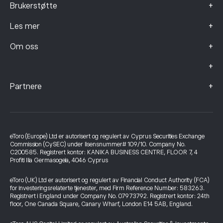
+
Brukerstøtte
+
Les mer
+
Om oss
+
+
Partnere
eToro (Europe) Ltd er autorisert og regulert av Cyprus Securities Exchange
Commission (CySEC) under lisensnummer# 109/10. Company No.
C200585. Registrert kontor: KANIKA BUSINESS CENTRE, FLOOR 7, 4
Profiti Ilia Germasogeia, 4046 Cyprus
eToro (UK) Ltd er autorisert og regulert av Financial Conduct Authority (FCA)
for investeringsrelaterte tjenester, med Firm Reference Number: 583263.
Registrert i England under Company No. 07973792. Registrert kontor: 24th
floor, One Canada Square, Canary Wharf, London E14 5AB, England.