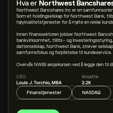
Hva er
Northwest Bancshares
Northwest Bancshares Inc er en samfunnsorient
Som et holdingselskap for Northwest Bank, til
høykvalitetstjenester for å møte en rekke kun
Innen finanssektoren jobber Northwest Bancsh
bankvirksomhet, tillits- og investeringsstyring,
datterselskap, Northwest Bank, strever selskap
Den nåværende prisen på NWBI er 15.54‎$‎.
samfunnsfokus og forpliktelse til kundeservice. 
Overvåk NWBI aksjekursen ved å legge den til di
Det gjennomsnittlige kursmålet for Northwest B
eToro for detaljerte forventninger og kursmål fra
CEO
Ansatte
Louis J. Torchio, MBA
2.2K
Analytikere gir forventninger for Northwest Ba
finansielle rapporter og forventet vekst. Sjekk
Finanstjenester
NASDAQ
prisbevegelser.
Markedsverdien til Northwest Bancshares Inc er