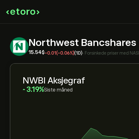
Northwest Bancshares
15.54‎$‎
-0.01
(-0.06%)
(1D)
•
Forsinkede priser med
NAS
NWBI Aksjegraf
‎3.19‎
Siste måned