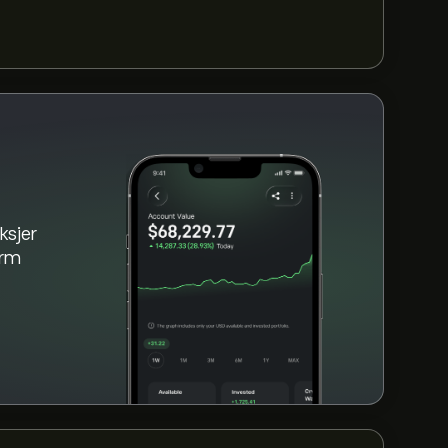
BI de siste 3 månedene, er den generelle
ksjer
orm