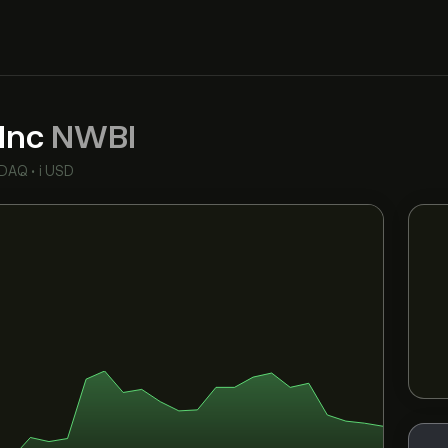
 Inc
NWBI
DAQ
•
i USD