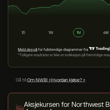
1D
1W
1M
6M
Meld deg på
for fullstendige diagrammer fra
*Tidligere resultater er ikke en indikasjon på fremtidige res
Gå til:
Om NWBI >
Hvordan kjøpe? >
Aksjekursen for Northwest 