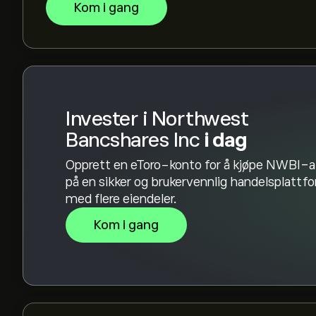
Kom i gang
Basert på anbefalinger fra 4 analytikere for NW
konsensusen Holde.
Invester i Northwest
Bancshares Inc
i dag
Opprett en eToro-konto for å kjøpe NWBI-a
på en sikker og brukervennlig handelsplattf
med flere eiendeler.
Kom i gang