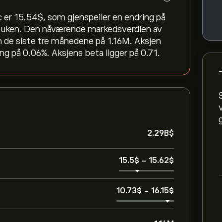
r 15.54‎$‎, som gjenspeiler en endring på
ste uken. Den nåværende markedsverdien av
m de siste tre månedene på 1.16M. Aksjen
g på 0.06%. Aksjens beta ligger på 0.71.
2.29B‎$‎
15.5‎$‎
-
15.62‎$‎
10.73‎$‎
-
16.15‎$‎