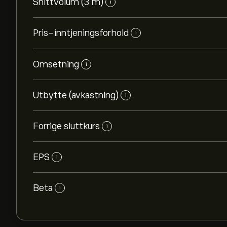
Snittvolum (3 m)
i
Pris-inntjeningsforhold
i
Omsetning
i
Utbytte (avkastning)
i
Forrige sluttkurs
i
EPS
i
Beta
i