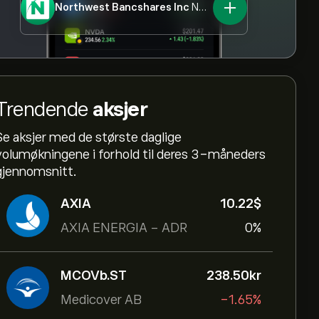
Northwest Bancshares Inc
NWBI
Trendende
aksjer
Se aksjer med de største daglige
volumøkningene i forhold til deres 3-måneders
gjennomsnitt.
AXIA
10.22‎$‎
AXIA ENERGIA - ADR
0%
MCOVb.ST
238.50‎kr‎
Medicover AB
-1.65%