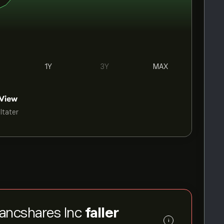
1Y
3Y
MAX
ultater
Bancshares Inc
faller
i