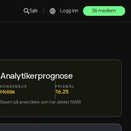
Søk
Logg inn
Bli medlem
Analytikerprognose
KONSENSUS
PRISMÅL
Holde
16.25
Basert på
analytikere som har dekket
NWBI