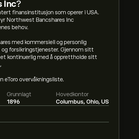
 Inc
?
ert finansinstitusjon som operer i USA.
byr Northwest Bancshares Inc
denes behov.
ares med kommersiell og personlig
 og forsikringstjenester. Gjennom sitt
et kontinuerlig med å opprettholde sitt
,
n eToro overvåkningsliste.
ancshares Inc er 15.54‎$‎.
Registrer deg
på
 analytikere.
Grunnlagt
Hovedkontor
1896
Columbus, Ohio, US
ncshares Inc basert på markedstrender,
 de nyeste forventningene for fremtidige
 2.29B‎$‎