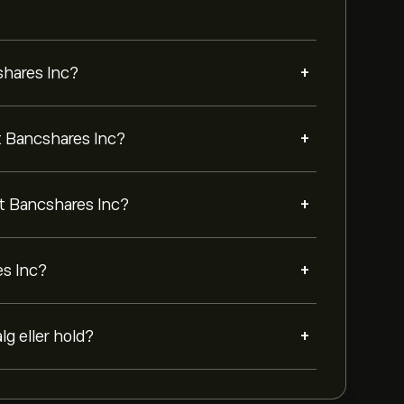
+
shares Inc?
+
t Bancshares Inc?
+
st Bancshares Inc?
+
es Inc?
+
g eller hold?