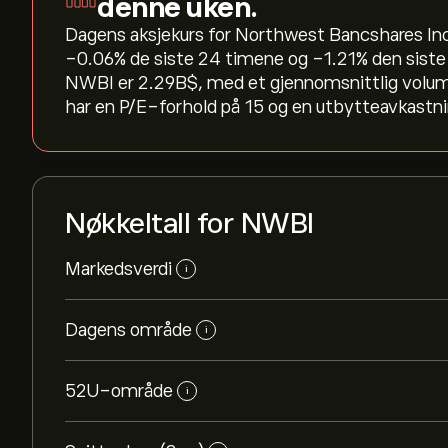
denne uken.
Dagens aksjekurs for Northwest Bancshares Inc e
‎-0.06‎% de siste 24 timene og ‎-1.21‎% den si
NWBI er 2.29B‎$‎, med et gjennomsnittlig volu
har en P/E-forhold på 15 og en utbytteavkastnin
Nøkkeltall for NWBI
Markedsverdi
i
Dagens område
i
52U-område
i