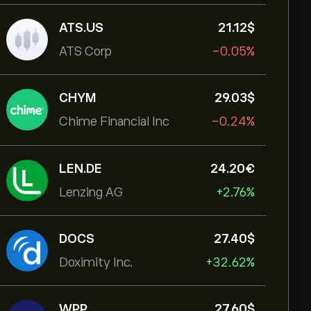
ATS.US
21.12‎$‎
ATS Corp
-0.05%
CHYM
29.03‎$‎
Chime Financial Inc
-0.24%
LEN.DE
24.20‎€‎
Lenzing AG
+2.76%
DOCS
27.40‎$‎
Doximity Inc.
+32.62%
WPP
27.60‎$‎