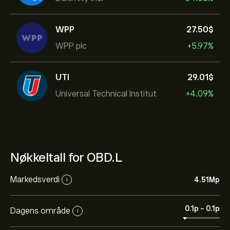
WPP
27.50‎$‎
WPP plc
+5.97%
UTI
29.01‎$‎
Universal Technical Institut
+4.09%
Nøkkeltall for OBD.L
Markedsverdi
4.51M‎p‎
i
0.1‎p‎
-
0.1‎p‎
Dagens område
i