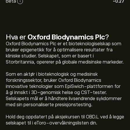
Beta
-0.27
i
Hva er
Oxford Biodynamics Plc
?
Oxford Biodynamics Plc er et bioteknologiselskap som
bruker epigenetikk for å optimalisere resultater fra
kliniske studier. Selskapet, som er basert i
Storbritannia, opererer på globale medisinske markeder.
Som en aktør i bioteknologisk og medisinsk
forskningssektor, bruker Oxford Biodynamics
innovative teknologier som EpiSwich-plattformen for
å gi innsikt i 3D-genomisk helse og CST-tester.
Selskapets mål er å håndtere livsendrende sykdommer
med sin personaliserte presisjonstesting.
Hold deg oppdatert på aksjekursen til OBD.L ved å legge
Den nåværende prisen på OBD.L er 0.100‎p‎.
selskapet til i eToro-overvåkningslisten din.