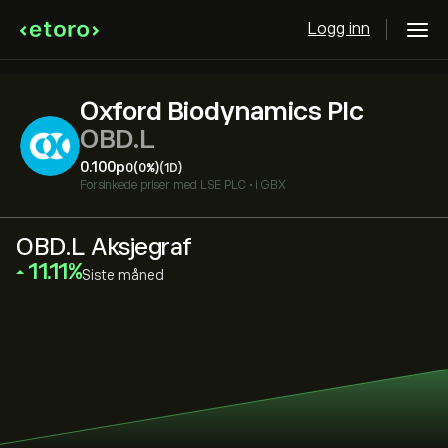
Logg inn
Oxford Biodynamics Plc
OBD.L
0.100‎p‎
0
(0%)
(1D)
Forsinkede priser med
LSE PLC
•
i GBX
OBD.L Aksjegraf
‎11.11‎
Siste måned