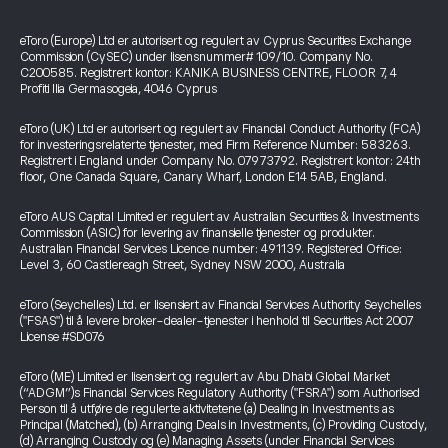
eToro (Europe) Ltd er autorisert og regulert av Cyprus Securities Exchange
Commission (CySEC) under lisensnummer# 109/10. Company No.
C200585. Registrert kontor: KANIKA BUSINESS CENTRE, FLOOR 7, 4
Profiti Ilia Germasogeia, 4046 Cyprus
eToro (UK) Ltd er autorisert og regulert av Financial Conduct Authority (FCA)
for investeringsrelaterte tjenester, med Firm Reference Number: 583263.
Registrert i England under Company No. 07973792. Registrert kontor: 24th
floor, One Canada Square, Canary Wharf, London E14 5AB, England.
eToro AUS Capital Limited er regulert av Australian Securities & Investments
Commission (ASIC) for levering av finansielle tjenester og produkter.
Australian Financial Services Licence number: 491139. Registered Office:
Level 3, 60 Castlereagh Street, Sydney NSW 2000, Australia
eToro (Seychelles) Ltd. er lisensiert av Financial Services Authority Seychelles
("FSAS") til å levere broker-dealer-tjenester i henhold til Securities Act 2007
License #SD076
eToro (ME) Limited er lisensiert og regulert av Abu Dhabi Global Market
(“ADGM”)s Financial Services Regulatory Authority ("FSRA") som Authorised
Person til å utføre de regulerte aktivitetene (a) Dealing in Investments as
Principal (Matched), (b) Arranging Deals in Investments, (c) Providing Custody,
(d) Arranging Custody og (e) Managing Assets (under Financial Services