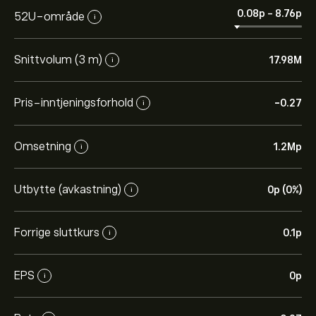
0.08‎p‎
-
8.76‎p‎
52U-område
i
Snittvolum (3 m)
17.98M
i
Pris-inntjeningsforhold
-0.27
i
Omsetning
1.2M‎p‎
i
Utbytte (avkastning)
0‎p‎ (0%)
i
Forrige sluttkurs
0.1‎p‎
i
EPS
0‎p‎
i