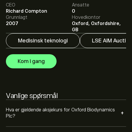
CEO
Ansatte
Richard Compton
0
Det gjennomsnittlige kursmålet for Oxford
Grunnlagt
Hovedkontor
Biodynamics Plc er 0.100‎p‎.
Registrer deg
på eToro for
2007
Oxford, Oxfordshire,
detaljerte forventninger og kursmål fra analytikere.
GB
Medisinsk teknologi
LSE AIM Auctio
Analytikere gir forventninger for Oxford Biodynamics
Plc basert på markedstrender, finansielle rapporter og
forventet vekst. Sjekk de nyeste forventningene for
Kom i gang
fremtidige prisbevegelser.
Markedsverdien til Oxford Biodynamics Plc er 4.51M‎p‎
Vanlige spørsmål
Hva er gjeldende aksjekurs for Oxford Biodynamics
+
Plc?