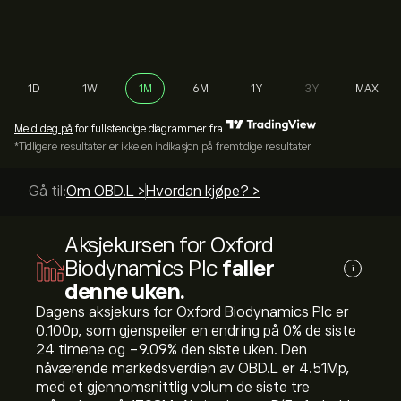
1D
1W
1M
6M
1Y
3Y
MAX
Meld deg på
for fullstendige diagrammer fra
*Tidligere resultater er ikke en indikasjon på fremtidige resultater
Gå til:
Om OBD.L >
Hvordan kjøpe? >
Aksjekursen for Oxford
Biodynamics Plc
faller
i
denne uken.
Dagens aksjekurs for Oxford Biodynamics Plc er
0.100‎p‎, som gjenspeiler en endring på ‎0‎% de siste
24 timene og ‎-9.09‎% den siste uken. Den
nåværende markedsverdien av OBD.L er 4.51M‎p‎,
med et gjennomsnittlig volum de siste tre