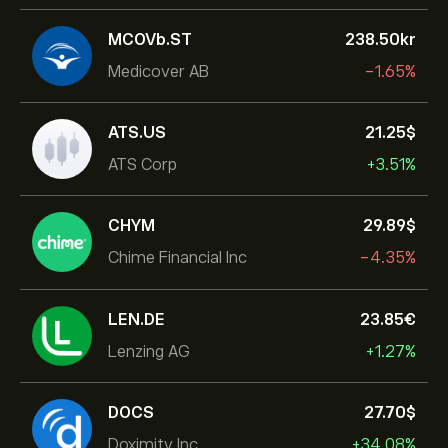
MCOVb.ST
238.50‎kr‎
Medicover AB
-1.65%
ATS.US
21.25‎$‎
ATS Corp
+3.51%
CHYM
29.89‎$‎
Chime Financial Inc
-4.35%
LEN.DE
23.85‎€‎
Lenzing AG
+1.27%
DOCS
27.70‎$‎
Doximity Inc.
+34.08%