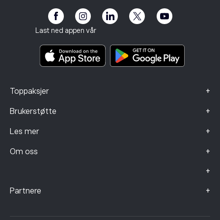
Tilgjengelighet
Risikoopplysning
eToro Club
Avtrykk
Betingelser og vilkår
Investeringsforsikring
Last ned appen vår
Nøkkelinformasjonsdokumenter
Smart Portfolios
Klagedata (FCA-klienter)
+
Toppaksjer
+
Brukerstøtte
+
Les mer
+
Om oss
+
+
Partnere