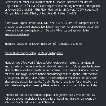
Permission Number 220073) i henhold til Financial Services and Market
Regulations 2015 (“FSMR”). Dets registrerte kontor og hovedforretningssted
er Office 207 and 208, 15th Floor Floor, Al Sarab Tower, ADGM Square, Al
Maryah Island, Abu Dhabi, United Arab Emirates (“UAE”).
eToro AUS Capital Limited ACN 612 791 803 AFSL 491139. Kryptoaktiva er
uregulerte og svært spekulative. Det finnes ingen forbrukerbeskyttelse. Du
risikerer å tape hele kapitalen din. Se våre
Vilkår og betingelser
.
Se full
ansvarsfraskrivelse
Tidligere resultater er ikke en indikasjon på fremtidige resultater.
Generell risikoopplysning
|
Vilkår og betingelser
Handel med eToro ved å følge og/eller kopiere eller replikere handlene til
andre tradere innebærer et høyt risikonivå, selv når du følger og/eller kopierer
eller replikerer de best presterende traderne. Slike risikoer inkluderer risikoen
for at du kan følge/kopiere handelsbeslutningene til muligens uerfarne/ikke-
profesjonelle tradere, eller tradere hvis endelige formål eller intensjon, eller
økonomiske status, kan avvike fra din. Tidligere resultater for et medlem av
eToro-fellesskapet er ikke en pålitelig indikator på hans fremtidige resultater.
Innhold på eToros sosiale handelsplattform genereres av medlemmer av
fellesskapet og inneholder ikke råd eller anbefalinger fra eller på vegne av
eToro - Your Social Investment Network.