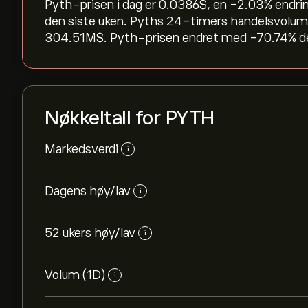
Pyth-prisen i dag er 0.0386‎$‎, en ‎-2.03‎% endri
den siste uken. Pyths 24-timers handelsvolum 
304.51M‎$‎. Pyth-prisen endret med ‎-70.74‎% de
Nøkkeltall for PYTH
Markedsverdi
i
Dagens høy/lav
i
52 ukers høy/lav
i
Volum (1D)
i