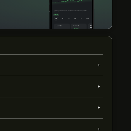
+
+
+
+