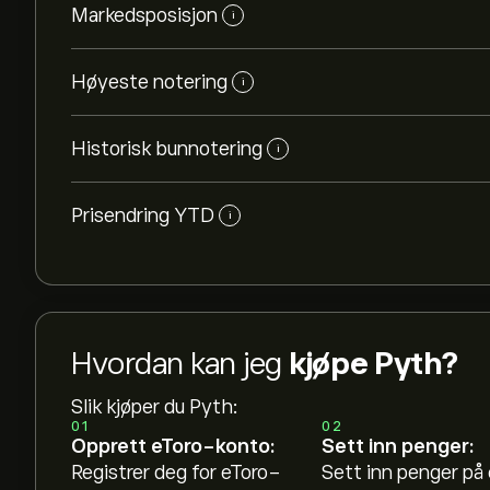
Markedsposisjon
i
Høyeste notering
i
Historisk bunnotering
i
Prisendring YTD
i
Hvordan kan jeg
kjøpe Pyth?
Slik kjøper du Pyth:
01
02
Opprett eToro-konto:
Sett inn penger:
Registrer deg for eToro-
Sett inn penger på