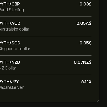
PYTH/GBP
0.03‎£‎
Pund Sterling
PYTH/AUD
0.05‎A$‎
Australske dollar
PYTH/SGD
0.05‎$‎
Singapore-dollar
PYTH/NZD
0.07‎NZ$‎
NZ Dollar
PYTH/JPY
6.11‎¥‎
Japanske yen