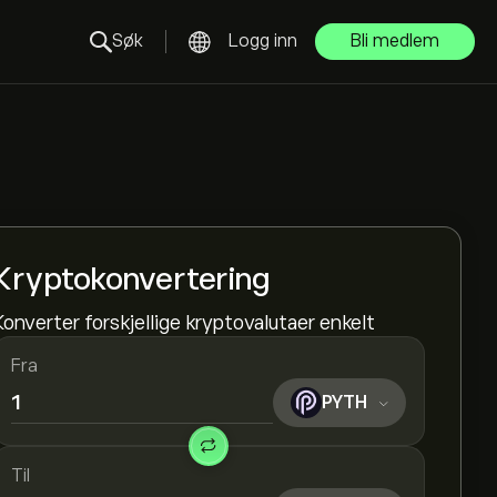
Søk
Logg inn
Bli medlem
Kryptokonvertering
Konverter forskjellige kryptovalutaer enkelt
Fra
PYTH
Til