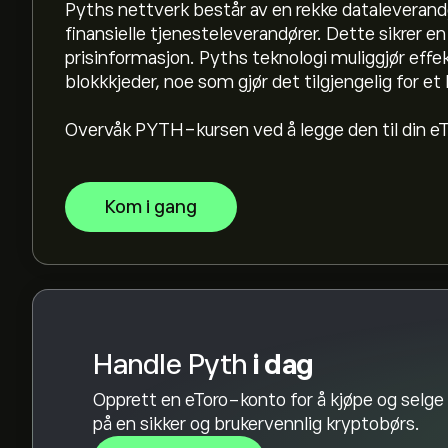
Pyths nettverk består av en rekke dataleverandø
Den høyeste prisen Pyth har hatt er 2.0000‎$‎
finansielle tjenesteleverandører. Dette sikrer en 
prisinformasjon. Pyths teknologi muliggjør effek
blokkkjeder, noe som gjør det tilgjengelig for e
Pyth har et 24-timers handelsvolum på 9.77M
Overvåk PYTH-kursen ved å legge den til din eT
Velg tidsrammen "1D" eller "1W" på eToro-diagr
prisbevegelsene til Pyth. Prisen på Pyth har vari
Kom i gang
For å kjøpe PYTH, gå til "Pyth (PYTH)"-siden p
konto og satt inn penger, klikker du på «Han
ønsker å kjøpe. Du kan også legge inn en ordre 
fremtiden.
Handle Pyth
i dag
Opprett en eToro-konto for å kjøpe og selge
på en sikker og brukervennlig kryptobørs.