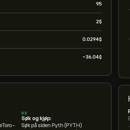
95
2‎$‎
0.0294‎$‎
-36.04‎$‎
03
Søk og kjøp:
 eToro-
Søk på siden Pyth (PYTH)