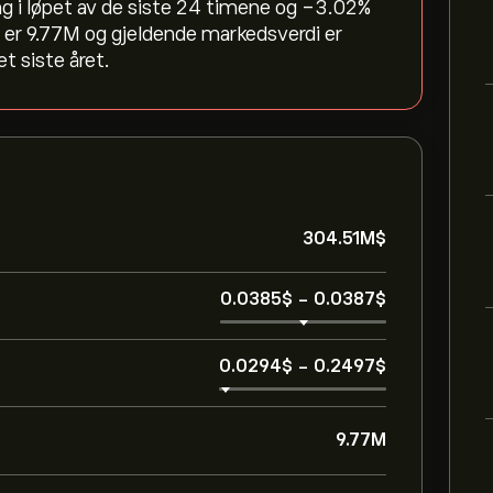
ng i løpet av de siste 24 timene og ‎-3.02‎%
er 9.77M og gjeldende markedsverdi er
t siste året.
304.51M‎$‎
0.0385‎$‎
-
0.0387‎$‎
0.0294‎$‎
-
0.2497‎$‎
9.77M