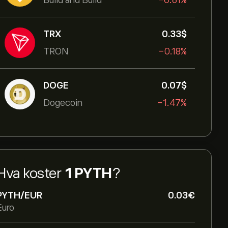
Build and Build
-0.61%
TRX
0.33‎$‎
TRON
-0.18%
DOGE
0.07‎$‎
Dogecoin
-1.47%
Hva koster
1 PYTH
?
PYTH/EUR
0.03‎€‎
Euro