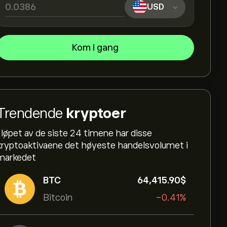
USD
Kom i gang
Trendende
kryptoer
I løpet av de siste 24 timene har disse
kryptoaktivaene det høyeste handelsvolumet i
markedet
BTC
64,415.90‎$‎
Bitcoin
-0.41%