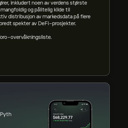
rer, inkludert noen av verdens største
mangfoldig og pålitelig kilde til
tiv distribusjon av markedsdata på flere
t bredt spekter av DeFi-prosjekter.
oro-overvåkningsliste.
ammet og zoom ut for å se de historiske
ert mellom -0.09‎$‎ det siste året.
å eToro-nettsiden. Når du har opprettet
del»-knappen og bestemmer hvor mye Pyth du
som kjøper PYTH til en bestemt kurs i
 Pyth