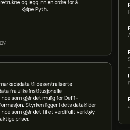
oretrukne
og legg inn en ordre for å
kjøpe Pyth.
my
.
markedsdata til desentraliserte
ta fra ulike institusjonelle
, noe som gjør det mulig for DeFi-
informasjon. Styrken ligger i dets datakilder
noe som gjør det til et verdifullt verktøy
ktige priser.