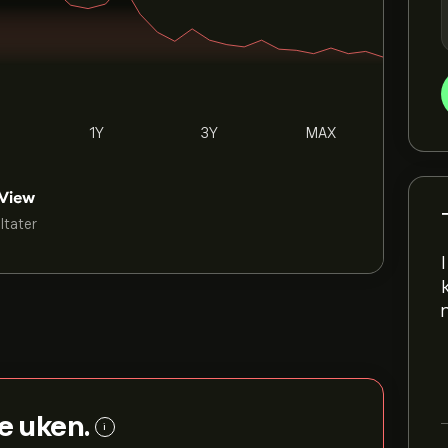
1Y
3Y
MAX
ultater
e uken.
i