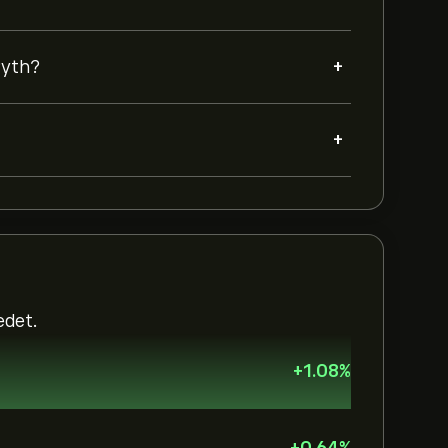
+
Pyth?
+
edet.
+
1.08
%