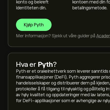
konto og bekreft
kontoen med din f
identiteten din.
betalingsmetode.
Kjøp Pyth
Mer informasjon? Sjekk ut våre guider på
Acade
Hva er
Pyth
?
Pyth er et orakelnettverk som leverer sanntids 
finansapplikasjoner (DeFi). Pyth aggregerer prisda
Gjeldende pris på PYTH er 0.0386‎$‎
handelsselskaper og distribuerer dem på kjeden
protokoller å få tilgang til nøyaktig og pålitelig 
av høy kvalitet og oppdateringer med lav latens, 
Markedsverdien til Pyth er 304.51M‎$‎
for DeFi-applikasjoner som er avhengige av nøya