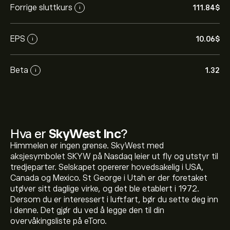
Forrige sluttkurs
111.84‎$‎
i
EPS
10.06‎$‎
i
Beta
1.32
i
Hva er
SkyWest Inc
?
Himmelen er ingen grense. SkyWest med
aksjesymbolet SKYW på Nasdaq leier ut fly og utstyr til
tredjeparter. Selskapet opererer hovedsakelig i USA,
Canada og Mexico. St George i Utah er der foretaket
utøver sitt daglige virke, og det ble etablert i 1972.
Den nåværende prisen på SKYW er 111.84‎$‎.
Dersom du er interessert i luftfart, bør du sette deg inn
i denne. Det gjør du ved å legge den til din
overvåkingsliste på eToro.