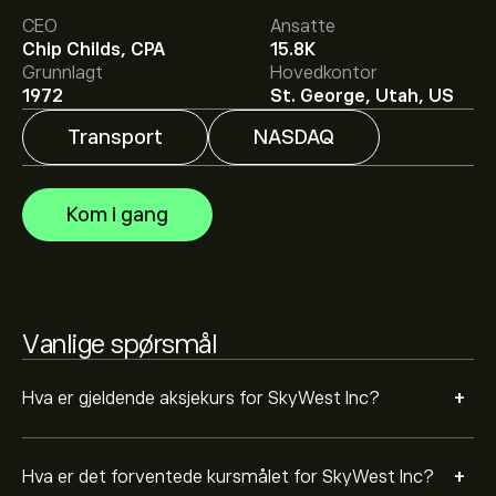
Det gjennomsnittlige kursmålet for SkyWest Inc er
CEO
Ansatte
111.84‎$‎.
Registrer deg
på eToro for detaljerte
Chip Childs, CPA
15.8K
forventninger og kursmål fra analytikere.
Grunnlagt
Hovedkontor
Analytikere gir forventninger for SkyWest Inc basert på
1972
St. George, Utah, US
markedstrender, finansielle rapporter og forventet
vekst. Sjekk de nyeste forventningene for fremtidige
Transport
NASDAQ
prisbevegelser.
Markedsverdien til SkyWest Inc er 4.34B‎$‎
Kom i gang
Basert på anbefalinger fra 2 analytikere for SKYW de
siste 3 månedene, er den generelle konsensusen
Moderat kjøp.
Vanlige spørsmål
+
Hva er gjeldende aksjekurs for SkyWest Inc?
+
Hva er det forventede kursmålet for SkyWest Inc?