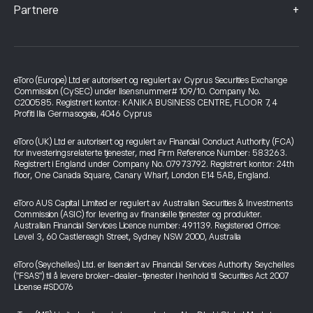
+
Partnere
eToro (Europe) Ltd er autorisert og regulert av Cyprus Securities Exchange
Commission (CySEC) under lisensnummer# 109/10. Company No.
C200585. Registrert kontor: KANIKA BUSINESS CENTRE, FLOOR 7, 4
Profiti Ilia Germasogeia, 4046 Cyprus
eToro (UK) Ltd er autorisert og regulert av Financial Conduct Authority (FCA)
for investeringsrelaterte tjenester, med Firm Reference Number: 583263.
Registrert i England under Company No. 07973792. Registrert kontor: 24th
floor, One Canada Square, Canary Wharf, London E14 5AB, England.
eToro AUS Capital Limited er regulert av Australian Securities & Investments
Commission (ASIC) for levering av finansielle tjenester og produkter.
Australian Financial Services Licence number: 491139. Registered Office:
Level 3, 60 Castlereagh Street, Sydney NSW 2000, Australia
eToro (Seychelles) Ltd. er lisensiert av Financial Services Authority Seychelles
("FSAS") til å levere broker-dealer-tjenester i henhold til Securities Act 2007
License #SD076