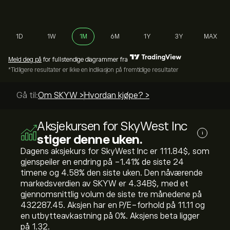
1D
1W
1M
6M
1Y
3Y
MAX
Meld deg på
for fullstendige diagrammer fra
*Tidligere resultater er ikke en indikasjon på fremtidige resultater
Gå til:
Om SKYW >
Hvordan kjøpe? >
Aksjekursen for SkyWest Inc
i
stiger denne uken.
Dagens aksjekurs for SkyWest Inc er 111.84‎$‎, som
gjenspeiler en endring på ‎-1.41‎% de siste 24
timene og ‎4.58‎% den siste uken. Den nåværende
markedsverdien av SKYW er 4.34B‎$‎, med et
gjennomsnittlig volum de siste tre månedene på
432287.45. Aksjen har en P/E-forhold på 11.11 og
en utbytteavkastning på 0%. Aksjens beta ligger
på 1.32.