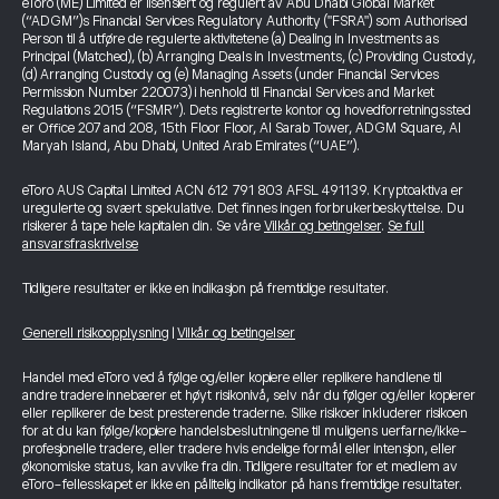
eToro (ME) Limited er lisensiert og regulert av Abu Dhabi Global Market
(“ADGM”)s Financial Services Regulatory Authority ("FSRA") som Authorised
Person til å utføre de regulerte aktivitetene (a) Dealing in Investments as
Principal (Matched), (b) Arranging Deals in Investments, (c) Providing Custody,
(d) Arranging Custody og (e) Managing Assets (under Financial Services
Permission Number 220073) i henhold til Financial Services and Market
Regulations 2015 (“FSMR”). Dets registrerte kontor og hovedforretningssted
er Office 207 and 208, 15th Floor Floor, Al Sarab Tower, ADGM Square, Al
Maryah Island, Abu Dhabi, United Arab Emirates (“UAE”).
eToro AUS Capital Limited ACN 612 791 803 AFSL 491139. Kryptoaktiva er
uregulerte og svært spekulative. Det finnes ingen forbrukerbeskyttelse. Du
risikerer å tape hele kapitalen din. Se våre
Vilkår og betingelser
.
Se full
ansvarsfraskrivelse
Tidligere resultater er ikke en indikasjon på fremtidige resultater.
Generell risikoopplysning
|
Vilkår og betingelser
Handel med eToro ved å følge og/eller kopiere eller replikere handlene til
andre tradere innebærer et høyt risikonivå, selv når du følger og/eller kopierer
eller replikerer de best presterende traderne. Slike risikoer inkluderer risikoen
for at du kan følge/kopiere handelsbeslutningene til muligens uerfarne/ikke-
profesjonelle tradere, eller tradere hvis endelige formål eller intensjon, eller
økonomiske status, kan avvike fra din. Tidligere resultater for et medlem av
eToro-fellesskapet er ikke en pålitelig indikator på hans fremtidige resultater.