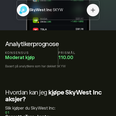
SkyWest Inc
SKYW
Analytikerprognose
KONSENSUS
PRISMÅL
Moderat kjøp
110.00
Basert på
analytikere som har dekket
SKYW
Hvordan kan jeg
kjøpe SkyWest Inc
aksjer?
Slik kjøper du SkyWest Inc:
01