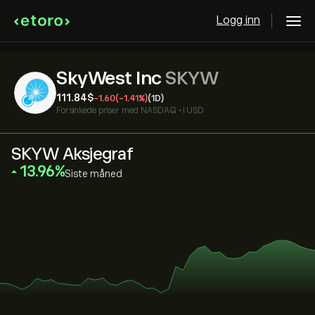
Logg inn
SkyWest Inc
SKYW
111.84‎$‎
-1.60
(-1.41%)
(1D)
Forsinkede priser med
NASDAQ
•
i USD
SKYW Aksjegraf
‎13.96‎
Siste måned