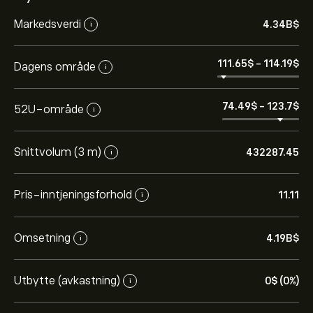
Markedsverdi
4.34B‎$‎
i
111.65‎$‎
-
114.19‎$‎
Dagens område
i
74.49‎$‎
-
123.7‎$‎
52U-område
i
Snittvolum (3 m)
432287.45
i
Pris-inntjeningsforhold
11.11
i
Omsetning
4.19B‎$‎
i
Utbytte (avkastning)
0‎$‎ (0%)
i