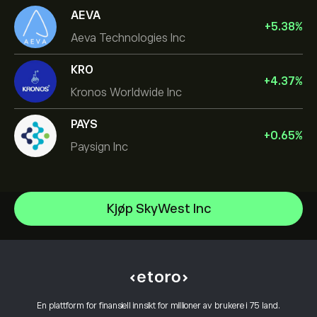
AEVA
+
5.38
%
Aeva Technologies Inc
KRO
+
4.37
%
Kronos Worldwide Inc
PAYS
+
0.65
%
Paysign Inc
NVIDIA Corporation
Kjøp SkyWest Inc
Amazon.com Inc
Hjelpesenter
Microsoft
Slik setter du inn penger
Slik fungerer CopyTrading
Apple
Slik tar du ut penger
Ansvarlig handel
Meta Platforms Inc
Hvorfor velge eToro
Åpne en konto
Hva er belåning & margin
Celestica Inc
En plattform for finansiell innsikt for millioner av brukere i 75 land.
eToro-anmeldelser
Slik bekrefter du kontoen din