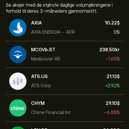
Se aksjer med de største daglige volumøkningene i
forhold til deres 3-måneders gjennomsnitt.
AXIA
10.22‎$‎
AXIA ENERGIA - ADR
0%
MCOVb.ST
238.50‎kr‎
Medicover AB
-1.65%
ATS.US
21.13‎$‎
ATS Corp
+2.92%
CHYM
29.10‎$‎
Chime Financial Inc
-6.88%