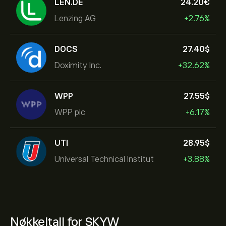
LEN.DE
24.20‎€‎
Lenzing AG
+2.76%
DOCS
27.40‎$‎
Doximity Inc.
+32.62%
WPP
27.55‎$‎
WPP plc
+6.17%
UTI
28.95‎$‎
Universal Technical Institut
+3.88%
Nøkkeltall for SKYW