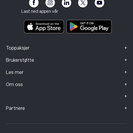
eToro Club
Avtrykk
Betingelser og vilkår
Investeringsforsikring
Last ned appen vår
Nøkkelinformasjonsdokumenter
Smart Portfolios
Klagedata (FCA-klienter)
+
Toppaksjer
+
Brukerstøtte
+
Les mer
+
Om oss
+
+
Partnere