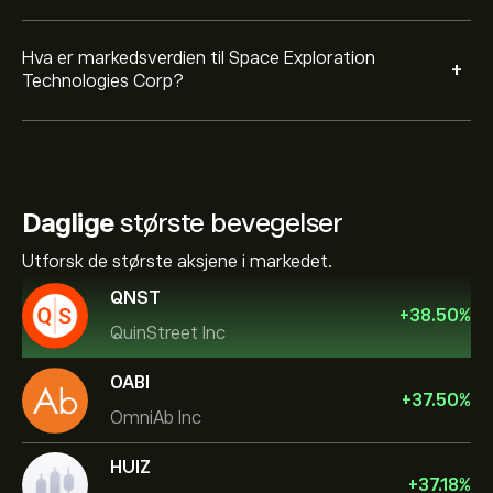
Hva er markedsverdien til Space Exploration
+
Technologies Corp?
Daglige
største bevegelser
Utforsk de største aksjene i markedet.
QNST
+
38.50
%
QuinStreet Inc
OABI
+
37.50
%
OmniAb Inc
HUIZ
+
37.18
%