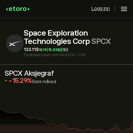
Logg inn
Space Exploration
Technologies Corp
SPCX
133.11‎$‎
18.19
(15.83%)
(1D)
Forsinkede priser med
NASDAQ
•
i USD
SPCX Aksjegraf
‎-15.29‎
Siste måned