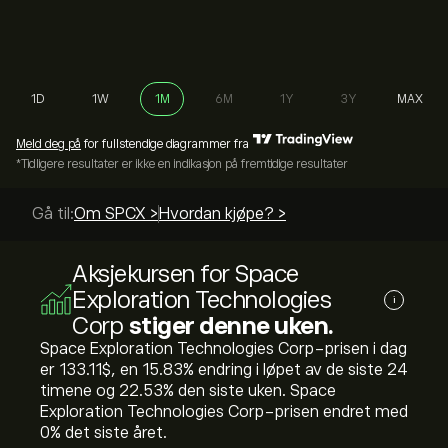
1D
1W
1M
6M
1Y
3Y
MAX
Meld deg på
for fullstendige diagrammer fra
*Tidligere resultater er ikke en indikasjon på fremtidige resultater
Gå til:
Om SPCX >
Hvordan kjøpe? >
Aksjekursen for Space
Exploration Technologies
i
Corp
stiger denne uken.
Space Exploration Technologies Corp-prisen i dag
er 133.11‎$‎, en ‎15.83‎% endring i løpet av de siste 24
timene og ‎22.53‎% den siste uken. Space
Exploration Technologies Corp-prisen endret med
‎0‎% det siste året.