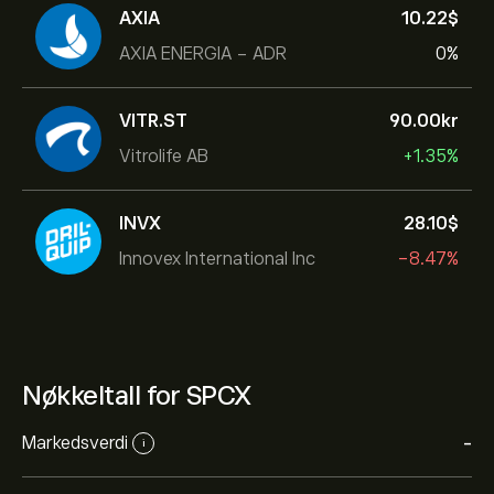
AXIA
10.22‎$‎
AXIA ENERGIA - ADR
0%
VITR.ST
90.00‎kr‎
Vitrolife AB
+1.35%
INVX
28.10‎$‎
Innovex International Inc
-8.47%
Nøkkeltall for SPCX
Markedsverdi
-
i