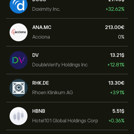
Doximity Inc.
+32.62%
ANA.MC
213.00‎€‎
Acciona
0%
DV
13.21‎$‎
DoubleVerify Holdings Inc
+12.81%
RHK.DE
13.30‎€‎
Rhoen Klinikum AG
+3.91%
HBNB
5.51‎$‎
Hotel101 Global Holdings Corp
+0.36%