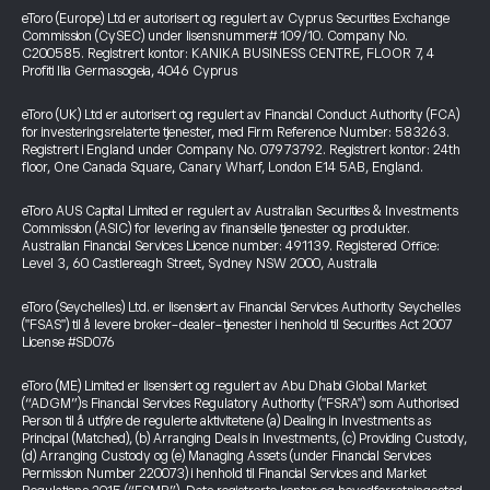
eToro (Europe) Ltd er autorisert og regulert av Cyprus Securities Exchange
Commission (CySEC) under lisensnummer# 109/10. Company No.
C200585. Registrert kontor: KANIKA BUSINESS CENTRE, FLOOR 7, 4
Profiti Ilia Germasogeia, 4046 Cyprus
eToro (UK) Ltd er autorisert og regulert av Financial Conduct Authority (FCA)
for investeringsrelaterte tjenester, med Firm Reference Number: 583263.
Registrert i England under Company No. 07973792. Registrert kontor: 24th
floor, One Canada Square, Canary Wharf, London E14 5AB, England.
eToro AUS Capital Limited er regulert av Australian Securities & Investments
Commission (ASIC) for levering av finansielle tjenester og produkter.
Australian Financial Services Licence number: 491139. Registered Office:
Level 3, 60 Castlereagh Street, Sydney NSW 2000, Australia
eToro (Seychelles) Ltd. er lisensiert av Financial Services Authority Seychelles
("FSAS") til å levere broker-dealer-tjenester i henhold til Securities Act 2007
License #SD076
eToro (ME) Limited er lisensiert og regulert av Abu Dhabi Global Market
(“ADGM”)s Financial Services Regulatory Authority ("FSRA") som Authorised
Person til å utføre de regulerte aktivitetene (a) Dealing in Investments as
Principal (Matched), (b) Arranging Deals in Investments, (c) Providing Custody,
(d) Arranging Custody og (e) Managing Assets (under Financial Services
Permission Number 220073) i henhold til Financial Services and Market