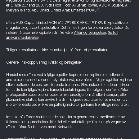
Regulations 2015 (“FSMR”). Dets registrerte kontor og hovedforretningssted
er Office 207 and 208, 15th Floor Floor, Al Sarab Tower, ADGM Square, Al
Maryah Island, Abu Dhabi, United Arab Emirates (“UAE”).
eToro AUS Capital Limited ACN 612 791 803 AFSL 491139. Kryptoaktiva er
uregulerte og svært spekulative. Det finnes ingen forbrukerbeskyttelse. Du
risikerer å tape hele kapitalen din. Se våre
Vilkår og betingelser
.
Se full
ansvarsfraskrivelse
Tidligere resultater er ikke en indikasjon på fremtidige resultater.
Generell risikoopplysning
|
Vilkår og betingelser
Handel med eToro ved å følge og/eller kopiere eller replikere handlene til
andre tradere innebærer et høyt risikonivå, selv når du følger og/eller kopierer
eller replikerer de best presterende traderne. Slike risikoer inkluderer risikoen
for at du kan følge/kopiere handelsbeslutningene til muligens uerfarne/ikke-
profesjonelle tradere, eller tradere hvis endelige formål eller intensjon, eller
økonomiske status, kan avvike fra din. Tidligere resultater for et medlem av
eToro-fellesskapet er ikke en pålitelig indikator på hans fremtidige resultater.
Innhold på eToros sosiale handelsplattform genereres av medlemmer av
fellesskapet og inneholder ikke råd eller anbefalinger fra eller på vegne av
eToro - Your Social Investment Network.