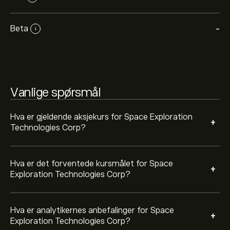
Analytikere gir forventninger for Space Exploration
Technologies Corp basert på markedstrender,
finansielle rapporter og forventet vekst. Sjekk de
Beta
-
i
nyeste forventningene for fremtidige prisbevegelser.
Markedsverdien til Space Exploration Technologies
Corp er (Data er ikke tilgjengelig akkurat nå)
Vanlige spørsmål
Hva er gjeldende aksjekurs for Space Exploration
+
Technologies Corp?
Hva er det forventede kursmålet for Space
+
Exploration Technologies Corp?
Hva er analytikernes anbefalinger for Space
+
Exploration Technologies Corp?