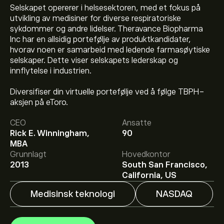
Selskapet opererer i helsesektoren, med et fokus på
utvikling av medisiner for diverse respiratoriske
sykdommer og andre lidelser. Theravance Biopharma
Inc har en allsidig portefølje av produktkandidater,
hvorav noen er samarbeid med ledende farmasøytiske
selskaper. Dette viser selskapets lederskap og
innflytelse i industrien.
Diversifiser din virtuelle portefølje ved å følge TBPH-
aksjen på eToro.
Den nåværende prisen på TBPH er 16.93‎$‎.
CEO
Ansatte
Rick E. Winningham,
90
MBA
Det gjennomsnittlige kursmålet for Theravance
Grunnlagt
Hovedkontor
Biopharma Inc er 16.93‎$‎.
Registrer deg
på eToro for
2013
South San Francisco,
detaljerte forventninger og kursmål fra analytikere.
California, US
Medisinsk teknologi
NASDAQ
Analytikere gir forventninger for Theravance Biopharma
Inc basert på markedstrender, finansielle rapporter og
forventet vekst. Sjekk de nyeste forventningene for