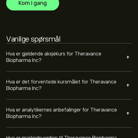
Kom i gang
fremtidige prisbevegelser.
Markedsverdien til Theravance Biopharma Inc er
877.45M‎$‎
Vanlige spørsmål
Basert på anbefalinger fra 3 analytikere for TBPH de
siste 3 månedene, er den generelle konsensusen Holde.
Hva er gjeldende aksjekurs for Theravance
+
Biopharma Inc?
Hva er det forventede kursmålet for Theravance
+
Biopharma Inc?
Hva er analytikernes anbefalinger for Theravance
+
Biopharma Inc?