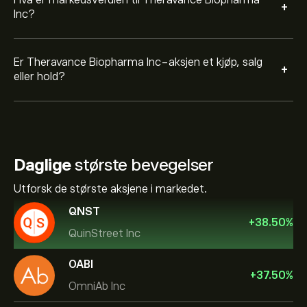
Hva er markedsverdien til Theravance Biopharma
+
Inc?
Er Theravance Biopharma Inc-aksjen et kjøp, salg
+
eller hold?
Daglige
største bevegelser
Utforsk de største aksjene i markedet.
QNST
+
38.50
%
QuinStreet Inc
OABI
+
37.50
%
OmniAb Inc