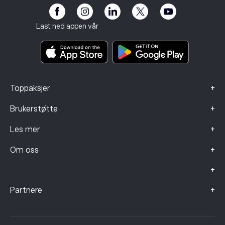
Risikoopplysning
eToro Club
Avtrykk
Betingelser og vilkår
Investeringsforsikring
Last ned appen vår
Nøkkelinformasjonsdokumenter
Smart Portfolios
Klagedata (FCA-klienter)
+
Toppaksjer
+
Brukerstøtte
+
Les mer
+
Om oss
+
+
Partnere