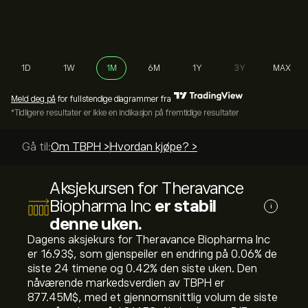
1D
1W
1M
6M
1Y
3Y
MAX
Meld deg på
for fullstendige diagrammer fra
*Tidligere resultater er ikke en indikasjon på fremtidige resultater
Gå til:
Om TBPH >
Hvordan kjøpe? >
Aksjekursen for Theravance
Biopharma Inc
er stabil
i
denne uken.
Dagens aksjekurs for Theravance Biopharma Inc
er 16.93‎$‎, som gjenspeiler en endring på ‎0.06‎% de
siste 24 timene og ‎0.42‎% den siste uken. Den
nåværende markedsverdien av TBPH er
877.45M‎$‎, med et gjennomsnittlig volum de siste