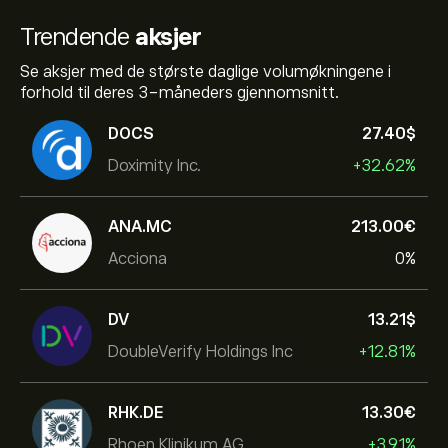
Trendende
aksjer
Se aksjer med de største daglige volumøkningene i
forhold til deres 3-måneders gjennomsnitt.
DOCS
27.40‎$‎
Doximity Inc.
+32.62%
ANA.MC
213.00‎€‎
Acciona
0%
DV
13.21‎$‎
DoubleVerify Holdings Inc
+12.81%
RHK.DE
13.30‎€‎
Rhoen Klinikum AG
+3.91%