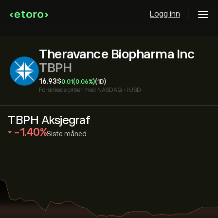
Logg inn
Theravance Biopharma Inc
TBPH
16.93‎$‎
0.01
(0.06%)
(1D)
Forsinkede priser med
NASDAQ
•
i USD
TBPH Aksjegraf
‎-1.40‎
Siste måned