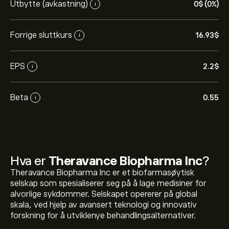
Utbytte (avkastning)
0‎$‎ (0%)
i
Forrige sluttkurs
16.93‎$‎
i
EPS
2.2‎$‎
i
Beta
0.55
i
Hva er
Theravance Biopharma Inc
?
Theravance Biopharma Inc er et biofarmasøytisk
selskap som spesialiserer seg på å lage medisiner for
alvorlige sykdommer. Selskapet opererer på global
skala, ved hjelp av avansert teknologi og innovativ
forskning for å utviklenye behandlingsalternativer.