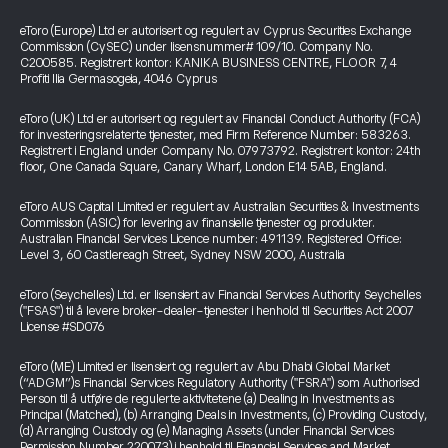
eToro (Europe) Ltd er autorisert og regulert av Cyprus Securities Exchange
Commission (CySEC) under lisensnummer# 109/10. Company No.
C200585. Registrert kontor: KANIKA BUSINESS CENTRE, FLOOR 7, 4
Profiti Ilia Germasogeia, 4046 Cyprus
eToro (UK) Ltd er autorisert og regulert av Financial Conduct Authority (FCA)
for investeringsrelaterte tjenester, med Firm Reference Number: 583263.
Registrert i England under Company No. 07973792. Registrert kontor: 24th
floor, One Canada Square, Canary Wharf, London E14 5AB, England.
eToro AUS Capital Limited er regulert av Australian Securities & Investments
Commission (ASIC) for levering av finansielle tjenester og produkter.
Australian Financial Services Licence number: 491139. Registered Office:
Level 3, 60 Castlereagh Street, Sydney NSW 2000, Australia
eToro (Seychelles) Ltd. er lisensiert av Financial Services Authority Seychelles
("FSAS") til å levere broker-dealer-tjenester i henhold til Securities Act 2007
License #SD076
eToro (ME) Limited er lisensiert og regulert av Abu Dhabi Global Market
(“ADGM”)s Financial Services Regulatory Authority ("FSRA") som Authorised
Person til å utføre de regulerte aktivitetene (a) Dealing in Investments as
Principal (Matched), (b) Arranging Deals in Investments, (c) Providing Custody,
(d) Arranging Custody og (e) Managing Assets (under Financial Services
Permission Number 220073) i henhold til Financial Services and Market