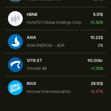
HBNB
5.51‎$‎
Hotel101 Global Holdings Corp
+0.36%
AXIA
10.22‎$‎
AXIA ENERGIA - ADR
0%
VITR.ST
90.00‎kr‎
Vitrolife AB
+1.35%
INVX
28.10‎$‎
Innovex International Inc
-8.47%