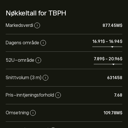
Nøkkeltall for TBPH
Markedsverdi
877.45M‎$‎
i
16.91‎$‎
-
16.94‎$‎
Dagens område
i
7.89‎$‎
-
20.96‎$‎
52U-område
i
Snittvolum (3 m)
631458
i
Pris-inntjeningsforhold
7.68
i
Omsetning
109.78M‎$‎
i