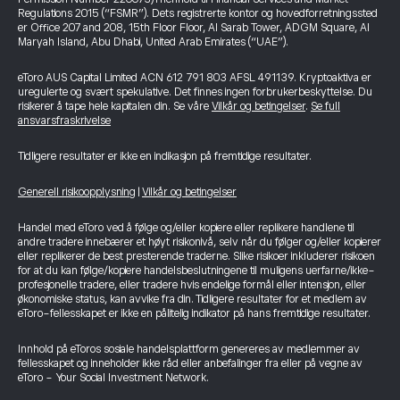
Regulations 2015 (“FSMR”). Dets registrerte kontor og hovedforretningssted
er Office 207 and 208, 15th Floor Floor, Al Sarab Tower, ADGM Square, Al
Maryah Island, Abu Dhabi, United Arab Emirates (“UAE”).
eToro AUS Capital Limited ACN 612 791 803 AFSL 491139. Kryptoaktiva er
uregulerte og svært spekulative. Det finnes ingen forbrukerbeskyttelse. Du
risikerer å tape hele kapitalen din. Se våre
Vilkår og betingelser
.
Se full
ansvarsfraskrivelse
Tidligere resultater er ikke en indikasjon på fremtidige resultater.
Generell risikoopplysning
|
Vilkår og betingelser
Handel med eToro ved å følge og/eller kopiere eller replikere handlene til
andre tradere innebærer et høyt risikonivå, selv når du følger og/eller kopierer
eller replikerer de best presterende traderne. Slike risikoer inkluderer risikoen
for at du kan følge/kopiere handelsbeslutningene til muligens uerfarne/ikke-
profesjonelle tradere, eller tradere hvis endelige formål eller intensjon, eller
økonomiske status, kan avvike fra din. Tidligere resultater for et medlem av
eToro-fellesskapet er ikke en pålitelig indikator på hans fremtidige resultater.
Innhold på eToros sosiale handelsplattform genereres av medlemmer av
fellesskapet og inneholder ikke råd eller anbefalinger fra eller på vegne av
eToro - Your Social Investment Network.