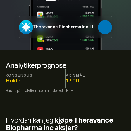
Theravance Biopharma Inc
TBPH
Analytikerprognose
KONSENSUS
PRISMÅL
Holde
17.00
Basert på
analytikere som har dekket
TBPH
Hvordan kan jeg
kjøpe Theravance
Biopharma Inc aksjer?