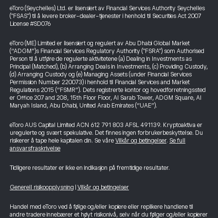
eToro (Seychelles) Ltd. er lisensiert av Financial Services Authority Seychelles
("FSAS") til å levere broker-dealer-tjenester i henhold til Securities Act 2007
License #SD076
eToro (ME) Limited er lisensiert og regulert av Abu Dhabi Global Market
(“ADGM”)s Financial Services Regulatory Authority ("FSRA") som Authorised
Person til å utføre de regulerte aktivitetene (a) Dealing in Investments as
Principal (Matched), (b) Arranging Deals in Investments, (c) Providing Custody,
(d) Arranging Custody og (e) Managing Assets (under Financial Services
Permission Number 220073) i henhold til Financial Services and Market
Regulations 2015 (“FSMR”). Dets registrerte kontor og hovedforretningssted
er Office 207 and 208, 15th Floor Floor, Al Sarab Tower, ADGM Square, Al
Maryah Island, Abu Dhabi, United Arab Emirates (“UAE”).
eToro AUS Capital Limited ACN 612 791 803 AFSL 491139. Kryptoaktiva er
uregulerte og svært spekulative. Det finnes ingen forbrukerbeskyttelse. Du
risikerer å tape hele kapitalen din. Se våre
Vilkår og betingelser
.
Se full
ansvarsfraskrivelse
Tidligere resultater er ikke en indikasjon på fremtidige resultater.
Generell risikoopplysning
|
Vilkår og betingelser
Handel med eToro ved å følge og/eller kopiere eller replikere handlene til
andre tradere innebærer et høyt risikonivå, selv når du følger og/eller kopierer