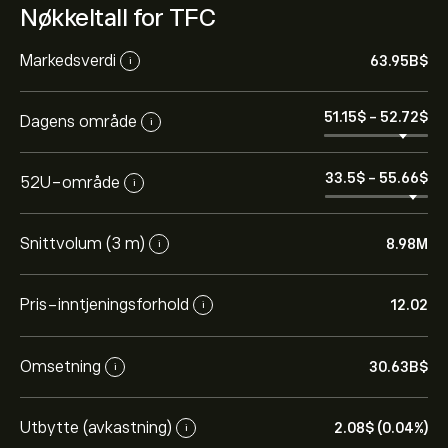
Nøkkeltall for TFC
Markedsverdi
63.95B‎$‎
i
51.15‎$‎
-
52.72‎$‎
Dagens område
i
33.5‎$‎
-
55.66‎$‎
52U-område
i
Snittvolum (3 m)
8.98M
i
Pris-inntjeningsforhold
12.02
i
Omsetning
30.63B‎$‎
i
Utbytte (avkastning)
2.08‎$‎ (0.04%)
i