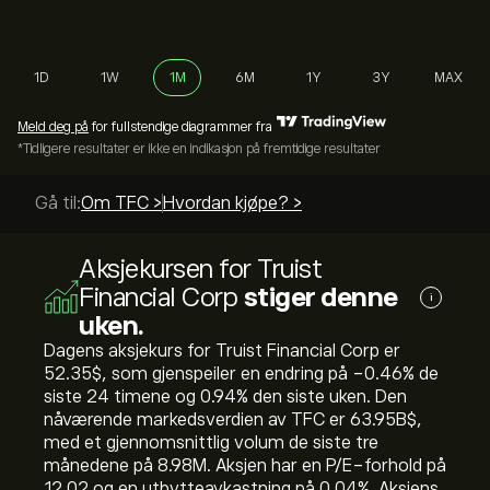
1D
1W
1M
6M
1Y
3Y
MAX
Meld deg på
for fullstendige diagrammer fra
*Tidligere resultater er ikke en indikasjon på fremtidige resultater
Gå til:
Om TFC >
Hvordan kjøpe? >
Aksjekursen for Truist
Financial Corp
stiger denne
i
uken.
Dagens aksjekurs for Truist Financial Corp er
52.35‎$‎, som gjenspeiler en endring på ‎-0.46‎% de
siste 24 timene og ‎0.94‎% den siste uken. Den
nåværende markedsverdien av TFC er 63.95B‎$‎,
med et gjennomsnittlig volum de siste tre
månedene på 8.98M. Aksjen har en P/E-forhold på
12.02 og en utbytteavkastning på 0.04%. Aksjens