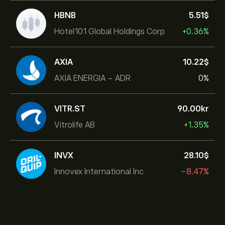
HBNB
5.51‎$‎
Hotel101 Global Holdings Corp
+0.36%
AXIA
10.22‎$‎
AXIA ENERGIA - ADR
0%
VITR.ST
90.00‎kr‎
Vitrolife AB
+1.35%
INVX
28.10‎$‎
Innovex International Inc
-8.47%