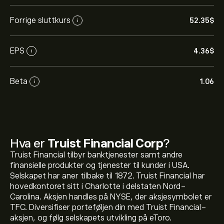
Forrige sluttkurs
52.35‎$‎
i
EPS
4.36‎$‎
i
Beta
1.06
i
Hva er
Truist Financial Corp
?
Truist Financial tilbyr banktjenester samt andre
finansielle produkter og tjenester til kunder i USA.
Selskapet har aner tilbake til 1872. Truist Financial har
hovedkontoret sitt i Charlotte i delstaten Nord-
Carolina. Aksjen handles på NYSE, der aksjesymbolet er
Den nåværende prisen på TFC er 52.35‎$‎.
TFC. Diversifiser porteføljen din med Truist Financial-
aksjen, og følg selskapets utvikling på eToro.