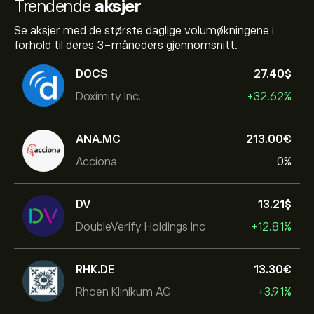
Trendende
aksjer
Se aksjer med de største daglige volumøkningene i
forhold til deres 3-måneders gjennomsnitt.
DOCS
27.40‎$‎
Doximity Inc.
+32.62%
ANA.MC
213.00‎€‎
Acciona
0%
DV
13.21‎$‎
DoubleVerify Holdings Inc
+12.81%
RHK.DE
13.30‎€‎
Rhoen Klinikum AG
+3.91%