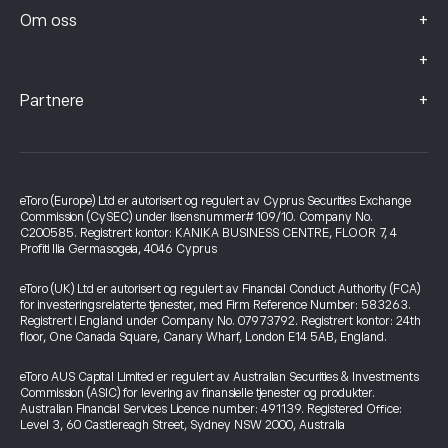
+
Om oss
+
+
Partnere
eToro (Europe) Ltd er autorisert og regulert av Cyprus Securities Exchange
Commission (CySEC) under lisensnummer# 109/10. Company No.
C200585. Registrert kontor: KANIKA BUSINESS CENTRE, FLOOR 7, 4
Profiti Ilia Germasogeia, 4046 Cyprus
eToro (UK) Ltd er autorisert og regulert av Financial Conduct Authority (FCA)
for investeringsrelaterte tjenester, med Firm Reference Number: 583263.
Registrert i England under Company No. 07973792. Registrert kontor: 24th
floor, One Canada Square, Canary Wharf, London E14 5AB, England.
eToro AUS Capital Limited er regulert av Australian Securities & Investments
Commission (ASIC) for levering av finansielle tjenester og produkter.
Australian Financial Services Licence number: 491139. Registered Office:
Level 3, 60 Castlereagh Street, Sydney NSW 2000, Australia