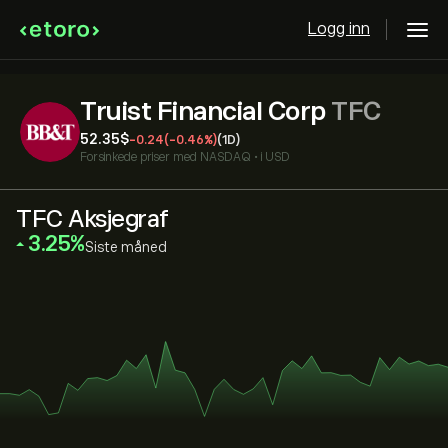
Logg inn
Truist Financial Corp
TFC
52.35‎$‎
-0.24
(-0.46%)
(1D)
Forsinkede priser med
NASDAQ
•
i USD
TFC Aksjegraf
‎3.25‎
Siste måned