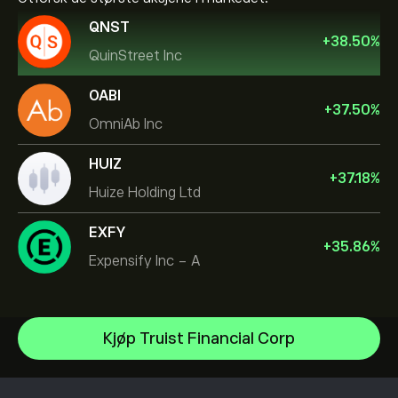
QNST
+
38.50
%
QuinStreet Inc
OABI
+
37.50
%
OmniAb Inc
HUIZ
+
37.18
%
Huize Holding Ltd
EXFY
+
35.86
%
Expensify Inc - A
NVIDIA Corporation
Kjøp Truist Financial Corp
Amazon.com Inc
Hjelpesenter
Microsoft
Slik setter du inn penger