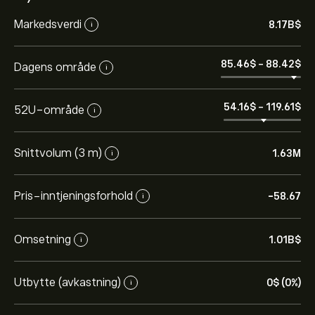
Markedsverdi
8.17B‎$‎
i
85.46‎$‎
-
88.42‎$‎
Dagens område
i
54.16‎$‎
-
119.61‎$‎
52U-område
i
Snittvolum (3 m)
1.63M
i
Pris-inntjeningsforhold
-58.67
i
Omsetning
1.01B‎$‎
i
Utbytte (avkastning)
0‎$‎ (0%)
i