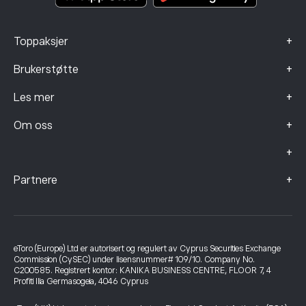
+
Toppaksjer
+
Brukerstøtte
+
Les mer
+
Om oss
+
+
Partnere
eToro (Europe) Ltd er autorisert og regulert av Cyprus Securities Exchange
Commission (CySEC) under lisensnummer# 109/10. Company No.
C200585. Registrert kontor: KANIKA BUSINESS CENTRE, FLOOR 7, 4
Profiti Ilia Germasogeia, 4046 Cyprus