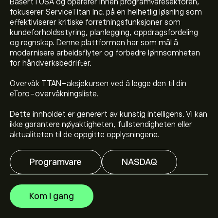
Basert i USA og opererer innen programvaresektoren,
fokuserer ServiceTitan Inc. på en helhetlig løsning som
effektiviserer kritiske forretningsfunksjoner som
kundeforholdsstyring, planlegging, oppdragsfordeling
og regnskap. Denne plattformen har som mål å
modernisere arbeidsflyter og forbedre lønnsomheten
for håndverksbedrifter.
Den nåværende prisen på TTAN er 88.17‎$‎.
Overvåk TTAN-aksjekursen ved å legge den til din
eToro-overvåkningsliste.
Det gjennomsnittlige kursmålet for ServiceTitan Inc er
Dette innholdet er generert av kunstig intelligens. Vi kan
88.17‎$‎.
Registrer deg
på eToro for detaljerte
ikke garantere nøyaktigheten, fullstendigheten eller
forventninger og kursmål fra analytikere.
aktualiteten til de oppgitte opplysningene.
Analytikere gir forventninger for ServiceTitan Inc basert
Programvare
NASDAQ
på markedstrender, finansielle rapporter og forventet
vekst. Sjekk de nyeste forventningene for fremtidige
prisbevegelser.
Markedsverdien til ServiceTitan Inc er 8.17B‎$‎
Kom i gang