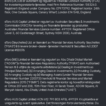
eToro (UK) Ltd er autorisert og regulert av Financial Conduct Authority (FCA)
for investeringsrelaterte tjenester, med Firm Reference Number: 583263.
Registrert i England under Company No. 07973792. Registrert kontor: 24th
floor, One Canada Square, Canary Wharf, London E14 5AB, England.
eToro AUS Capital Limited er regulert av Australian Securities & Investments
Commission (ASIC) for levering av finansielle tjenester og produkter.
Australian Financial Services Licence number: 491139. Registered Office:
Level 3, 60 Castlereagh Street, Sydney NSW 2000, Australia
eToro (Seychelles) Ltd. er lisensiert av Financial Services Authority Seychelles
("FSAS") til å levere broker-dealer-tjenester i henhold til Securities Act 2007
License #SD076
eToro (ME) Limited er lisensiert og regulert av Abu Dhabi Global Market
(“ADGM”)s Financial Services Regulatory Authority ("FSRA") som Authorised
Person til å utføre de regulerte aktivitetene (a) Dealing in Investments as
Principal (Matched), (b) Arranging Deals in Investments, (c) Providing Custody,
(d) Arranging Custody og (e) Managing Assets (under Financial Services
Permission Number 220073) i henhold til Financial Services and Market
Regulations 2015 (“FSMR”). Dets registrerte kontor og hovedforretningssted
er Office 207 and 208, 15th Floor Floor, Al Sarab Tower, ADGM Square, Al
Maryah Island, Abu Dhabi, United Arab Emirates (“UAE”).
eToro AUS Capital Limited ACN 612 791 803 AFSL 491139. Kryptoaktiva er
uregulerte og svært spekulative. Det finnes ingen forbrukerbeskyttelse. Du