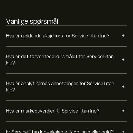
Basert på anbefalinger fra 7 analytikere for TTAN de
siste 3 månedene, er den generelle konsensusen Sterkt
kjøp.
Vanlige spørsmål
+
Hva er gjeldende aksjekurs for ServiceTitan Inc?
Hva er det forventede kursmålet for ServiceTitan
+
Inc?
Hva er analytikernes anbefalinger for ServiceTitan
+
Inc?
+
Hva er markedsverdien til ServiceTitan Inc?
+
Er ServiceTitan Inc-aksjen et kjøp, salg eller hold?