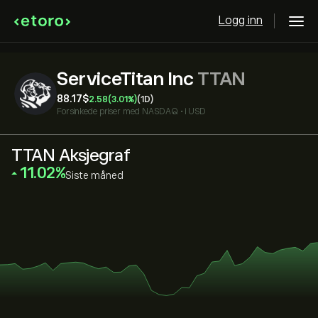
Logg inn
ServiceTitan Inc
TTAN
88.17‎$‎
2.58
(3.01%)
(1D)
Forsinkede priser med
NASDAQ
•
i USD
TTAN Aksjegraf
‎11.02‎
Siste måned