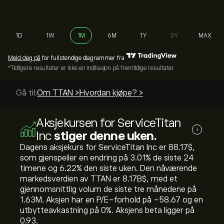
1D
1W
1M
6M
1Y
3Y
MAX
Meld deg på
for fullstendige diagrammer fra
*Tidligere resultater er ikke en indikasjon på fremtidige resultater
Gå til:
Om TTAN >
Hvordan kjøpe? >
Aksjekursen for ServiceTitan
i
Inc
stiger denne uken.
Dagens aksjekurs for ServiceTitan Inc er 88.17‎$‎,
som gjenspeiler en endring på ‎3.01‎% de siste 24
timene og ‎6.22‎% den siste uken. Den nåværende
markedsverdien av TTAN er 8.17B‎$‎, med et
gjennomsnittlig volum de siste tre månedene på
1.63M. Aksjen har en P/E-forhold på -58.67 og en
utbytteavkastning på 0%. Aksjens beta ligger på
0.93.