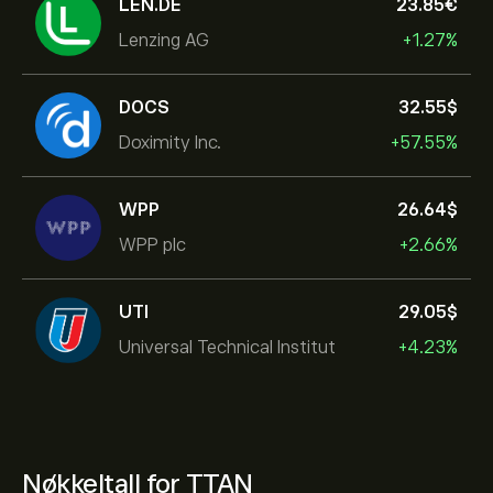
LEN.DE
23.85‎€‎
Lenzing AG
+1.27%
DOCS
32.55‎$‎
Doximity Inc.
+57.55%
WPP
26.64‎$‎
WPP plc
+2.66%
UTI
29.05‎$‎
Universal Technical Institut
+4.23%
Nøkkeltall for TTAN