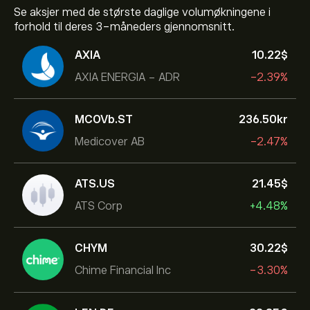
Se aksjer med de største daglige volumøkningene i
forhold til deres 3-måneders gjennomsnitt.
AXIA
10.22‎$‎
AXIA ENERGIA - ADR
-2.39%
MCOVb.ST
236.50‎kr‎
Medicover AB
-2.47%
ATS.US
21.45‎$‎
ATS Corp
+4.48%
CHYM
30.22‎$‎
Chime Financial Inc
-3.30%