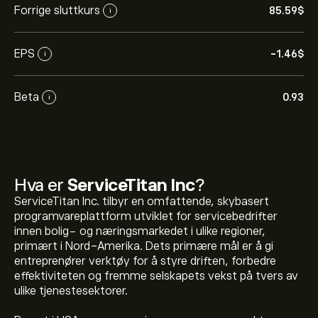
Forrige sluttkurs
85.59‎$‎
i
EPS
-1.46‎$‎
i
Beta
0.93
i
Hva er
ServiceTitan Inc
?
ServiceTitan Inc. tilbyr en omfattende, skybasert
programvareplattform utviklet for servicebedrifter
innen bolig- og næringsmarkedet i ulike regioner,
primært i Nord-Amerika. Dets primære mål er å gi
entreprenører verktøy for å styre driften, forbedre
effektiviteten og fremme selskapets vekst på tvers av
ulike tjenestesektorer.