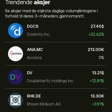
Trendende
aksjer
Se aksjer med de største daglige volumøkningene i
forhold til deres 3-måneders gjennomsnitt.
DOCS
27.40‎$‎
Doximity Inc.
+32.62%
ANA.MC
213.00‎€‎
Acciona
0%
DV
13.21‎$‎
DoubleVerify Holdings Inc
+12.81%
RHK.DE
13.30‎€‎
Rhoen Klinikum AG
+3.91%