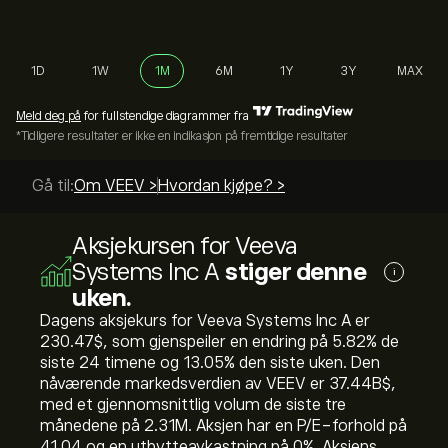
1D
1W
1M
6M
1Y
3Y
MAX
Meld deg på
for fullstendige diagrammer fra
*Tidligere resultater er ikke en indikasjon på fremtidige resultater
Gå til:
Om VEEV >
Hvordan kjøpe? >
Aksjekursen for Veeva
Systems Inc A
stiger denne
i
uken.
Dagens aksjekurs for Veeva Systems Inc A er
230.47‎$‎, som gjenspeiler en endring på ‎5.82‎% de
siste 24 timene og ‎13.05‎% den siste uken. Den
nåværende markedsverdien av VEEV er 37.44B‎$‎,
med et gjennomsnittlig volum de siste tre
månedene på 2.31M. Aksjen har en P/E-forhold på
41.04 og en utbytteavkastning på 0%. Aksjens