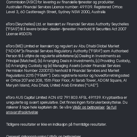
Commission (ASIC) for levering av finansielle tjenester og produkter.
Australian Financial Services Licence number: 491139. Registered Office:
Level 3, 60 Castlereagh Street, Sydney NSW 2000, Australia
eToro (Seychelles) Ltd. er lisensiert av Financial Services Authority Seychelles
("FSAS") til å levere broker-dealer-tjenester i henhold til Securities Act 2007
License #SD076
eToro (ME) Limited er lisensiert og regulert av Abu Dhabi Global Market
(“ADGM”)s Financial Services Regulatory Authority ("FSRA") som Authorised
Person til å utføre de regulerte aktivitetene (a) Dealing in Investments as
Principal (Matched), (b) Arranging Deals in Investments, (c) Providing Custody,
(d) Arranging Custody og (e) Managing Assets (under Financial Services
Permission Number 220073) i henhold til Financial Services and Market
Regulations 2015 (“FSMR”). Dets registrerte kontor og hovedforretningssted
er Office 207 and 208, 15th Floor Floor, Al Sarab Tower, ADGM Square, Al
Maryah Island, Abu Dhabi, United Arab Emirates (“UAE”).
eToro AUS Capital Limited ACN 612 791 803 AFSL 491139. Kryptoaktiva er
uregulerte og svært spekulative. Det finnes ingen forbrukerbeskyttelse. Du
risikerer å tape hele kapitalen din. Se våre
Vilkår og betingelser
.
Se full
ansvarsfraskrivelse
Tidligere resultater er ikke en indikasjon på fremtidige resultater.
Generell risikoopplysning
|
Vilkår og betingelser