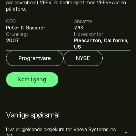
aksjesymbolet VEEV. Bli bedre kjent med VEEV-aksjen
Den nåværende prisen på VEEV er 230.47‎$‎.
på eToro.
CEO
Ansatte
Peter P. Gassner
7.9K
Det gjennomsnittlige kursmålet for Veeva Systems Inc
Grunnlagt
Hovedkontor
A er 230.47‎$‎.
Registrer deg
på eToro for detaljerte
2007
Pleasanton, California,
forventninger og kursmål fra analytikere.
US
Programvare
NYSE
Analytikere gir forventninger for Veeva Systems Inc A
basert på markedstrender, finansielle rapporter og
forventet vekst. Sjekk de nyeste forventningene for
Kom i gang
fremtidige prisbevegelser.
Markedsverdien til Veeva Systems Inc A er 37.44B‎$‎
Basert på anbefalinger fra 11 analytikere for VEEV de
Vanlige spørsmål
siste 3 månedene, er den generelle konsensusen
Moderat kjøp.
Hva er gjeldende aksjekurs for Veeva Systems Inc
+