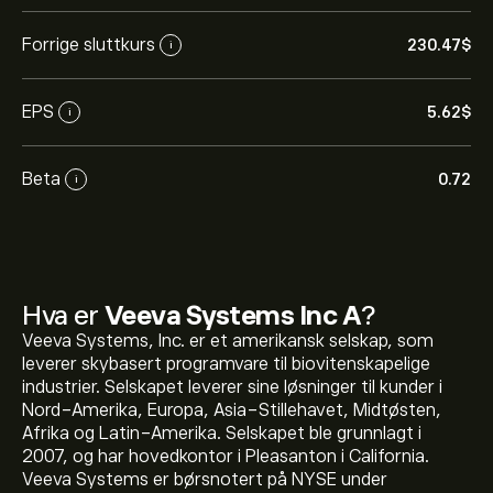
Forrige sluttkurs
230.47‎$‎
i
EPS
5.62‎$‎
i
Beta
0.72
i
Hva er
Veeva Systems Inc A
?
Veeva Systems, Inc. er et amerikansk selskap, som
leverer skybasert programvare til biovitenskapelige
industrier. Selskapet leverer sine løsninger til kunder i
Nord-Amerika, Europa, Asia-Stillehavet, Midtøsten,
Afrika og Latin-Amerika. Selskapet ble grunnlagt i
2007, og har hovedkontor i Pleasanton i California.
Veeva Systems er børsnotert på NYSE under