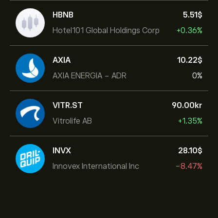
HBNB
5.51‎$‎
Hotel101 Global Holdings Corp
+0.36%
AXIA
10.22‎$‎
AXIA ENERGIA - ADR
0%
VITR.ST
90.00‎kr‎
Vitrolife AB
+1.35%
INVX
28.10‎$‎
Innovex International Inc
-8.47%