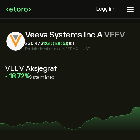
Logg inn
Veeva Systems Inc A
VEEV
230.47‎$‎
12.67
(5.82%)
(1D)
Forsinkede priser med
NASDAQ
•
i USD
VEEV Aksjegraf
‎18.72‎
Siste måned