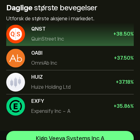
Daglige
største bevegelser
Utforsk de største aksjene i markedet.
QNST
+
38.50
%
QuinStreet Inc
OABI
+
37.50
%
OmniAb Inc
HUIZ
+
37.18
%
Huize Holding Ltd
EXFY
+
35.86
%
Expensify Inc - A
Micron Technology, Inc.
Kjøp Veeva Systems Inc A