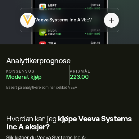
Veeva Systems Inc A
VEEV
Analytikerprognose
KONSENSUS
PRISMÅL
Moderat kjøp
223.00
Basert på
analytikere som har dekket
VEEV
Hvordan kan jeg
kjøpe Veeva Systems
Inc A aksjer?
Slik kjøper du Veeva Systems Inc A: