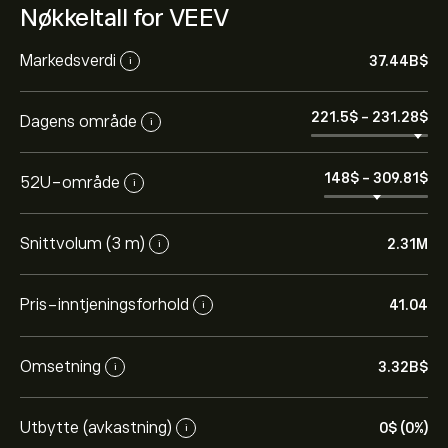
Nøkkeltall for VEEV
Markedsverdi
37.44B‎$‎
i
221.5‎$‎
-
231.28‎$‎
Dagens område
i
148‎$‎
-
309.81‎$‎
52U-område
i
Snittvolum (3 m)
2.31M
i
Pris-inntjeningsforhold
41.04
i
Omsetning
3.32B‎$‎
i
Utbytte (avkastning)
0‎$‎ (0%)
i