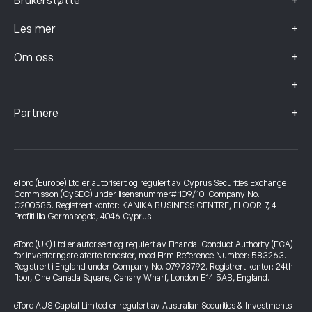
+
Brukerstøtte
+
Les mer
+
Om oss
+
+
Partnere
eToro (Europe) Ltd er autorisert og regulert av Cyprus Securities Exchange
Commission (CySEC) under lisensnummer# 109/10. Company No.
C200585. Registrert kontor: KANIKA BUSINESS CENTRE, FLOOR 7, 4
Profiti Ilia Germasogeia, 4046 Cyprus
eToro (UK) Ltd er autorisert og regulert av Financial Conduct Authority (FCA)
for investeringsrelaterte tjenester, med Firm Reference Number: 583263.
Registrert i England under Company No. 07973792. Registrert kontor: 24th
floor, One Canada Square, Canary Wharf, London E14 5AB, England.
eToro AUS Capital Limited er regulert av Australian Securities & Investments