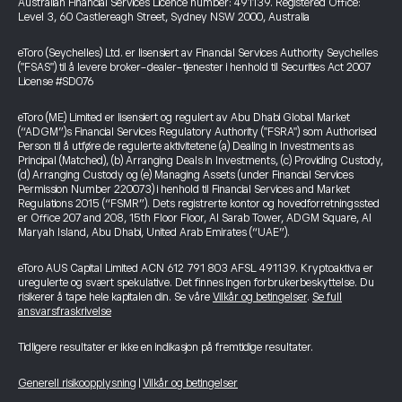
Australian Financial Services Licence number: 491139. Registered Office:
Level 3, 60 Castlereagh Street, Sydney NSW 2000, Australia
eToro (Seychelles) Ltd. er lisensiert av Financial Services Authority Seychelles
("FSAS") til å levere broker-dealer-tjenester i henhold til Securities Act 2007
License #SD076
eToro (ME) Limited er lisensiert og regulert av Abu Dhabi Global Market
(“ADGM”)s Financial Services Regulatory Authority ("FSRA") som Authorised
Person til å utføre de regulerte aktivitetene (a) Dealing in Investments as
Principal (Matched), (b) Arranging Deals in Investments, (c) Providing Custody,
(d) Arranging Custody og (e) Managing Assets (under Financial Services
Permission Number 220073) i henhold til Financial Services and Market
Regulations 2015 (“FSMR”). Dets registrerte kontor og hovedforretningssted
er Office 207 and 208, 15th Floor Floor, Al Sarab Tower, ADGM Square, Al
Maryah Island, Abu Dhabi, United Arab Emirates (“UAE”).
eToro AUS Capital Limited ACN 612 791 803 AFSL 491139. Kryptoaktiva er
uregulerte og svært spekulative. Det finnes ingen forbrukerbeskyttelse. Du
risikerer å tape hele kapitalen din. Se våre
Vilkår og betingelser
.
Se full
ansvarsfraskrivelse
Tidligere resultater er ikke en indikasjon på fremtidige resultater.
Generell risikoopplysning
|
Vilkår og betingelser