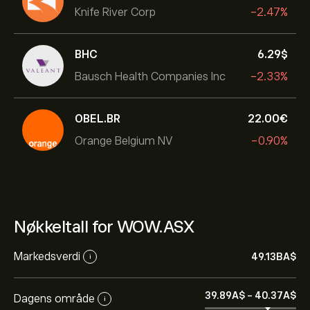
Knife River Corp
-2.47%
BHC
6.29‎$‎
Bausch Health Companies Inc
-2.33%
OBEL.BR
22.00‎€‎
Orange Belgium NV
-0.90%
Nøkkeltall for WOW.ASX
Markedsverdi
49.13B‎A$‎
i
39.89‎A$‎
-
40.37‎A$‎
Dagens område
i