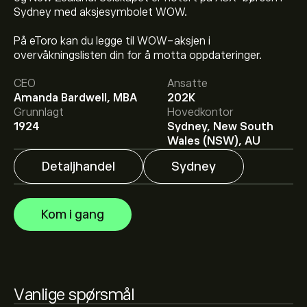
Sydney med aksjesymbolet WOW.
På eToro kan du legge til WOW-aksjen i
Den nåværende prisen på WOW.ASX er 40.22‎A$‎.
overvåkningslisten din for å motta oppdateringer.
CEO
Ansatte
Amanda Bardwell, MBA
202K
Det gjennomsnittlige kursmålet for Woolworths Group
Grunnlagt
Hovedkontor
Limited er 40.22‎A$‎.
Registrer deg
på eToro for
1924
Sydney, New South
detaljerte forventninger og kursmål fra analytikere.
Wales (NSW), AU
Detaljhandel
Sydney
Analytikere gir forventninger for Woolworths Group
Limited basert på markedstrender, finansielle rapporter
og forventet vekst. Sjekk de nyeste forventningene for
Kom i gang
fremtidige prisbevegelser.
Markedsverdien til Woolworths Group Limited er
49.13B‎A$‎
Vanlige spørsmål