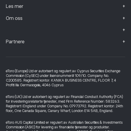
+
Les mer
+
Om oss
+
+
Partnere
eToro (Europe) Ltd er autorisert og regulert av Cyprus Securities Exchange
Commission (CySEC) under lisensnummer# 109/10. Company No.
C200585. Registrert kontor: KANIKA BUSINESS CENTRE, FLOOR 7, 4
Profiti Ilia Germasogeia, 4046 Cyprus
eToro (UK) Ltd er autorisert og regulert av Financial Conduct Authority (FCA)
for investeringsrelaterte tjenester, med Firm Reference Number: 583263.
Registrert i England under Company No. 07973792. Registrert kontor: 24th
floor, One Canada Square, Canary Wharf, London E14 5AB, England.
eToro AUS Capital Limited er regulert av Australian Securities & Investments
Commission (ASIC) for levering av finansielle tjenester og produkter.