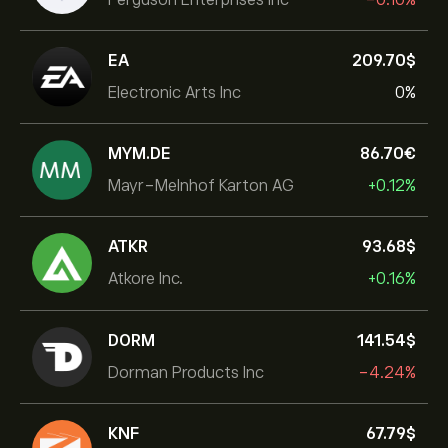
EA
209.70‎$‎
Electronic Arts Inc
0%
MYM.DE
86.70‎€‎
Mayr-Melnhof Karton AG
+0.12%
ATKR
93.68‎$‎
Atkore Inc.
+0.16%
DORM
141.54‎$‎
Dorman Products Inc
-4.24%
KNF
67.79‎$‎