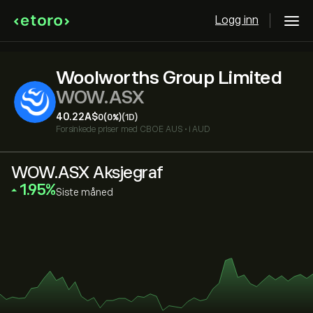
Logg inn
Woolworths Group Limited
WOW.ASX
40.22‎A$‎
0
(0%)
(1D)
Forsinkede priser med
CBOE AUS
•
i AUD
WOW.ASX Aksjegraf
‎1.95‎
Siste måned