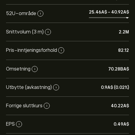
25.46‎A$‎
-
40.92‎A$‎
52U-område
i
Snittvolum (3 m)
2.2M
i
Pris-inntjeningsforhold
82.12
i
Omsetning
70.28B‎A$‎
i
Utbytte (avkastning)
0.9‎A$‎ (0.02%)
i
Forrige sluttkurs
40.22‎A$‎
i
EPS
0.49‎A$‎
i