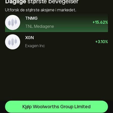
Daglige
største bevegelser
Utforsk de største aksjene i markedet.
TNMG
+
15.62
%
TNL Mediagene
XGN
+
3.10
%
Exagen Inc
Sandisk Corp/DE
Kjøp Woolworths Group Limited
Apple