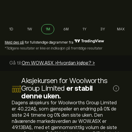
1D
1W
1M
6M
1Y
3Y
MAX
Meld deg på
for fullstendige diagrammer fra
*Tidligere resultater er ikke en indikasjon på fremtidige resultater
Gå til:
Om WOW.ASX >
Hvordan kjøpe? >
Aksjekursen for Woolworths
Group Limited
er stabil
i
denne uken.
Dagens aksjekurs for Woolworths Group Limited
er 40.22‎A$‎, som gjenspeiler en endring på ‎0‎% de
siste 24 timene og ‎0‎% den siste uken. Den
nåværende markedsverdien av WOW.ASX er
49.13B‎A$‎, med et gjennomsnittlig volum de siste