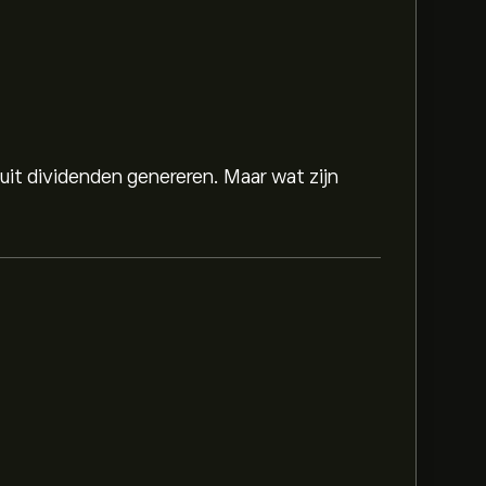
 uit dividenden genereren. Maar wat zijn
is 237.75‎€‎.
Meld je aan
bij eToro voor
doelen.