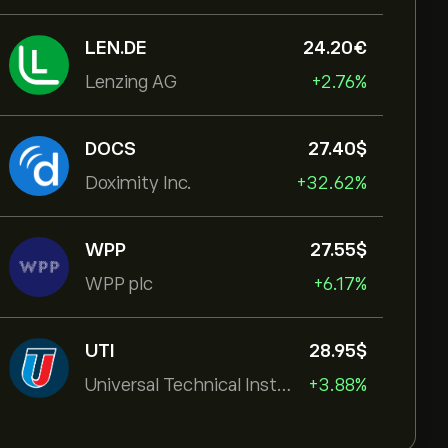
LEN.DE
24.20‎€‎
Lenzing AG
+2.76%
DOCS
27.40‎$‎
Doximity Inc.
+32.62%
WPP
27.55‎$‎
WPP plc
+6.17%
UTI
28.95‎$‎
Universal Technical Institut
+3.88%