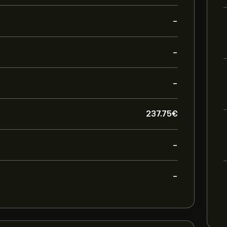
-
-
-
237.75‎€‎
-
-