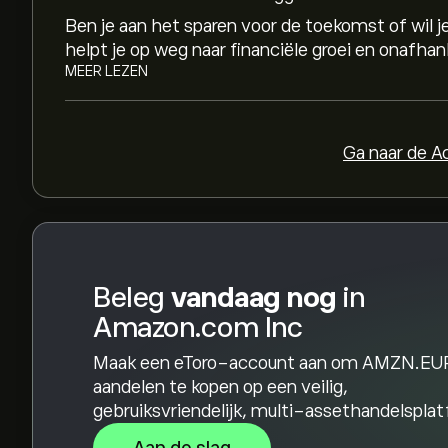
Analisten bieden voorspellingen voor Amazon.
Ben je aan het sparen voor de toekomst of wil
financiële rapporten en verwachte groei. Bekijk
helpt je op weg naar financiële groei en onafhank
toekomstige koersbewegingen.
MEER LEZEN
De marktkapitalisatie van Amazon.com Inc is (
beschikbaar)
Ga naar de 
Beleg
vandaag nog
in
Amazon.com Inc
Maak een eToro-account aan om AMZN.EU
aandelen te kopen op een veilig,
gebruiksvriendelijk, multi-assethandelspla