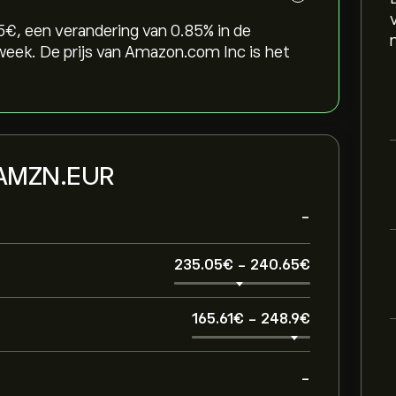
‎, een verandering van ‎0.85‎% in de
 week. De prijs van Amazon.com Inc is het
n AMZN.EUR
-
235.05‎€‎
-
240.65‎€‎
165.61‎€‎
-
248.9‎€‎
-