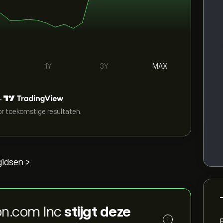
1Y
3Y
MAX
r
or toekomstige resultaten.
idsen >
on.com Inc
stijgt deze
i