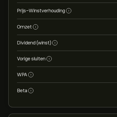
Prijs-Winstverhouding
i
Omzet
i
Dividend (winst)
i
Vorige sluiten
i
WPA
i
Beta
i