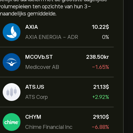
volumepieken ten opzichte van hun 3-
maandelijks gemiddelde.
AXIA
10.22‎$‎
AXIA ENERGIA - ADR
0%
MCOVb.ST
238.50‎kr‎
Medicover AB
-1.65%
ATS.US
21.13‎$‎
ATS Corp
+2.92%
CHYM
29.10‎$‎
Chime Financial Inc
-6.88%