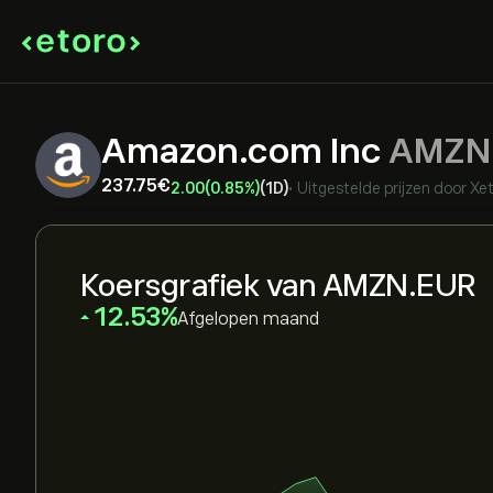
Amazon.com Inc
AMZN
237.75‎€‎
2.00
(0.85%)
(1D)
•
Uitgestelde prijzen door
Xet
Koersgrafiek van AMZN.EUR
‎12.53‎
Afgelopen maand