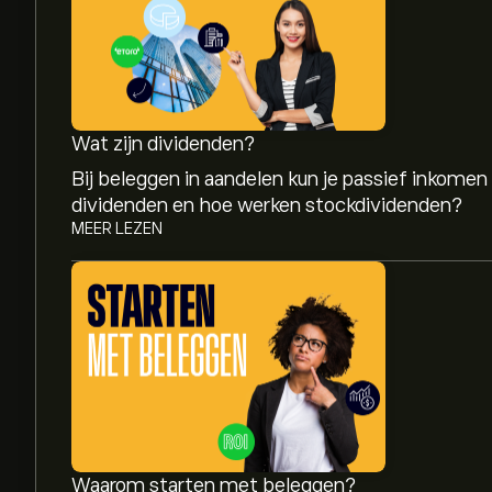
Wat zijn dividenden?
Bij beleggen in aandelen kun je passief inkomen
dividenden en hoe werken stockdividenden?
MEER LEZEN
De huidige koers van AMZN.EUR is 237.75‎€‎.
Het gemiddelde koersdoel voor Amazon.com Inc 
gedetailleerde analistenvoorspellingen en koers
Waarom starten met beleggen?