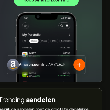
Koop Amazon.com Inc
Amazon.com Inc
AMZN.EUR
Trending
aandelen
Bekijk de aandelen met de grootste dagelijkse