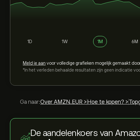
1D
1W
1M
6M
Meld je aan
voor volledige grafieken mogelijk gemaakt doo
*In het verleden behaalde resultaten zijn geen indicatie vo
Ga naar:
Over AMZN.EUR >
Hoe te kopen? >
Topg
De aandelenkoers van Amaz