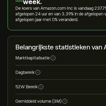
week.
De koers van Amazon.com Inc is vandaag 237.75‎€
afgelopen 24 uur en van ‎3.39‎% in de afgelopen
afgelopen jaar met ‎0‎% veranderd.
Belangrijkste statistieken va
Marktkapitalisatie
i
Dagbereik
i
52W Bereik
i
Gemiddeld volume (3M)
i