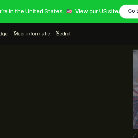
ou're in the United States.
View our US site.
Go 
Edge
Meer informatie
Bedrijf