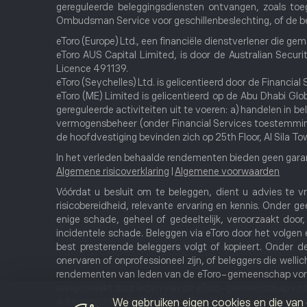
gereguleerde beleggingsdiensten ontvangen, zoals to
Ombudsman Service voor geschillenbeslechting, of de be
eToro (Europe) Ltd., een financiële dienstverlener die g
eToro AUS Capital Limited, is door de Australian Secur
Licence 491139.
eToro (Seychelles) Ltd. is gelicentieerd door de Financi
eToro (ME) Limited is gelicentieerd op de Abu Dhabi Gl
gereguleerde activiteiten uit te voeren: a) handelen in b
vermogensbeheer (onder Financial Services toestemmin
de hoofdvestiging bevinden zich op 25th Floor, Al Sila T
In het verleden behaalde rendementen bieden geen gara
Algemene risicoverklaring
|
Algemene voorwaarden
Vóórdat u besluit om te beleggen, dient u advies te v
risicobereidheid, relevante ervaring en kennis. Onder g
enige schade, geheel of gedeeltelijk, veroorzaakt door, 
incidentele schade. Beleggen via eToro door het volgen 
best presterende beleggers volgt of kopieert. Onder der
onervaren of onprofessioneel zijn, of beleggers die welli
rendementen van leden van de eToro-gemeenschap vormen
aangemaakt door leden van de eToro-gemeenschap en bev
Auteursrecht © 2006-2026 eToro: Uw netwerk voor socia
We gebruiken eigen cookies en die van 