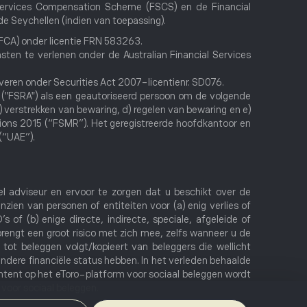
 Services Compensation Scheme (FSCS) en de Financial
e Seychellen (indien van toepassing).
 (FCA) onder licentie FRN 583263.
sten te verlenen onder de Australian Financial Services
everen onder Securities Act 2007-licentienr. SD076.
y ("FSRA") als een geautoriseerd persoon om de volgende
c) verstrekken van bewaring, d) regelen van bewaring en e)
ons 2015 (“FSMR”). Het geregistreerde hoofdkantoor en
(“UAE”).
el adviseur en ervoor te zorgen dat u beschikt over de
zien van personen of entiteiten voor (a) enig verlies of
s of (b) enige directe, indirecte, speciale, afgeleide of
brengt een groot risico met zich mee, zelfs wanneer u de
g tot beleggen volgt/kopieert van beleggers die wellicht
 andere financiële status hebben. In het verleden behaalde
tent op het eToro-platform voor sociaal beleggen wordt
oor sociaal beleggen.