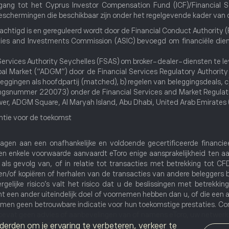
egang tot het Cyprus Investor Compensation Fund (ICF)/Financial
schermingen die beschikbaar zijn onder het regelgevende kader van d
emachtigd is en gereguleerd wordt door de Financial Conduct Authority
ities and Investments Commission (ASIC) bevoegd om financiële dien
al Services Authority Seychelles (FSAS) om broker-dealer-diensten te l
obal Market (“ADGM”) door de Financial Services Regulatory Authorit
eleggingen als hoofdpartij (matched), b) regelen van beleggingsdeals, 
gsnummer 220073) onder de Financial Services and Market Regulati
ower, ADGM Square, Al Maryah Island, Abu Dhabi, United Arab Emirates 
ntie voor de toekomst
ragen aan een onafhankelijke en voldoende gecertificeerde financie
een enkele voorwaarde aanvaardt eToro enige aansprakelijkheid ten aan
als gevolg van, of in relatie tot transacties met betrekking tot CFD'
en/of kopiëren of herhalen van de transacties van andere beleggers 
gelijke risico's valt het risico dat u de beslissingen met betrekkin
cht een ander uiteindelijk doel of voornemen hebben dan u, of die een
 geen betrouwbare indicatie voor hun toekomstige prestaties. Con
at geen advies of aanbevelingen van of namens eToro, uw netwerk v
al beleggen, alle rechten voorbehouden.
derden om je ervaring te verbeteren, verkeer te