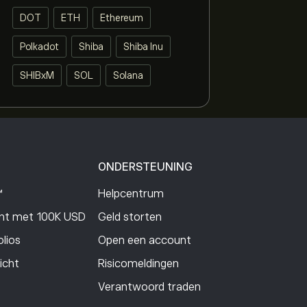
DOT
ETH
Ethereum
Polkadot
Shiba
Shiba Inu
SHIBxM
SOL
Solana
ONDERSTEUNING
™
Helpcentrum
t met 100K USD
Geld storten
lios
Open een account
icht
Risicomeldingen
Verantwoord traden