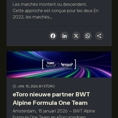
Les marchés montent ou descendent.
Cette approche est conçue pour les deux En
2022, les marchés...
Facebook
LinkedIn
X
What
Sha
JAN. 15, 2026
BY ETORO
eToro nieuwe partner BWT
Alpine Formula One Team
Amsterdam, 15 januari 2026 – BWT Alpine
Formula One Team en eToro kondigen