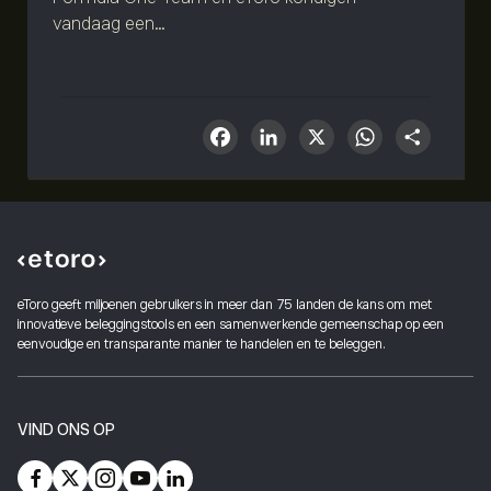
vandaag een...
Facebook
LinkedIn
X
What
Sha
eToro geeft miljoenen gebruikers in meer dan 75 landen de kans om met
innovatieve beleggingstools en een samenwerkende gemeenschap op een
eenvoudige en transparante manier te handelen en te beleggen.
VIND ONS OP