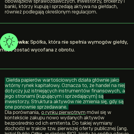
obowiązków sprawozdawczych. Inwestorzy, brokerzy i
banki, którzy kupują i sprzedają aktywa na giełdach,
również podlegają określonym regulacjom.
Wskazówka:
Spółka, która nie spełnia wymogów giełdy,
może zostać wycofana z obrotu.
Giełda papierów wartościowych działa głównie jako
wtórny rynek kapitałowy. Oznacza to, że handel na niej
dotyczy już istniejących instrumentów finansowych, a
jego stronami (kupującym i sprzedającym) są
inwestorzy. Struktura aktywów nie zmienia się, gdy są
one ponownie sprzedawane.
Dla porównania,
o rynku pierwotnym
mówi się w
kontekście zakupu nowo wydanych aktywów
bezpośrednio od ich emitenta. Do takiej wymiany
dochodzi w trakcie tzw. pierwszej oferty publicznej (ang.
Initial Public Offer
, w skrócie
IPO
), kiedy to spółka oferuje