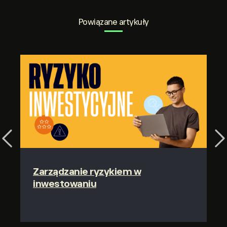
Powiązane artykuły
Previous
Ne
Zarządzanie ryzykiem w
inwestowaniu