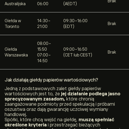
Brak
Australijska
06:00
(AEDT)
Giełda w
14:30-
09:30-16:00
Brak
Toronto
21:00
(EDT)
08:00-
Giełda
15:50
09:00-16:50
Brak
Warszawska
07:00-
(CET lub CEST)
14:50
Jak działają giełdy papierów wartościowych?
Jedną z podstawowych zalet giełdy papierów
wartościowych jest to, że
jej działanie podlega jasno
sprecyzowanym zasadom,
które chronią
zaangażowane podmioty przed spekulacją i próbami
oszustwa oraz dają gwarancję uczciwej wymiany
handlowej.
Spółki, które chcą wejść na giełdę,
muszą spełniać
określone kryteria
i przestrzegać bieżących