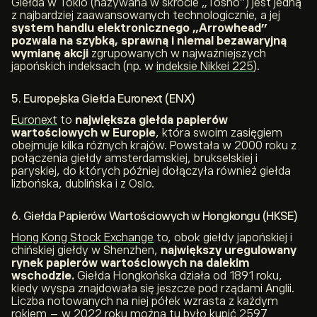
Giełda w Tokio (nazywana w skrócie „
Tosho
”) jest jedną
z najbardziej zaawansowanych technologicznie, a jej
system handlu elektronicznego „Arrowhead”
pozwala na szybką, sprawną i niemal bezawaryjną
wymianę akcji
zgrupowanych w najważniejszych
japońskich indeksach (np. w
indeksie Nikkei 225
).
5. Europejska Giełda Euronext (ENX)
Euronext
to
największa giełda papierów
wartościowych w Europie
, która swoim zasięgiem
obejmuje kilka różnych krajów. Powstała w 2000 roku z
połączenia giełdy amsterdamskiej, brukselskiej i
paryskiej, do których później dołączyła również giełda
lizbońska, dublińska i z Oslo.
6. Giełda Papierów Wartościowych w Hongkongu (HKSE)
Hong Kong Stock Exchange
to, obok giełdy japońskiej i
chińskiej giełdy w Shenzhen,
największy uregulowany
rynek papierów wartościowych na dalekim
wschodzie.
Giełda Hongkońska działa od 1891 roku,
kiedy wyspa znajdowała się jeszcze pod rządami Anglii.
Liczba notowanych na niej półek wzrasta z każdym
rokiem –
w 2022 roku można tu było kupić 2597