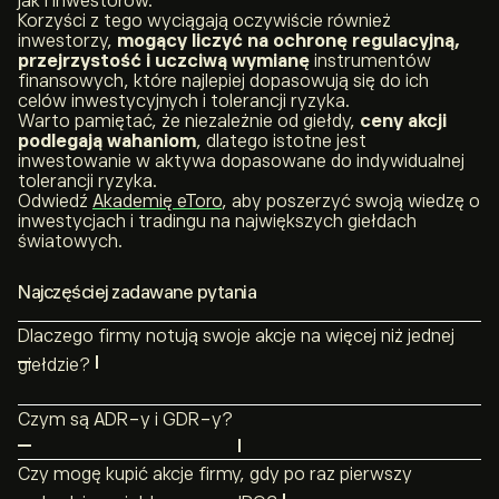
jak i inwestorów.
Korzyści z tego wyciągają oczywiście również
inwestorzy,
mogący liczyć na ochronę regulacyjną,
przejrzystość i uczciwą wymianę
instrumentów
finansowych, które najlepiej dopasowują się do ich
celów inwestycyjnych i tolerancji ryzyka.
Warto pamiętać, że niezależnie od giełdy,
ceny akcji
podlegają wahaniom
, dlatego istotne jest
inwestowanie w aktywa dopasowane do indywidualnej
tolerancji ryzyka.
Odwiedź
Akademię eToro
, aby poszerzyć swoją wiedzę o
inwestycjach i tradingu na największych giełdach
światowych.
Najczęściej zadawane pytania
Dlaczego firmy notują swoje akcje na więcej niż jednej
giełdzie?
Niektóre firmy, jak np. Carnival (
CCL
), rozważają opcje
Czym są ADR-y i GDR-y?
podwójnego notowania, jeśli przewidują potencjalnych
Amerykańskie Kwity Depozytowe (ADR) to akcje
nabywców swoich akcji w dwóch różnych regionach.
Czy mogę kupić akcje firmy, gdy po raz pierwszy
notowane na giełdzie w USA, które śledzą cenę akcji
Jeśli firma uważa, że inwestorzy w jednym kraju mogą