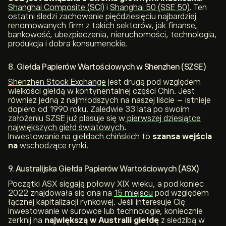
Shanghai Composite (SCI)
i
Shanghai 50 (SSE 50)
. Ten
ostatni śledzi zachowanie pięćdziesięciu najbardziej
renomowanych firm z takich sektorów, jak finanse,
bankowość, ubezpieczenia, nieruchomości, technologia,
produkcja i dobra konsumenckie.
8. Giełda Papierów Wartościowych w Shenzhen (SZSE)
Shenzhen Stock Exchange
jest drugą pod względem
wielkości giełdą w kontynentalnej części Chin. Jest
również jedną z najmłodszych na naszej liście – istnieje
dopiero od 1990 roku. Zaledwie 33 lata po swoim
założeniu SZSE już plasuje się w
pierwszej dziesiątce
największych giełd światowych
.
Inwestowanie na giełdach chińskich to
szansa wejścia
na
wschodzące rynki.
9. Australijska Giełda Papierów Wartościowych (ASX)
Początki ASX sięgają połowy XIX wieku, a pod koniec
2022 znajdowała się ona na
15 miejscu
pod względem
łącznej kapitalizacji rynkowej. Jeśli interesuje Cię
inwestowanie w surowce lub technologie, koniecznie
zerknij na
największą w Australii giełdę
z siedzibą w