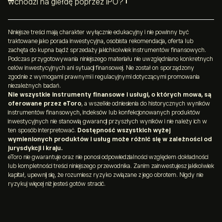
wchodzi na giełdę poprzez IPO?
notowanych na giełdzie zagranicznej. Na przykład akcje
nie być zainteresowani akcjami na giełdzie w innym kraju,
Inwestorzy mogą sporadycznie kupować akcje firmy,
Alibaba Group (
BABA
) są notowane głównie na giełdzie w
może zdecydować się na notowanie w obu miejscach.
gdy ta po raz pierwszy wchodzi na giełdę. Głównym
Niniejsze treści mają charakter wyłącznie edukacyjny i nie powinny być
Hongkongu, ale inwestorzy z USA mogą kupować akcje
traktowane jako porada inwestycyjna, osobista rekomendacja, oferta lub
celem firmy przeprowadzającej IPO jest zapewnienie, że
w wersji ADR, które są notowane w Stanach
zachęta do kupna bądź sprzedaży jakichkolwiek instrumentów finansowych.
wszystkie jej akcje zostaną kupione pierwszego dnia, co
Zjednoczonych. Globalne Kwity Depozytowe (GDR)
Podczas przygotowywania niniejszego materiału nie uwzględniano konkretnych
celów inwestycyjnych ani sytuacji finansowej. Nie został on sporządzony
może pomóc w stworzeniu pozytywnego nastawienia
oferują tę samą funkcjonalność, ale mogą być
zgodnie z wymogami prawnymi i regulacyjnymi dotyczącymi promowania
do akcji. Jeśli pula inwestorów indywidualnych jest zbyt
notowane na dowolnej giełdzie światowej, nie tylko w
niezależnych badań.
Nie wszystkie instrumenty finansowe i usługi, o których mowa, są
mała, aby to się stało, firma może przyznać dużym
USA.
oferowane przez eToro
, a wszelkie odniesienia do historycznych wyników
bankom inwestycyjnym wyłączne prawa do zakupu akcji
instrumentów finansowych, indeksów lub konfekcjonowanych produktów
inwestycyjnych nie stanowią gwarancji przyszłych wyników i nie należy ich w
IPO. Banki te gwarantują, że wszystkie akcje zostaną
ten sposób interpretować.
Dostępność wszystkich wyżej
kupione, a w zamian cena zazwyczaj jest ustalana z
wymienionych produktów i usług może różnić się w zależności od
dyskontem do “
wartości godziwej
“.
jurysdykcji i kraju.
eToro nie gwarantuje oraz nie ponosi odpowiedzialności względem dokładności
lub kompletności treści niniejszego przewodnika. Zanim zainwestujesz jakikolwiek
kapitał, upewnij się, że rozumiesz ryzyko związane z jego obrotem. Nigdy nie
ryzykuj więcej niż jesteś gotów stracić.