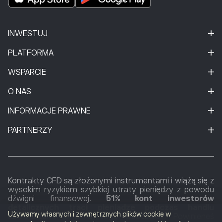
INWESTUJ
PLATFORMA
WSPARCIE
O NAS
INFORMACJE PRAWNE
PARTNERZY
Kontrakty CFD są złożonymi instrumentami i wiążą się z
wysokim ryzykiem szybkiej utraty pieniędzy z powodu
dźwigni finansowej.
51% kont inwestorów
detalicznych traci pieniądze podczas handlu
Używamy własnych i zewnętrznych plików cookie w
kontraktami CFD u tego dostawcy.
Powinieneś