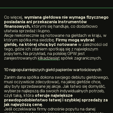
Co więcej,
wymiana giełdowa nie wymaga fizycznego
posiadania ani przekazania instrumentów
finansowych,
którymi się handluje, co dodatkowo
ułatwia sprzedaż i kupno.
Akcje niekoniecznie są notowane na giełdach w kraju, w
którym spółka ma siedzibę.
Firmy mogą wybrać
giełdę, na której chcą być notowane
w zależności od
tego, gdzie ich zdaniem spotkają się z największym
popytem
.
Na przykład, na polskiej GPW jest
zarejestrowanych
kilkadziesiąt
spółek zagranicznych.
10 najpopularniejszych giełd papierów wartościowych
Zanim dana spółka dokona swojego debiutu giełdowego,
musi oczywiście zdecydować, na jakiej giełdzie chce,
aby były sprzedawane jej akcje. Jak łatwo się domyślić,
wybierze najlepszą dla swoich indywidualnych potrzeb,
czyli taką, która
oferuje największe
prawdopodobieństwo łatwej i szybkiej sprzedaży za
jak najwyższą cenę
.
Jeśli oczekiwania firmy odnośnie popytu na danej