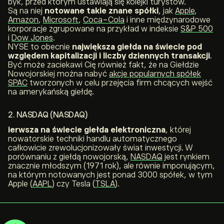
byk, przed którym ustawiają się kolejki turystów.
Są na niej
notowane takie znane spółki
, jak
Apple
,
Amazon
,
Microsoft
,
Coca-Cola
i inne międzynarodowe
korporacje zgrupowane na przykład w indeksie
S&P 500
i
Dow Jones
.
NYSE to obecnie
największa giełda na świecie pod
względem kapitalizacji
i liczby dziennych transakcji
.
Być może zaciekawi Cię również fakt, że na Giełdzie
Nowojorskiej można nabyć
akcje popularnych spółek
SPAC
tworzonych w celu przejęcia firm chcących wejść
na amerykańską giełdę.
2. NASDAQ (NASDAQ)
ierwsza na świecie giełda elektroniczna
, której
nowatorskie techniki handlu automatycznego
całkowicie zrewolucjonizowały świat inwestycji. W
porównaniu z giełdą nowojorską,
NASDAQ
jest rynkiem
znacznie młodszym (1971 rok), ale równie imponującym,
na którym notowanych jest ponad 3000 spółek, w tym
Apple (
AAPL
) czy Tesla (
TSLA
).