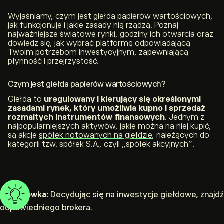
Wyjaśniamy, czym jest giełda papierów wartościowych,
jak funkcjonuje i jakie zasady nią rządzą. Poznaj
najważniejsze światowe rynki, godziny ich otwarcia oraz
dowiedz się, jak wybrać platformę odpowiadającą
Twoim potrzebom inwestycyjnym, zapewniającą
płynność i przejrzystość.
Czym jest giełda papierów wartościowych?
Giełda to
uregulowany i kierujący się określonymi
zasadami rynek, który umożliwia kupno i sprzedaż
rozmaitych
instrumentów finansowych
. Jednym z
najpopularniejszych aktywów, jakie można na niej kupić,
są akcje
spółek notowanych na giełdzie
, należących do
kategorii tzw. spółek S.A., czyli „spółek akcyjnych”.
Wskazówka:
Decydując się na inwestycje giełdowe, znajdź
odpowiedniego brokera.