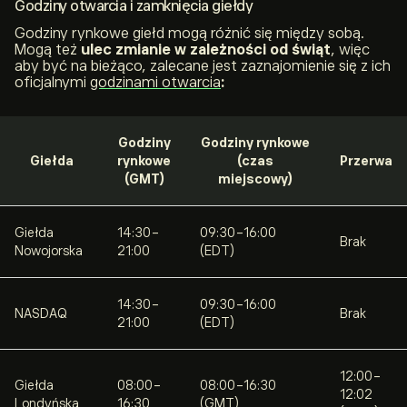
Godziny otwarcia i zamknięcia giełdy
Godziny rynkowe giełd mogą różnić się między sobą.
Mogą też
ulec zmianie w zależności od świąt
, więc
aby być na bieżąco, zalecane jest zaznajomienie się z ich
oficjalnymi
godzinami otwarcia
:
Godziny
Godziny rynkowe
Giełda
rynkowe
(czas
Przerwa
(GMT)
miejscowy)
Giełda
14:30-
09:30-16:00
Brak
Nowojorska
21:00
(EDT)
14:30-
09:30-16:00
NASDAQ
Brak
21:00
(EDT)
12:00-
Giełda
08:00-
08:00-16:30
12:02
Londyńska
16:30
(GMT)