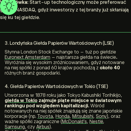
Wskazówka:
Start-up technologiczny może preferować
giełdę NASDAQ, gdyż inwestorzy z tej branży już skłaniają
się ku tej giełdzie.
3. Londyńska Giełda Papierów Wartościowych (LSE)
Słynna London Stock Exchange to – tuż po giełdzie
Euronext Amsterdam
– najstarsza giełda na świecie
.
Wyróżnia się wysokim zróżnicowaniem, gdyż notowane
na niej spółki z ponad 60 krajów pochodzą z
około 40
różnych branż gospodarki.
4. Giełda Papierów Wartościowych w Tokio (TSE)
Utworzona w 1878 roku jako
Tokyo Kabushiki Torihikijo
,
giełda w Tokio
zajmuje piąte miejsce w światowym
rankingu pod względem kapitalizacji.
Wśród
notowanych na niej spółek znajdują się znane japońskie
korporacje (np.
Toyota
,
Honda
,
Mitsubishi
,
Sony
), oraz
ważne spółki zagraniczne (
McDonald’s
,
Nestlé
,
Samsung
, czy
Airbus
).