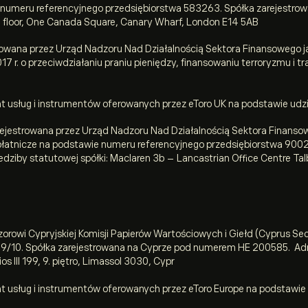
e numeru referencyjnego przedsiębiorstwa 583263. Spółka zarejestro
th floor, One Canada Square, Canary Wharf, London E14 5AB
strowana przez Urząd Nadzoru Nad Działalnością Sektora Finansowego 
 r. o przeciwdziałaniu praniu pieniędzy, finansowaniu terroryzmu i t
 usług i instrumentów oferowanych przez eToro UK na podstawie udzie
rejestrowana przez Urząd Nadzoru Nad Działalnością Sektora Finanso
 płatnicze na podstawie numeru referencyjnego przedsiębiorstwa
900
dziby statutowej spółki: Maclaren 3b – Lancastrian Office Centre Ta
zorowi Cypryjskiej Komisji Papierów Wartościowych i Giełd (Cyprus S
09/10. Spółka zarejestrowana na Cyprze pod numerem HE 200585. Adre
s III 199, 9. piętro, Limassol 3030, Cypr
 usług i instrumentów oferowanych przez eToro Europe na podstawie ud