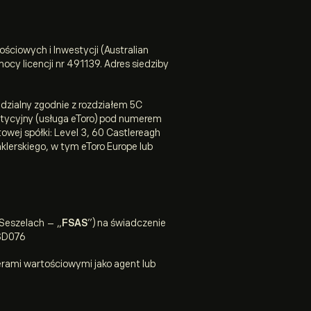
ościowych i Inwestycji (Australian
ocy licencji nr 491139. Adres siedziby
dzialny zgodnie z rozdziałem 5C
stycyjny (usługa eToro) pod numerem
owej spółki: Level 3, 60 Castlereagh
klerskiego, w tym eToro Europe lub
 Seszelach – „
FSAS
”) na świadczenie
 SD076
pierami wartościowymi jako agent lub