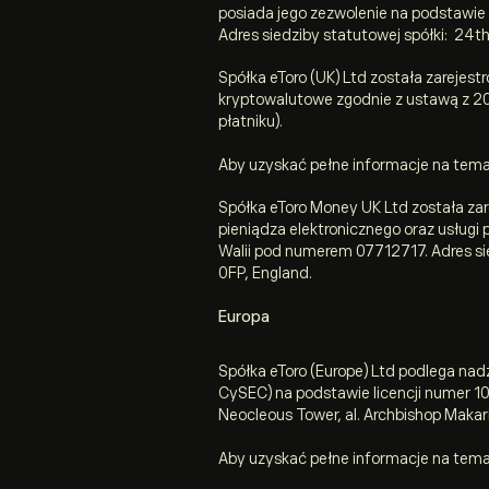
posiada jego zezwolenie na podstawi
Adres siedziby statutowej spółki: 24
Spółka eToro (UK) Ltd została zareje
kryptowalutowe zgodnie z ustawą z 2017
płatniku).
Aby uzyskać pełne informacje na temat
Spółka eToro Money UK Ltd została za
pieniądza elektronicznego oraz usługi
Walii pod numerem 07712717. Adres sie
0FP, England.
Europa
Spółka eToro (Europe) Ltd podlega nad
CySEC) na podstawie licencji numer 1
Neocleous Tower, al. Archbishop Makario
Aby uzyskać pełne informacje na temat