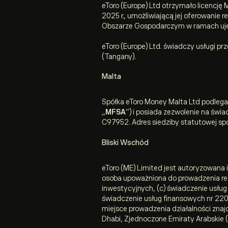
eToro (Europe) Ltd otrzymało licencję
2025 r., umożliwiającą jej oferowanie
Obszarze Gospodarczym w ramach uj
eToro (Europe) Ltd. świadczy usługi 
(Tangany).
Malta
Spółka eToro Money Malta Ltd podlega
„
MFSA
”) i posiada zezwolenie na świ
C97952. Adres siedziby statutowej sp
Bliski Wschód
eToro (ME) Limited jest autoryzowana 
osoba upoważniona do prowadzenia regul
inwestycyjnych, (c) świadczenie usług
świadczenie usług finansowych nr 2200
miejsce prowadzenia działalności znaj
Dhabi, Zjednoczone Emiraty Arabskie 