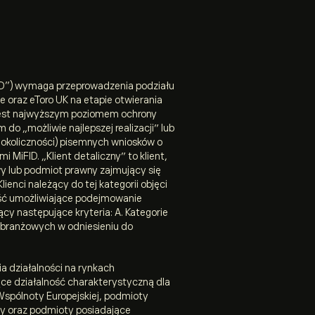
FID”) wymaga przeprowadzenia podziału
e oraz eToro UK na etapie otwierania
a jest najwyższym poziomem ochrony
o „możliwie najlepszej realizacji” lub
d okoliczności) pisemnych wniosków o
 MiFID. „Klient detaliczny” to klient,
y lub podmiot prawny zajmujący się
enci należący do tej kategorii objęci
ość umożliwiające podejmowanie
ący następujące kryteria: A. Kategorie
w branżowych w odniesieniu do
a działalności na rynkach
ce działalność charakterystyczną dla
pólnoty Europejskiej, podmioty
wy oraz podmioty posiadające