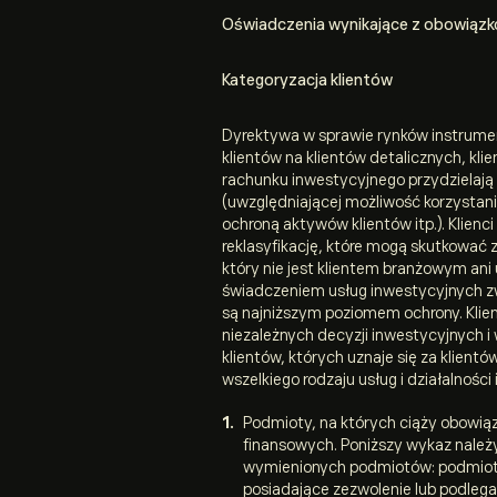
Oświadczenia wynikające z obowiązk
Kategoryzacja klientów
Dyrektywa w sprawie rynków instrumen
klientów na klientów detalicznych, kl
rachunku inwestycyjnego przydzielają 
(uwzględniającej możliwość korzystani
ochroną aktywów klientów itp.). Klienc
reklasyfikację, które mogą skutkować z
który nie jest klientem branżowym an
świadczeniem usług inwestycyjnych zwi
są najniższym poziomem ochrony. Klie
niezależnych decyzji inwestycyjnych i 
klientów, których uznaje się za klien
wszelkiego rodzaju usług i działalnośc
Podmioty, na których ciąży obowiąz
finansowych. Poniższy wykaz należ
wymienionych podmiotów: podmioty
posiadające zezwolenie lub podleg