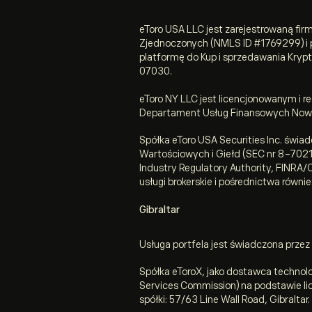
eToro USA LLC jest zarejestrowaną fi
Zjednoczonych (NMLS ID #1769299) i 
platformę do Kup i sprzedawania Krypto
07030.
eToro NY LLC jest licencjonowanym i 
Departament Usług Finansowych Now
Spółka eToro USA Securities Inc. świad
Wartościowych i Giełd (SEC nr 8-7021
Industry Regulatory Authority, FINRA
usługi brokerskie i pośrednictwa równi
Gibraltar
Usługa portfela jest świadczona przez 
Spółka eToroX, jako dostawca technolog
Services Commission) na podstawie lic
spółki: 57/63 Line Wall Road, Gibraltar.