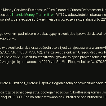
rmą Money Services Business (MSB) w Financial Crimes Enforcement N
posiada
licencje Money Transmitter
(MTL) w odpowiednich stanach. e
waluty. Jej siedziba i główne miejsce prowadzenia działalności to 221 
regulowanym podmiotem przekazującym pieniądze i prowadzi działalnoś
ego Jorku.
czy usługi brokerskie oraz pośrednictwa i jest zarejestrowana w amery
2/SEC CIK nr 0001753042), a także jest członkiem Urzędu Regulacji 
/CRD nr 298361). Siedziba statutowa i główne miejsce prowadzenia dz
eż znajduje się pod adresem 221 River St., 9th Floor, Hoboken NJ 07030
eToro X Limited („eToroX”), spółkę z ograniczoną odpowiedzialnością z
ii rozproszonego rejestru, podlega nadzorowi Gibraltarskiej Komisji Us
encji nr 1333B. Spółka zarejestrowana na Gibraltarze pod numerem 1