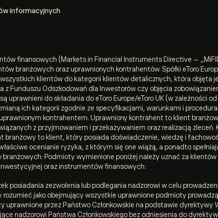
ów informacyjnych
tów finansowych (Markets in Financial Instruments Directive – „Mi
ientów branżowych oraz uprawnionych kontrahentów. Spółki eToro Europ
wszystkich klientów do kategorii klientów detalicznych, która objęt
a z Funduszu Odszkodowań dla Inwestorów czy objęcia zobowiązaniem d
i są uprawnieni do składania do eToro Europe/eToro UK (w zależności o
mianą ich kategorii zgodnie ze specyfikacjami, warunkami i procedurami
i uprawnionym kontrahentem. Uprawniony kontrahent to klient branżow
ązanych z przyjmowaniem i przekazywaniem oraz realizacją zleceń. Kli
nt branżowy to klient, który posiada doświadczenie, wiedzę i fachow
właściwe ocenianie ryzyka, z którym się one wiążą, a ponadto spełniaj
tów branżowych: Podmioty wymienione poniżej należy uznać za klientó
i inwestycyjnej oraz instrumentów finansowych:
ek posiadania zezwolenia lub podlegania nadzorowi w celu prowadzeni
y rozumieć jako obejmujący wszystkie uprawnione podmioty prowadzą
 uprawnione przez Państwo Członkowskie na podstawie dyrektywy Ws
ające nadzorowi Państwa Członkowskiego bez odniesienia do dyrekty