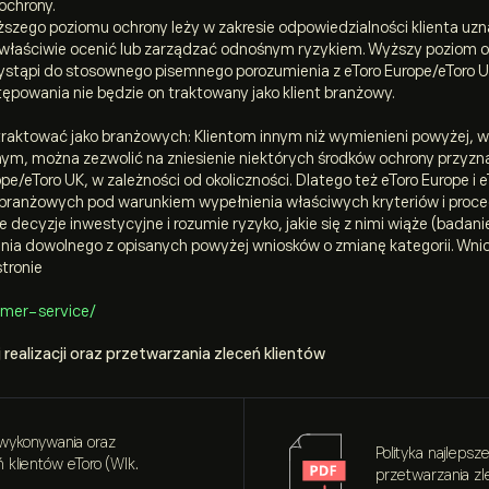
ochrony.
szego poziomu ochrony leży w zakresie odpowiedzialności klienta uzna
nie właściwie ocenić lub zarządzać odnośnym ryzykiem. Wyższy poziom oc
ystąpi do stosownego pisemnego porozumienia z eToro Europe/eToro U
powania nie będzie on traktowany jako klient branżowy.
 traktować jako branżowych: Klientom innym niż wymienieni powyżej, 
m, można zezwolić na zniesienie niektórych środków ochrony przyzn
ope/eToro UK, w zależności od okoliczności. Dlatego też eToro Europe i
branżowych pod warunkiem wypełnienia właściwych kryteriów i procedu
 decyzje inwestycyjne i rozumie ryzyko, jakie się z nimi wiąże (badan
ia dowolnego z opisanych powyżej wniosków o zmianę kategorii. Wnio
stronie
omer-service/
realizacji oraz przetwarzania zleceń klientów
 wykonywania oraz
Polityka najleps
 klientów eToro (Wlk.
przetwarzania zl