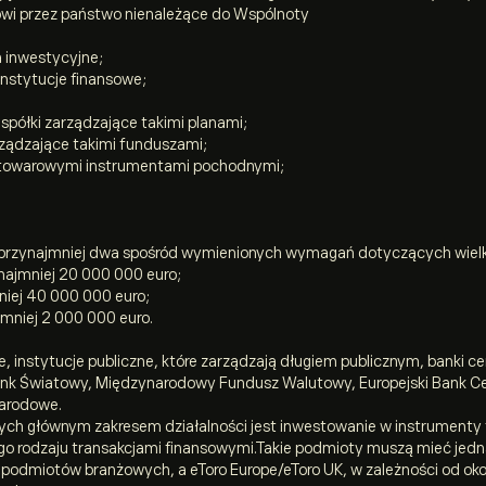
owi przez państwo nienależące do Wspólnoty
a inwestycyjne;
instytucje finansowe;
spółki zarządzające takimi planami;
rządzające takimi funduszami;
i towarowymi instrumentami pochodnymi;
 przynajmniej dwa spośród wymienionych wymagań dotyczących wielkoś
najmniej 20 000 000 euro;
niej 40 000 000 euro;
jmniej 2 000 000 euro.
e, instytucje publiczne, które zarządzają długiem publicznym, banki c
Bank Światowy, Międzynarodowy Fundusz Walutowy, Europejski Bank Cen
narodowe.
tórych głównym zakresem działalności jest inwestowanie w instrument
ego rodzaju transakcjami finansowymi.Takie podmioty muszą mieć jed
o podmiotów branżowych, a eToro Europe/eToro UK, w zależności od oko