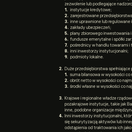
zezwolenie lub podlegające nadzor
instytucje kredytowe;
zarejestrowane przedsiębiorstw
inne uprawnione lub regulowane 
zakłady ubezpieczeń;
plany zbiorowego inwestowania i 
fundusze emerytalne i spółki za
pośrednicy w handlu towarami 
inni inwestorzy instytucjonalni;
podmioty lokalne.
Duże przedsiębiorstwa spełniające
suma bilansowa w wysokości co 
obrót netto w wysokości co najm
środki własne w wysokości co na
Krajowe i regionalne władze rządow
pozakrajowe instytucje, takie jak 
inne, podobne organizacje między
Inni inwestorzy instytucjonalni, k
się sekurytyzacją aktywów lub inn
odstąpienia od traktowania ich jak