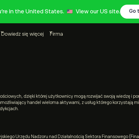
ou're in the United States.
View our US site.
Go 
Dowiedz się więcej
Firma
nościowych, dzięki której użytkownicy mogą rozwijać swoją wiedzę i 
umożliwiający handel wieloma aktywami, z usług którego korzystają m
sdykcjach.
yjskiego Urzędu Nadzoru nad Działalnością Sektora Finansowego (Fina