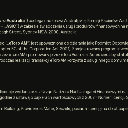
oro Australia
”) podlega nadzorowi Australijskiej Komisji Papierów Wart
 – „
ASIC
”) w zakresie świadczenia usług i produktów finansowych na m
ereagh Street, Sydney NSW 2000, Australia
ed („
eToro AM
”) jest upoważniona do działania jako Podmiot Odpowie
hapter 5C of the Corporation Act 2001) Zarejestrowany program inwe
ez eToro AM i promowany przez eToro Australia. Adres siedziby statut
odczas realizacji transakcji eToro AM korzysta z usług innego domu ma
da licencję wydaną przez Urząd Nadzoru Nad Usługami Finansowymi na
godnie z ustawą o papierach wartościowych z 2007 r. Numer licencji:
iram Building, Providence, Mahe, Seszele, posiada licencję na obrót pa