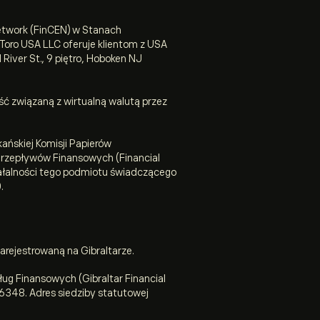
etwork (FinCEN) w Stanach
Toro USA LLC oferuje klientom z USA
River St., 9 piętro, Hoboken NJ
ć związaną z wirtualną walutą przez
kańskiej Komisji Papierów
Przepływów Finansowych (Financial
iałalności tego podmiotu świadczącego
.
arejestrowaną na Gibraltarze.
ług Finansowych (Gibraltar Financial
16348. Adres siedziby statutowej