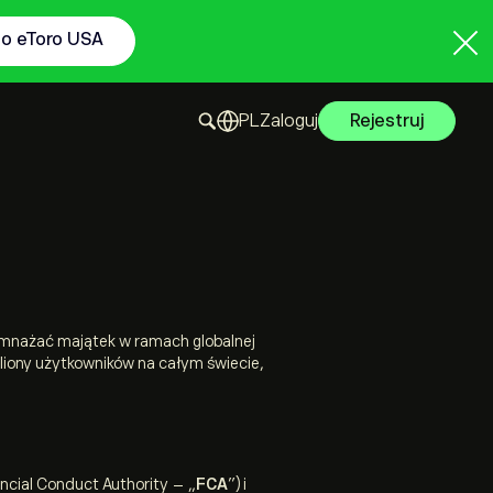
to eToro USA
Zaloguj
Rejestruj
pomnażać majątek w ramach globalnej
iliony użytkowników na całym świecie,
ncial Conduct Authority – „
FCA
”) i