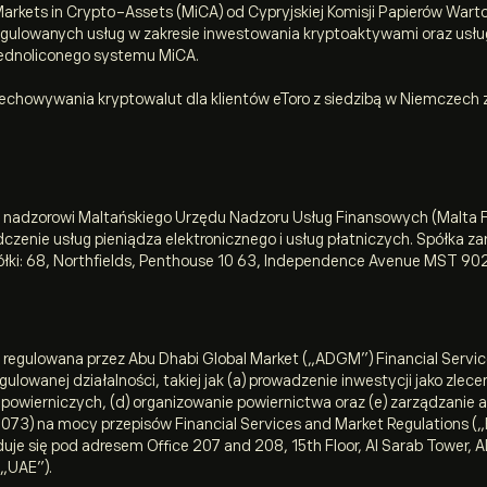
 Markets in Crypto-Assets (MiCA) od Cypryjskiej Komisji Papierów Wart
 regulowanych usług w zakresie inwestowania kryptoaktywami oraz usł
ednoliconego systemu MiCA.
przechowywania kryptowalut dla klientów eToro z siedzibą w Niemcze
 nadzorowi Maltańskiego Urzędu Nadzoru Usług Finansowych (Malta Fi
adczenie usług pieniądza elektronicznego i usług płatniczych. Spółka
ółki: 68, Northfields, Penthouse 10 63, Independence Avenue MST 90
i regulowana przez Abu Dhabi Global Market („ADGM”) Financial Servic
owanej działalności, takiej jak (a) prowadzenie inwestycji jako zlece
 powierniczych, (d) organizowanie powiernictwa oraz (e) zarządzanie
73) na mocy przepisów Financial Services and Market Regulations („FS
duje się pod adresem Office 207 and 208, 15th Floor, Al Sarab Tower,
(„UAE”).