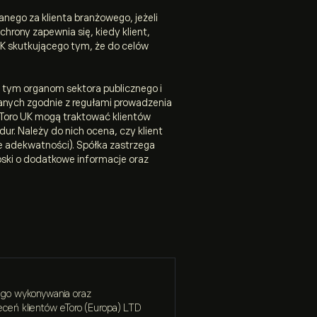
nego za klienta branżowego, jeżeli
hrony zapewnia się, kiedy klient,
K skutkującego tym, że do celów
w tym organom sektora publicznego i
anych zgodnie z regułami prowadzenia
 eToro UK mogą traktować klientów
r. Należy do nich ocena, czy klient
ie adekwatności). Spółka zastrzega
ski o dodatkowe informacje oraz
zego wykonywania oraz
eceń klientów eToro (Europa) LTD