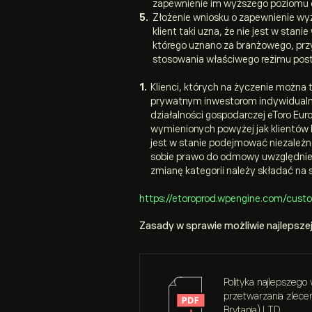
zapewnienie im wyższego poziomu 
Złożenie wniosku o zapewnienie wyż
klient taki uzna, że nie jest w sta
którego uznano za branżowego, prz
stosowania właściwego reżimu postę
Klienci, których na życzenie można
prywatnym inwestorom indywidualny
działalności gospodarczej eToro Eur
wymienionych powyżej jak klientów 
jest w stanie podejmować niezależne
sobie prawo do odmowy uwzględnien
zmianę kategorii należy składać na 
https://etoroprod.wpengine.com/cust
Zasady w sprawie możliwie najlepszej 
Polityka najlepszego
przetwarzania zleceń
Brytania) LTD