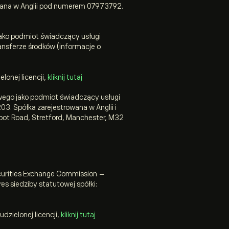
wana w Anglii pod numerem 07973792.
jako podmiot świadczący usługi
ransferze środków (informacje o
lonej licencji,
kliknij tutaj
wego jako podmiot świadczący usługi
203
. Spółka zarejestrowana w Anglii i
lbot Road, Stretford, Manchester, M32
ecurities Exchange Commission –
s siedziby statutowej spółki:
zielonej licencji,
kliknij tutaj