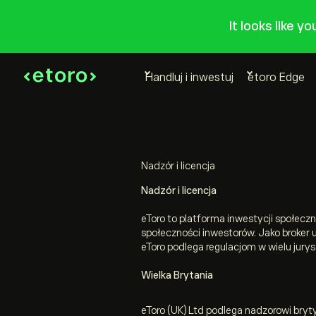
It looks like y
Handluj i inwestuj
etoro Edge
Nadzór i licencja
Nadzór i licencja
eToro to platforma inwestycji społecz
społeczności inwestorów. Jako broker 
eToro podlega regulacjom w wielu jury
Wielka Brytania
eToro (UK) Ltd podlega nadzorowi bryt