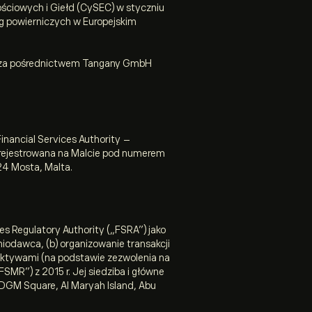
ościowych i Giełd (CySEC) w styczniu
ug powierniczych w Europejskim
ch za pośrednictwem Tangany GmbH
nancial Services Authority –
 zarejestrowana na Malcie pod numerem
24 Mosta, Malta.
es Regulatory Authority („FSRA”) jako
niodawca, (b) organizowanie transakcji
 aktywami (na podstawie zezwolenia na
MR”) z 2015 r. Jej siedziba i główne
 ADGM Square, Al Maryah Island, Abu