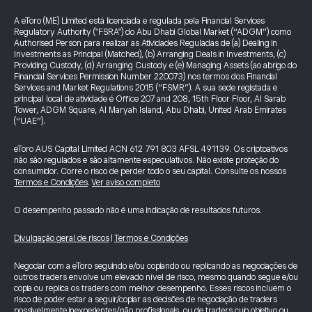
A eToro (ME) Limited está licenciada e regulada pela Financial Services
Regulatory Authority ("FSRA") do Abu Dhabi Global Market (“ADGM”) como
Authorised Person para realizar as Atividades Reguladas de (a) Dealing in
Investments as Principal (Matched), (b) Arranging Deals in Investments, (c)
Providing Custody, (d) Arranging Custody e (e) Managing Assets (ao abrigo do
Financial Services Permission Number 220073) nos termos dos Financial
Services and Market Regulations 2015 (“FSMR”). A sua sede registada e
principal local de atividade é Office 207 and 208, 15th Floor Floor, Al Sarab
Tower, ADGM Square, Al Maryah Island, Abu Dhabi, United Arab Emirates
(“UAE”).
eToro AUS Capital Limited ACN 612 791 803 AFSL 491139. Os criptoativos
não são regulados e são altamente especulativos. Não existe proteção do
consumidor. Corre o risco de perder todo o seu capital. Consulte os nossos
Termos e Condições
.
Ver aviso completo
O desempenho passado não é uma indicação de resultados futuros.
Divulgação geral de riscos
|
Termos e Condições
Negociar com a eToro seguindo e/ou copiando ou replicando as negociações de
outros traders envolve um elevado nível de risco, mesmo quando segue e/ou
copia ou replica os traders com melhor desempenho. Esses riscos incluem o
risco de poder estar a seguir/copiar as decisões de negociação de traders
possivelmente inexperientes/não profissionais, ou de traders cujo objetivo ou