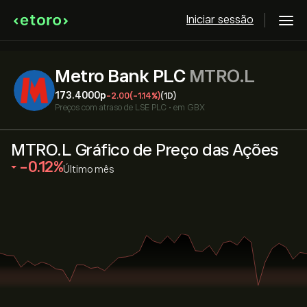
Iniciar sessão
Metro Bank PLC
MTRO.L
173.4000‎p‎
-2.00
(-1.14%)
(1D)
Preços com atraso de
LSE PLC
•
em GBX
MTRO.L Gráfico de Preço das Ações
‎-0.12‎
Último mês