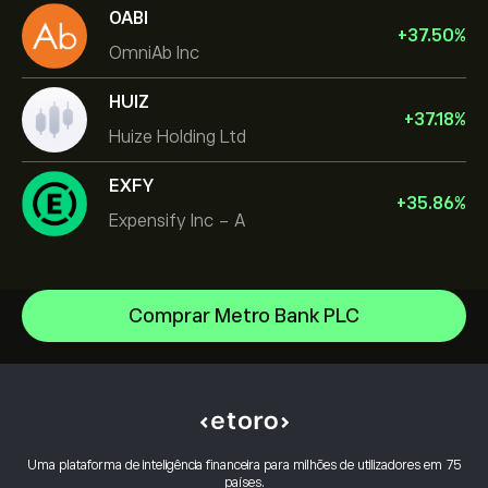
OABI
+
37.50
%
OmniAb Inc
HUIZ
+
37.18
%
Huize Holding Ltd
EXFY
+
35.86
%
Expensify Inc - A
Comprar Metro Bank PLC
Celestica Inc
Apple
Centro de ajuda
Alphabet
Como depositar
Como funciona o CopyTrading
Meta Platforms Inc
Como efetuar levantamentos
Negociação Responsável
Microsoft
Porquê escolher o eToro
Abrir conta
Uma plataforma de inteligência financeira para milhões de utilizadores em 75
O que é a Alavancagem & Margem
Amazon.com Inc
países.