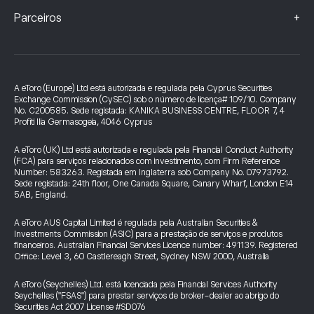
+
Parceiros
A eToro (Europe) Ltd está autorizada e regulada pela Cyprus Securities
Exchange Commission (CySEC) sob o número de licença# 109/10. Company
No. C200585. Sede registada: KANIKA BUSINESS CENTRE, FLOOR 7, 4
Profiti Ilia Germasogeia, 4046 Cyprus
A eToro (UK) Ltd está autorizada e regulada pela Financial Conduct Authority
(FCA) para serviços relacionados com investimento, com Firm Reference
Number: 583263. Registada em Inglaterra sob Company No. 07973792.
Sede registada: 24th floor, One Canada Square, Canary Wharf, London E14
5AB, England.
A eToro AUS Capital Limited é regulada pela Australian Securities &
Investments Commission (ASIC) para a prestação de serviços e produtos
financeiros. Australian Financial Services Licence number: 491139. Registered
Office: Level 3, 60 Castlereagh Street, Sydney NSW 2000, Australia
A eToro (Seychelles) Ltd. está licenciada pela Financial Services Authority
Seychelles ("FSAS") para prestar serviços de broker-dealer ao abrigo do
Securities Act 2007 License #SD076