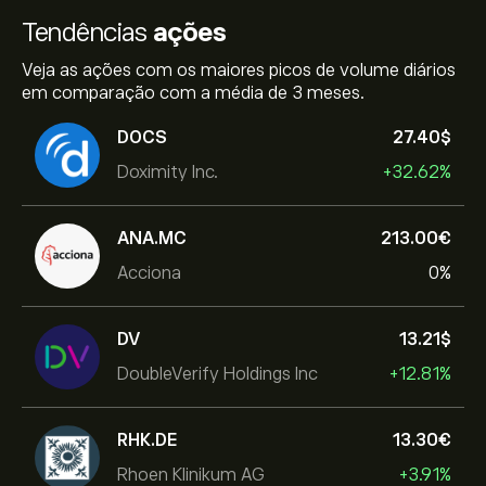
Tendências
ações
Veja as ações com os maiores picos de volume diários
em comparação com a média de 3 meses.
DOCS
27.40‎$‎
Doximity Inc.
+32.62%
ANA.MC
213.00‎€‎
Acciona
0%
DV
13.21‎$‎
DoubleVerify Holdings Inc
+12.81%
RHK.DE
13.30‎€‎
Rhoen Klinikum AG
+3.91%