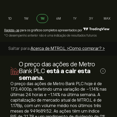
1D
1W
1M
6M
1Y
3Y
MAX
Registe-se
para os gráficos completos apresentados por
*O desempenho anterior não é uma indicação de resultados futuros
Saltar para:
Acerca de MTRO.L >
Como comprar? >
O preço das ações de Metro
Bank PLC
está a cair esta
i
semana.
O preço das ações de Metro Bank PLC hoje é de
173.4000‎p‎, refletindo uma variação de ‎-1.14‎% nas
últimas 24 horas e ‎-1.14‎% na última semana. A
capitalização de mercado atual de MTRO.L é de
1.17B‎p‎, com um volume médio nos últimos três
meses de 949689.52. As ações têm um índice
P/E de 21.78 e um rendimento de dividendo de 0%.