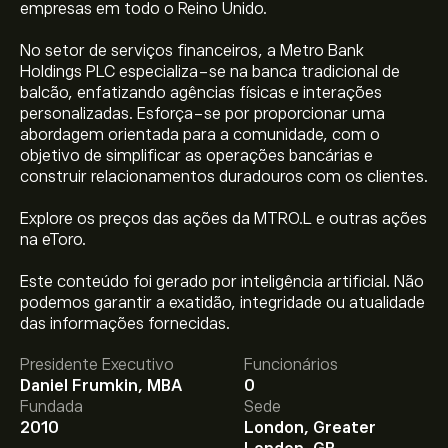
empresas em todo o Reino Unido.
No setor de serviços financeiros, a Metro Bank
Holdings PLC especializa-se na banca tradicional de
balcão, enfatizando agências físicas e interações
personalizadas. Esforça-se por proporcionar uma
abordagem orientada para a comunidade, com o
objetivo de simplificar as operações bancárias e
construir relacionamentos duradouros com os clientes.
Explore os preços das ações da MTRO.L e outras ações
na eToro.
Este conteúdo foi gerado por inteligência artificial. Não
O preço atual da MTRO.L é 173.4000‎p‎.
podemos garantir a exatidão, integridade ou atualidade
das informações fornecidas.
Presidente Executivo
Funcionários
O preço médio alvo para Metro Bank PLC é 173.4000‎p‎.
Daniel Frumkin, MBA
0
Adira já
na eToro para previsões detalhadas de analistas
Fundada
Sede
e metas de preço.
2010
London, Greater