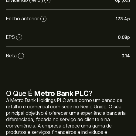
Dividendo (rend.)
0‎p‎ (0%)
i
Fecho anterior
173.4‎p‎
i
EPS
0.08‎p‎
i
Beta
0.14
i
O Que É
Metro Bank PLC
?
A Metro Bank Holdings PLC atua como um banco de
retalho e comercial com sede no Reino Unido. O seu
principal objetivo é oferecer uma experiência bancária
diferenciada, focada no serviço ao cliente e na
conveniência. A empresa oferece uma gama de
produtos e serviços financeiros a indivíduos e