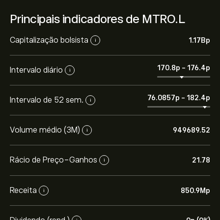
Principais indicadores de MTRO.L
Capitalização bolsista
1.17B‎p‎
i
170.8‎p‎
-
176.4‎p‎
Intervalo diário
i
76.0857‎p‎
-
182.4‎p‎
Intervalo de 52 sem.
i
Volume médio (3M)
949689.52
i
Rácio de Preço-Ganhos
21.78
i
Receita
850.9M‎p‎
i