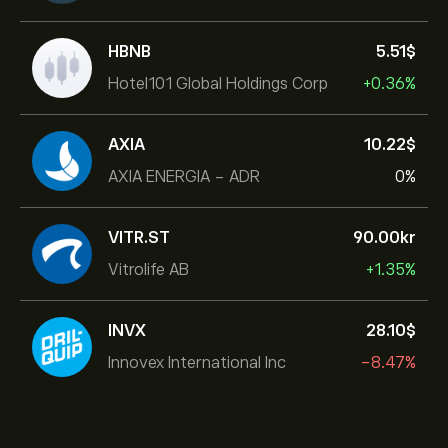
HBNB
5.51‎$‎
Hotel101 Global Holdings Corp
+0.36%
AXIA
10.22‎$‎
AXIA ENERGIA - ADR
0%
VITR.ST
90.00‎kr‎
Vitrolife AB
+1.35%
INVX
28.10‎$‎
Innovex International Inc
-8.47%