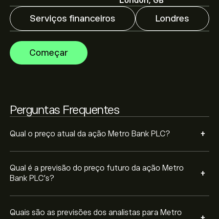
London, GB
Os analistas oferecem previsões para Metro Bank PLC
Serviços financeiros
Londres
com base em tendências de mercado, relatórios
financeiros e projeções de crescimento. Descubra a
previsão mais recente para os movimentos futuros
A capitalização bolsista de Metro Bank PLC é 1.17B‎p‎
Começar
dos preços.
Com base nas recomendações de 1 analistas sobre
MTRO.L nos últimos 3 meses, o consenso geral é
Perguntas Frequentes
Compra moderada.
+
Qual o preço atual da ação Metro Bank PLC?
Qual é a previsão do preço futuro da ação Metro
+
Bank PLC’s?
Quais são as previsões dos analistas para Metro
+