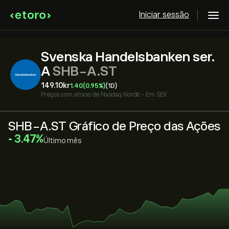
Iniciar sessão
Svenska Handelsbanken ser.
A
SHB-A.ST
149.10‎kr‎
1.40
(0.95%)
(1D)
Preços com atraso de
Nasdaq Nordic
•
Em SEK
SHB-A.ST Gráfico de Preço das Ações
‎3.47‎
Último mês