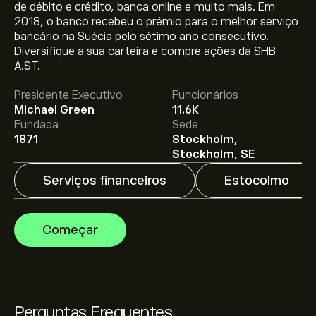
de débito e crédito, banca online e muito mais. Em
2018, o banco recebeu o prémio para o melhor serviço
bancário na Suécia pelo sétimo ano consecutivo.
Diversifique a sua carteira e compre ações da SHB
O preço atual da SHB-A.ST é 149.10‎kr‎.
A.ST.
Presidente Executivo
Funcionários
Michael Green
11.6K
O preço médio alvo para Svenska Handelsbanken ser. A
Fundada
Sede
é 149.10‎kr‎.
Adira já
na eToro para previsões detalhadas
1871
Stockholm,
de analistas e metas de preço.
Stockholm, SE
Serviços financeiros
Estocolmo
Os analistas oferecem previsões para Svenska
Handelsbanken ser. A com base em tendências de
mercado, relatórios financeiros e projeções de
Começar
crescimento. Descubra a previsão mais recente para os
movimentos futuros dos preços.
A capitalização bolsista de Svenska Handelsbanken ser.
A é 292.45B‎kr‎
Perguntas Frequentes