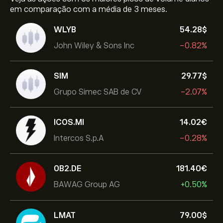
em comparação com a média de 3 meses.
WLYB
54.28‎$‎
John Wiley & Sons Inc
-0.82%
SIM
29.77‎$‎
Grupo Simec SAB de CV
-2.07%
ICOS.MI
14.02‎€‎
Intercos S.p.A
-0.28%
0B2.DE
181.40‎€‎
BAWAG Group AG
+0.50%
LMAT
79.00‎$‎