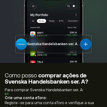
Svenska Handelsbanken ser. A
SHB-A.ST
Como posso
comprar ações de
Svenska Handelsbanken ser. A?
Para comprar Svenska Handelsbanken ser. A:
01
Crie uma conta eToro:
Registe-se para uma conta eToro e verifique a sua