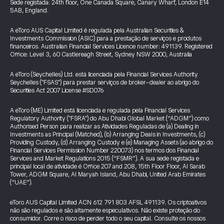
Sede registada: 24th floor, One Canada Square, Canary Wharf, London E14
5AB, England.
A eToro AUS Capital Limited é regulada pela Australian Securities &
Investments Commission (ASIC) para a prestação de serviços e produtos
financeiros. Australian Financial Services Licence number: 491139. Registered
Office: Level 3, 60 Castlereagh Street, Sydney NSW 2000, Australia
A eToro (Seychelles) Ltd. está licenciada pela Financial Services Authority
Seychelles ("FSAS") para prestar serviços de broker-dealer ao abrigo do
Securities Act 2007 License #SD076
A eToro (ME) Limited está licenciada e regulada pela Financial Services
Regulatory Authority ("FSRA") do Abu Dhabi Global Market (“ADGM”) como
Authorised Person para realizar as Atividades Reguladas de (a) Dealing in
Investments as Principal (Matched), (b) Arranging Deals in Investments, (c)
Providing Custody, (d) Arranging Custody e (e) Managing Assets (ao abrigo do
Financial Services Permission Number 220073) nos termos dos Financial
Services and Market Regulations 2015 (“FSMR”). A sua sede registada e
principal local de atividade é Office 207 and 208, 15th Floor Floor, Al Sarab
Tower, ADGM Square, Al Maryah Island, Abu Dhabi, United Arab Emirates
(“UAE”).
eToro AUS Capital Limited ACN 612 791 803 AFSL 491139. Os criptoativos
não são regulados e são altamente especulativos. Não existe proteção do
consumidor. Corre o risco de perder todo o seu capital. Consulte os nossos