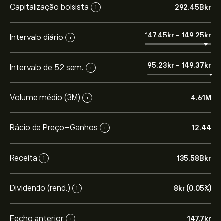
Capitalização bolsista
292.45B‎kr‎
i
147.45‎kr‎
-
149.25‎kr‎
Intervalo diário
i
95.23‎kr‎
-
149.37‎kr‎
Intervalo de 52 sem.
i
Volume médio (3M)
4.61M
i
Rácio de Preço-Ganhos
12.44
i
Receita
135.58B‎kr‎
i
Dividendo (rend.)
8‎kr‎ (0.05%)
i
Fecho anterior
147.7‎kr‎
i