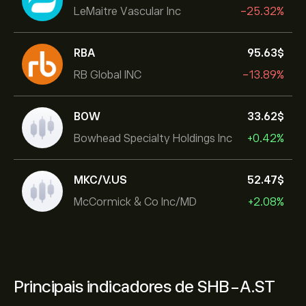
LeMaitre Vascular Inc
-25.32%
RBA
95.63‎$‎
RB Global INC
-13.89%
BOW
33.62‎$‎
Bowhead Specialty Holdings Inc
+0.42%
MKC/V.US
52.47‎$‎
McCormick & Co Inc/MD
+2.08%
Principais indicadores de SHB-A.ST