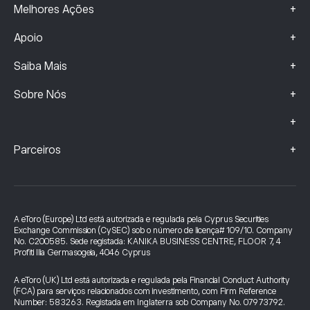
+
Melhores Ações
+
Apoio
+
Saiba Mais
+
Sobre Nós
+
+
Parceiros
A eToro (Europe) Ltd está autorizada e regulada pela Cyprus Securities
Exchange Commission (CySEC) sob o número de licença# 109/10. Company
No. C200585. Sede registada: KANIKA BUSINESS CENTRE, FLOOR 7, 4
Profiti Ilia Germasogeia, 4046 Cyprus
A eToro (UK) Ltd está autorizada e regulada pela Financial Conduct Authority
(FCA) para serviços relacionados com investimento, com Firm Reference
Number: 583263. Registada em Inglaterra sob Company No. 07973792.