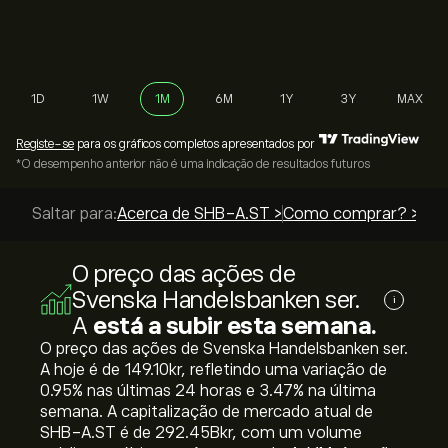
1D
1W
1M
6M
1Y
3Y
MAX
Registe-se
para os gráficos completos apresentados por
*O desempenho anterior não é uma indicação de resultados futuros
Saltar para:
Acerca de SHB-A.ST >
Como comprar? >
O preço das ações de
Svenska Handelsbanken ser.
i
A
está a subir esta semana.
O preço das ações de Svenska Handelsbanken ser.
A hoje é de 149.10‎kr‎, refletindo uma variação de
‎0.95‎% nas últimas 24 horas e ‎3.47‎% na última
semana. A capitalização de mercado atual de
SHB-A.ST é de 292.45B‎kr‎, com um volume