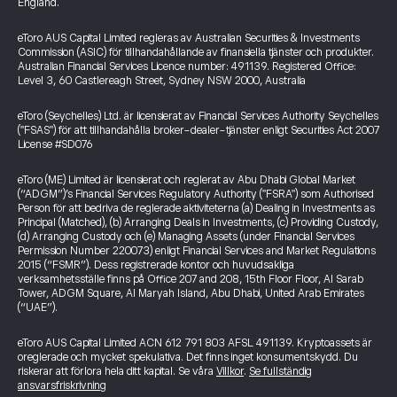
England.
eToro AUS Capital Limited regleras av Australian Securities & Investments
Commission (ASIC) för tillhandahållande av finansiella tjänster och produkter.
Australian Financial Services Licence number: 491139. Registered Office:
Level 3, 60 Castlereagh Street, Sydney NSW 2000, Australia
eToro (Seychelles) Ltd. är licensierat av Financial Services Authority Seychelles
("FSAS") för att tillhandahålla broker-dealer-tjänster enligt Securities Act 2007
License #SD076
eToro (ME) Limited är licensierat och reglerat av Abu Dhabi Global Market
(“ADGM”)’s Financial Services Regulatory Authority ("FSRA") som Authorised
Person för att bedriva de reglerade aktiviteterna (a) Dealing in Investments as
Principal (Matched), (b) Arranging Deals in Investments, (c) Providing Custody,
(d) Arranging Custody och (e) Managing Assets (under Financial Services
Permission Number 220073) enligt Financial Services and Market Regulations
2015 (“FSMR”). Dess registrerade kontor och huvudsakliga
verksamhetsställe finns på Office 207 and 208, 15th Floor Floor, Al Sarab
Tower, ADGM Square, Al Maryah Island, Abu Dhabi, United Arab Emirates
(“UAE”).
eToro AUS Capital Limited ACN 612 791 803 AFSL 491139. Kryptoassets är
oreglerade och mycket spekulativa. Det finns inget konsumentskydd. Du
riskerar att förlora hela ditt kapital. Se våra
Villkor
.
Se fullständig
ansvarsfriskrivning