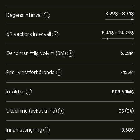
8.29‎$‎
-
8.71‎$‎
Dagens intervall
i
5.41‎$‎
-
24.29‎$‎
52 veckors intervall
i
Genomsnittlig volym (3M)
6.03M
i
Pris-vinstförhållande
-12.61
i
Intäkter
808.63M‎$‎
i
Utdelning (avkastning)
0‎$‎ (0%)
i
Innan stängning
8.68‎$‎
i