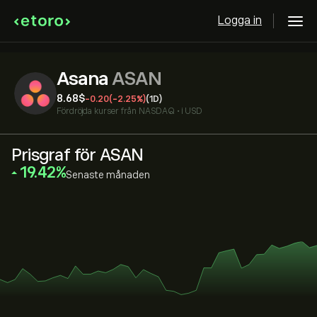
Logga in
Asana
ASAN
8.68‎$‎
-0.20
(-2.25%)
(1D)
Fördröjda kurser från
NASDAQ
•
i USD
Prisgraf för ASAN
‎19.42‎
Senaste månaden