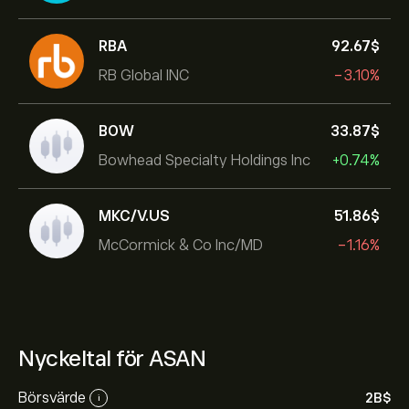
RBA
92.67‎$‎
RB Global INC
-3.10%
BOW
33.87‎$‎
Bowhead Specialty Holdings Inc
+0.74%
MKC/V.US
51.86‎$‎
McCormick & Co Inc/MD
-1.16%
Nyckeltal för ASAN
Börsvärde
2B‎$‎
i