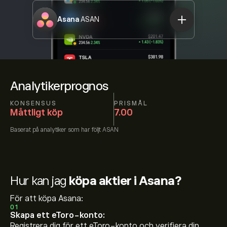
Asana
ASAN
Analytikerprognos
KONSENSUS
PRISMÅL
Måttligt köp
7.00
Baserat på
analytiker som har följt
ASAN
Hur kan jag
köpa aktier i Asana?
För att köpa Asana:
01
Skapa ett eToro-konto:
Registrera dig för ett eToro-konto och verifiera din