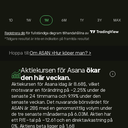
1D
1W
1M
6M
1Y
3Y
MAX
Registrera dig
för fullständiga diagram tillhandahållna av
*Tidigare resultat är inte en indikation på framtida resultat
Hoppa till:
Om ASAN >
Hur köper man? >
Aktiekursen för Asana
ökar
i
den här veckan.
Aktiekursen för Asana idag är 8.68‎$‎, vilket
motsvarar en förändring på ‎-2.25‎% under de
senaste 24 timmarna och ‎9.19‎% under den
senaste veckan. Det nuvarande börsvärdet för
ASAN är 2B‎$‎ med en genomsnittlig volym under
de tre senaste månaderna på 6.03M. Aktien har
ett P/E-tal på -12.61 och en direktavkastning på
0%. Aktiens beta ligger på 1.68