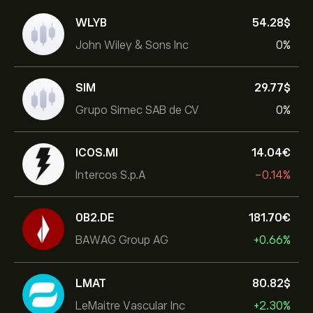
WLYB
54.28‎$‎
John Wiley & Sons Inc
0%
SIM
29.77‎$‎
Grupo Simec SAB de CV
0%
ICOS.MI
14.04‎€‎
Intercos S.p.A
-0.14%
0B2.DE
181.70‎€‎
BAWAG Group AG
+0.66%
LMAT
80.82‎$‎
LeMaitre Vascular Inc
+2.30%