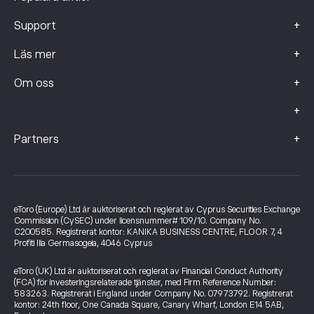
+
Support
+
Läs mer
+
Om oss
+
+
Partners
eToro (Europe) Ltd är auktoriserat och reglerat av Cyprus Securities Exchange
Commission (CySEC) under licensnummer# 109/10. Company No.
C200585. Registrerat kontor: KANIKA BUSINESS CENTRE, FLOOR 7, 4
Profiti Ilia Germasogeia, 4046 Cyprus
eToro (UK) Ltd är auktoriserat och reglerat av Financial Conduct Authority
(FCA) för investeringsrelaterade tjänster, med Firm Reference Number:
583263. Registrerat i England under Company No. 07973792. Registrerat
kontor: 24th floor, One Canada Square, Canary Wharf, London E14 5AB,