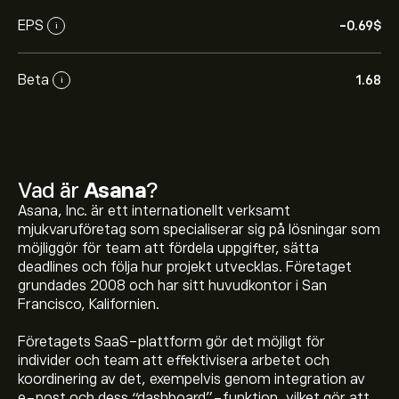
EPS
-0.69‎$‎
i
Beta
1.68
i
Vad är
Asana
?
Asana, Inc. är ett internationellt verksamt
mjukvaruföretag som specialiserar sig på lösningar som
möjliggör för team att fördela uppgifter, sätta
deadlines och följa hur projekt utvecklas. Företaget
grundades 2008 och har sitt huvudkontor i San
Francisco, Kalifornien.
Företagets SaaS-plattform gör det möjligt för
individer och team att effektivisera arbetet och
koordinering av det, exempelvis genom integration av
e-post och dess “dashboard”-funktion, vilket gör att