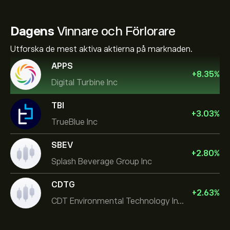
Dagens
Vinnare och Förlorare
Utforska de mest aktiva aktierna på marknaden.
APPS
+
8.35
%
Digital Turbine Inc
TBI
+
3.03
%
TrueBlue Inc
SBEV
+
2.80
%
Splash Beverage Group Inc
CDTG
+
2.63
%
CDT Environmental Technology Investment Holdings L