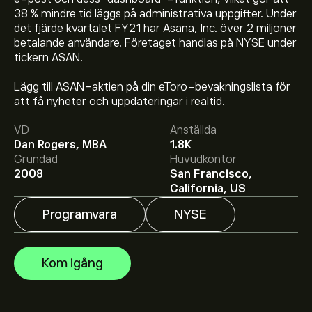
38 % mindre tid läggs på administrativa uppgifter. Under
det fjärde kvartalet FY21 har Asana, Inc. över 2 miljoner
betalande användare. Företaget handlas på NYSE under
tickern ASAN.
Aktiekursen live för ASAN är 8.68‎$‎.
Lägg till ASAN-aktien på din eToro-bevakningslista för
att få nyheter och uppdateringar i realtid.
VD
Anställda
Det genomsnittliga kursmålet för Asana är 8.68‎$‎.
Dan Rogers, MBA
1.8K
Registrera dig
hos eToro för att få detaljerade
Grundad
Huvudkontor
prisprognoser och kursmål från framstående
2008
San Francisco,
aktieanalytiker.
Aktieanalytiker erbjuder prisprognoser för Asana
California, US
baserat på marknadstrender, finansiella rapporter och
förväntad tillväxt. Se den senaste prognosen för
Programvara
NYSE
framtida prisrörelser.
Börsvärdet för Asana är 2B‎$‎
Kom igång
Baserat på rekommendationer från 2 analytiker för
ASAN de senaste 3 månaderna är den övergripande
bedömningen Måttligt köp