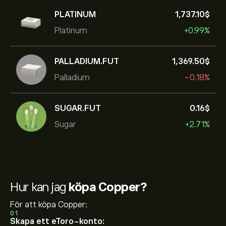
PLATINUM
1,737.10‎$‎
Platinum
+0.99%
PALLADIUM.FUT
1,369.50‎$‎
Palladium
-0.18%
SUGAR.FUT
0.16‎$‎
Sugar
+2.71%
Hur kan jag
köpa Copper?
För att köpa Copper:
01
Skapa ett eToro-konto: