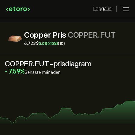
Logga in
Copper Pris
COPPER.FUT
6.723‎$‎
0.01
(0.10%)
(1D)
COPPER.FUT-prisdiagram
‎7.59‎
Senaste månaden