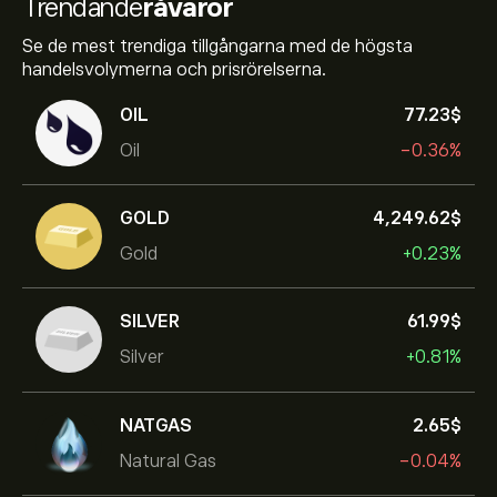
Trendande
råvaror
Se de mest trendiga tillgångarna med de högsta
handelsvolymerna och prisrörelserna.
OIL
77.23‎$‎
Oil
-0.36%
GOLD
4,249.62‎$‎
Gold
+0.23%
SILVER
61.99‎$‎
Silver
+0.81%
NATGAS
2.65‎$‎
Natural Gas
-0.04%