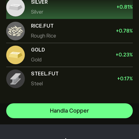
SILVER
+
0.81
%
Silver
RICE.FUT
+
0.78
%
Rough Rice
GOLD
+
0.23
%
Gold
STEEL.FUT
+
0.17
%
Steel
Gold
Handla Copper
Oil
Hjälpcenter
Silver
Hur du gör en insättning
Hur CopyTrading fungerar
Copper