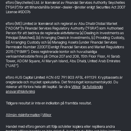
eToro (Seychelles) Ltd. är licensierat av Financial Services Authority Seychelles
("FSAS") för att tillhandahålla broker-dealer-tjänster enligt Securities Act 2007
License #SD076
eToro (ME) Limited är licensierat och reglerat av Abu Dhabi Global Market
(“ADGM”)’s Financial Services Regulatory Authority ("FSRA") som Authorised
Person för att bedriva de reglerade aktiviteterna (a) Dealing in Investments as
Principal (Matched), (b) Arranging Deals in Investments, (c) Providing Custody,
(d) Arranging Custody och (e) Managing Assets (under Financial Services
Permission Number 220073) enligt Financial Services and Market Regulations
2015 (“FSMR”). Dess registrerade kontor och huvudsakliga
verksamhetsställe finns på Office 207 and 208, 15th Floor Floor, Al Sarab
Tower, ADGM Square, Al Maryah Island, Abu Dhabi, United Arab Emirates
(“UAE”).
eToro AUS Capital Limited ACN 612 791 803 AFSL 491139. Kryptoassets är
oreglerade och mycket spekulativa. Det finns inget konsumentskydd. Du
riskerar att förlora hela ditt kapital. Se våra
Villkor
.
Se fullständig
ansvarsfriskrivning
Tidigare resultat är inte en indikation på framtida resultat.
Allmän riskinformation
|
Villkor
Handel med eToro genom att följa och/eller kopiera eller replikera andra