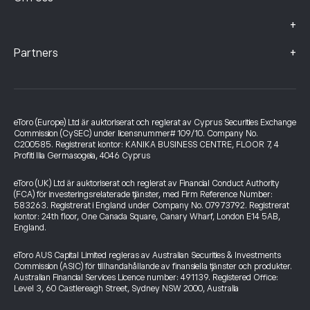
+
+
Partners
eToro (Europe) Ltd är auktoriserat och reglerat av Cyprus Securities Exchange
Commission (CySEC) under licensnummer# 109/10. Company No.
C200585. Registrerat kontor: KANIKA BUSINESS CENTRE, FLOOR 7, 4
Profiti Ilia Germasogeia, 4046 Cyprus
eToro (UK) Ltd är auktoriserat och reglerat av Financial Conduct Authority
(FCA) för investeringsrelaterade tjänster, med Firm Reference Number:
583263. Registrerat i England under Company No. 07973792. Registrerat
kontor: 24th floor, One Canada Square, Canary Wharf, London E14 5AB,
England.
eToro AUS Capital Limited regleras av Australian Securities & Investments
Commission (ASIC) för tillhandahållande av finansiella tjänster och produkter.
Australian Financial Services Licence number: 491139. Registered Office:
Level 3, 60 Castlereagh Street, Sydney NSW 2000, Australia