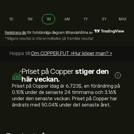
1D
1W
1M
6M
1Y
3Y
MAX
Registrera dig
för fullständiga diagram tillhandahållna av
*Tidigare resultat är inte en indikation på framtida resultat
Hoppa till:
Om COPPER.FUT >
Hur köper man? >
Priset på Copper
stiger den
i
här veckan.
Priset på Copper idag är 6.723‎$‎, en förändring på
‎0.10‎% under de senaste 24 timmarna och ‎3.16‎%
under den senaste veckan. Priset på Copper har
ändrats med ‎50.04‎% under det senaste året.