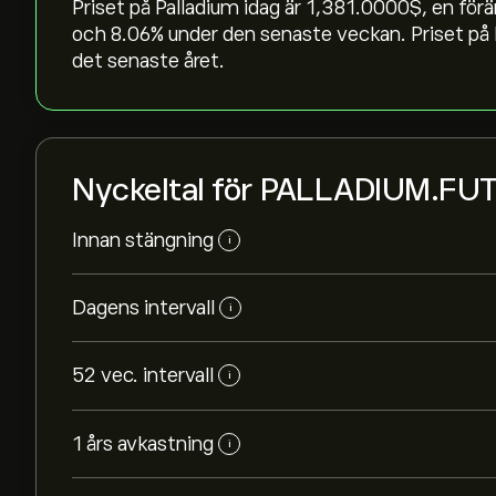
Priset på Palladium idag är 1,381.0000‎$‎, en fö
och ‎8.06‎% under den senaste veckan. Priset på
det senaste året.
Nyckeltal för PALLADIUM.FU
Innan stängning
i
Dagens intervall
i
52 vec. intervall
i
1 års avkastning
i