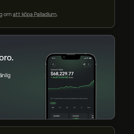
Du kan också lägga en order som kommer att
mtiden.
ing om
att köpa Palladium
.
oro.
nlig