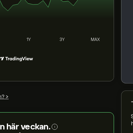
1Y
3Y
MAX
n? >
n här veckan.
i