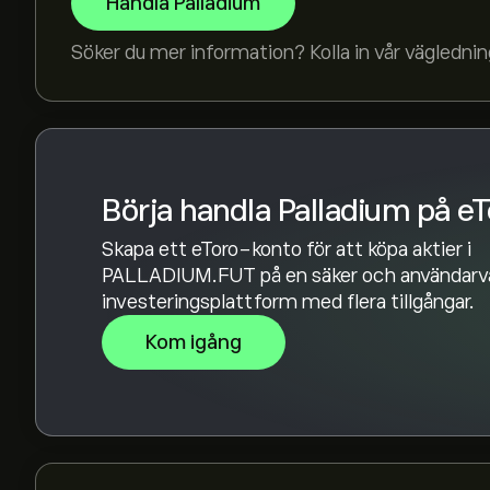
Handla Palladium
bestämmer hur mycket Palladium du vill köpa. 
köpa PALLADIUM.FUT till ett angivet pris i fra
Söker du mer information? Kolla in vår vägledn
Börja handla Palladium på eT
Skapa ett eToro-konto för att köpa aktier i
PALLADIUM.FUT på en säker och användarvä
investeringsplattform med flera tillgångar.
Kom igång