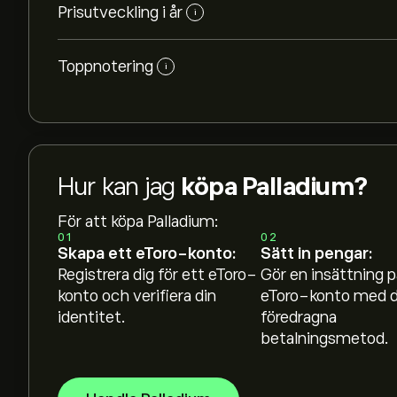
Prisutveckling i år
i
Toppnotering
i
Det aktuella priset på PALLADIUM.FUT är 1,381
Hur kan jag
köpa Palladium?
För att köpa Palladium:
Palladiums toppnotering är 3,414.5000‎$‎
01
02
Skapa ett eToro-konto:
Sätt in pengar:
Registrera dig för ett eToro-
Gör en insättning p
Välj tidsramen "1D" eller "1W" på eToro-diagra
konto och verifiera din
eToro-konto med d
prisrörelserna för Palladium. Priset på Palladium
identitet.
föredragna
senaste året.
betalningsmetod.
För att köpa PALLADIUM.FUT, besök sidan "Pa
När du har skapat ett konto och satt in pengar 