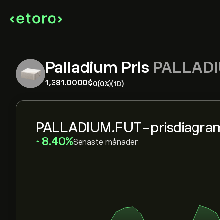
Palladium Pris
PALLADI
1,381.0000‎$‎
0
(0%)
(1D)
PALLADIUM.FUT-prisdiagra
‎8.40‎
Senaste månaden