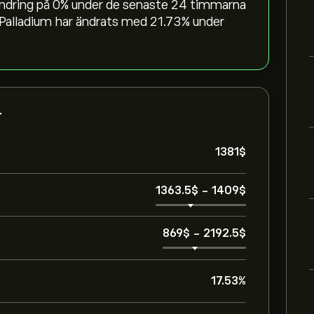
rändring på ‎0‎% under de senaste 24 timmarna
 Palladium har ändrats med ‎21.73‎% under
T
1381‎$‎
1363.5‎$‎
-
1409‎$‎
869‎$‎
-
2192.5‎$‎
17.53%