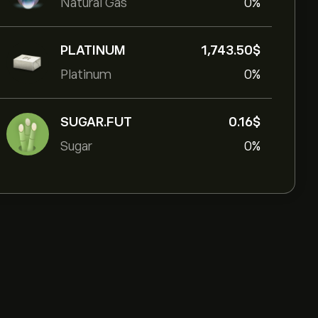
Natural Gas
0%
PLATINUM
1,743.50‎$‎
Platinum
0%
SUGAR.FUT
0.16‎$‎
Sugar
0%