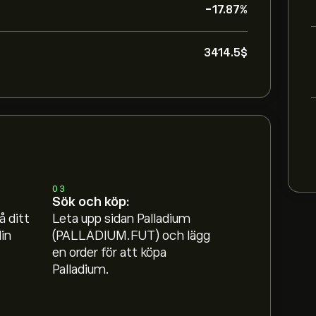
-17.87%
3414.5‎$‎
.0000‎$‎
03
Sök och köp:
å ditt
Leta upp sidan Palladium
mmet och zooma ut för att se de historiska
in
(PALLADIUM.FUT) och lägg
 har fluktuerat mellan 246.50‎$‎ under det
en order för att köpa
Palladium.
lladium (PALLADIUM.FUT)" eToros hemsida.
klickar du på "Handla"-knappen och