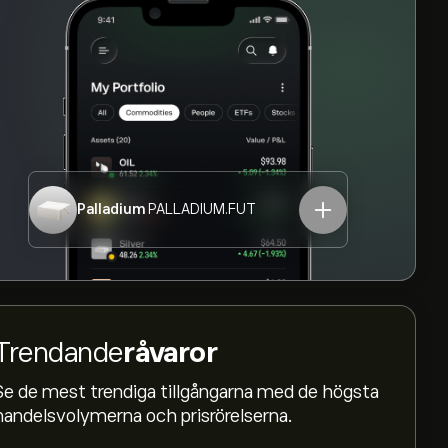
Palladium
PALLADIUM.FUT
Trendande
råvaror
Se de mest trendiga tillgångarna med de högsta
handelsvolymerna och prisrörelserna.