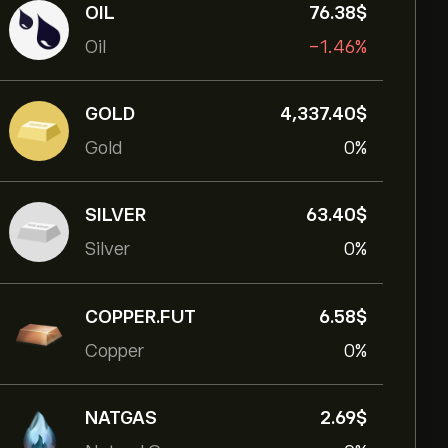
OIL
76.38‎$‎
Oil
-1.46%
GOLD
4,337.40‎$‎
Gold
0%
SILVER
63.40‎$‎
Silver
0%
COPPER.FUT
6.58‎$‎
Copper
0%
NATGAS
2.69‎$‎