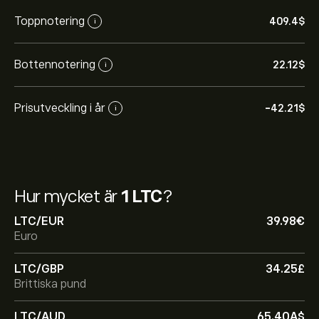
Toppnotering
409.4‎$‎
i
Bottennotering
22.12‎$‎
i
Prisutveckling i år
-42.21‎$‎
i
Hur mycket är
1 LTC
?
LTC/EUR
39.98‎€‎
Euro
LTC/GBP
34.25‎£‎
Brittiska pund
LTC/AUD
65.40‎A$‎