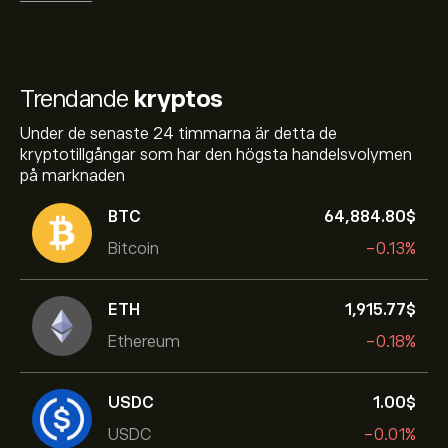
Trendande
kryptos
Under de senaste 24 timmarna är detta de
kryptotillgångar som har den högsta handelsvolymen
på marknaden
BTC
64,884.80‎$‎
Bitcoin
-0.13%
ETH
1,915.77‎$‎
Ethereum
-0.18%
USDC
1.00‎$‎
USDC
-0.01%