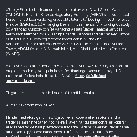
eToro (ME) Limited är licensierat och reglerat av Abu Dhabi Global Market
(“ADGM”)’s Financial Services Regulatory Authority ("FSRA") som Authorised
Person för att bedriva de reglerade aktiviteterna (a) Dealing in Investments as
Principal (Matched), (b) Arranging Deals in Investments, (c) Providing Custody,
(d) Arranging Custody och (e) Managing Assets (under Financial Services
Permission Number 220073) enligt Financial Services and Market Regulations
2015 (“FSMR”). Dess registrerade kontor och huvudsakliga
verksamhetsställe finns på Office 207 and 208, 15th Floor Floor, Al Sarab
Tower, ADGM Square, Al Maryah Island, Abu Dhabi, United Arab Emirates
(“UAE”).
eToro AUS Capital Limited ACN 612 791 803 AFSL 491139. Kryptoassets är
oreglerade och mycket spekulativa. Det finns inget konsumentskydd. Du
riskerar att förlora hela ditt kapital. Se våra
Villkor
.
Se fullständig
ansvarsfriskrivning
Tidigare resultat är inte en indikation på framtida resultat.
Allmän riskinformation
|
Villkor
Handel med eToro genom att följa och/eller kopiera eller replikera andra
traders affärer innebär en hög risknivå, även när du följer och/eller kopierar
eller replikerar de bäst presterande traderna. Sådana risker inkluderar risken
att du kan följa/kopiera handelsbeslut från eventuellt oerfarna/icke-