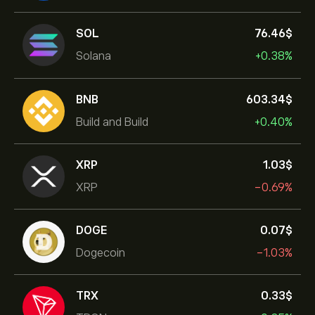
SOL
76.46‎$‎
Solana
+0.38%
BNB
603.34‎$‎
Build and Build
+0.40%
XRP
1.03‎$‎
XRP
-0.69%
DOGE
0.07‎$‎
Dogecoin
-1.03%
TRX
0.33‎$‎