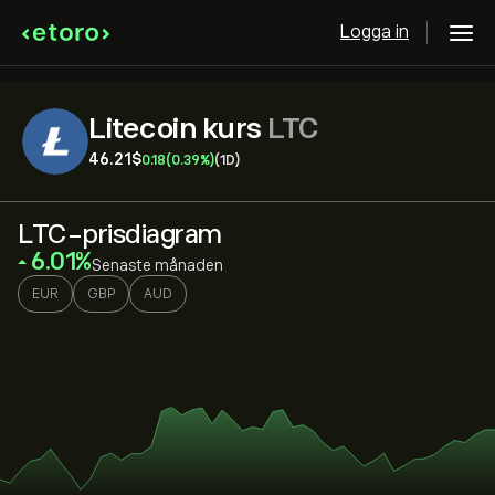
Logga in
Litecoin kurs
LTC
46.21‎$‎
0.18
(0.39%)
(1D)
LTC-prisdiagram
‎6.01‎
Senaste månaden
EUR
GBP
AUD