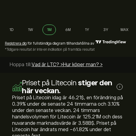
1D
1W
1M
6M
1Y
3Y
MAX
Registrera dig
för fullständiga diagram tillhandahållna av
*Tidigare resultat är inte en indikation på framtida resultat
Hoppa till:
Vad är LTC? >
Hur köper man? >
Priset på Litecoin
stiger den
i
här veckan.
Priset på Litecoin idag är 46.21‎$‎, en förändring på
‎0.39‎% under de senaste 24 timmarna och ‎3.10‎%
under den senaste veckan. 24 timmars
handelsvolymen för Litecoin är 125.21M och dess
nuvarande marknadsvärde är 3.58B‎$‎. Priset på
Litecoin har ändrats med ‎-61.82‎% under det