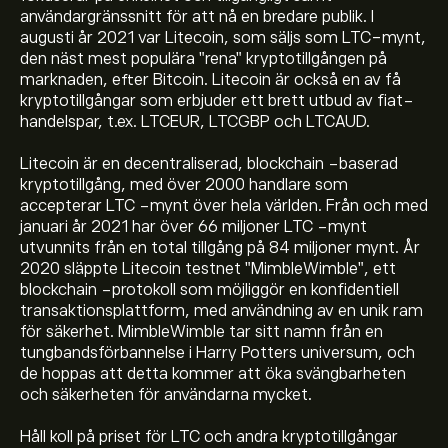
användargränssnitt för att nå en bredare publik. I
augusti år 2021 var Litecoin, som säljs som LTC-mynt,
den näst mest populära "rena" kryptotillgången på
marknaden, efter Bitcoin. Litecoin är också en av få
kryptotillgångar som erbjuder ett brett utbud av fiat-
handelspar, t.ex. LTCEUR, LTCGBP och LTCAUD.
Litecoin är en decentraliserad, blockchain -baserad
kryptotillgång, med över 2000 handlare som
accepterar LTC -mynt över hela världen. Från och med
januari år 2021 har över 66 miljoner LTC -mynt
utvunnits från en total tillgång på 84 miljoner mynt. År
Det aktuella priset på LTC är 46.21‎$‎
2020 släppte Litecoin testnet "MimbleWimble", ett
blockchain -protokoll som möjliggör en konfidentiell
transaktionsplattform, med användning av en unik ram
Börsvärdet för Litecoin är 3.58B‎$‎
för säkerhet. MimbleWimble tar sitt namn från en
tungbandsförbannelse i Harry Potters universum, och
de hoppas att detta kommer att öka svängbarheten
Litecoins toppnotering är 409.40‎$‎
och säkerheten för användarna mycket.
Håll koll på priset för LTC och andra kryptotillgångar