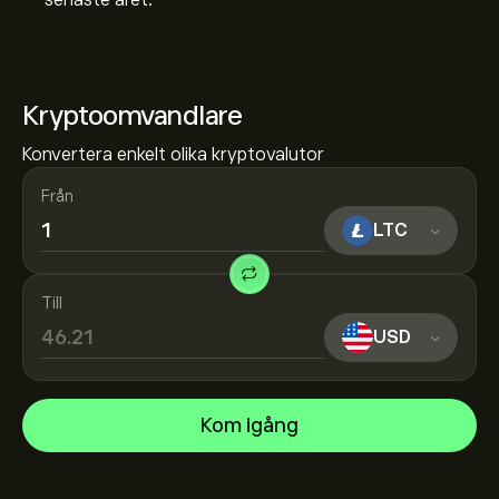
senaste året.
Kryptoomvandlare
Konvertera enkelt olika kryptovalutor
Från
LTC
Till
USD
Kom igång