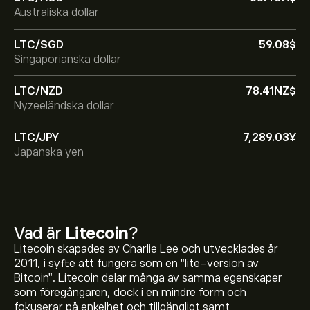
Australiska dollar
LTC/SGD
59.08‎$‎
Singaporianska dollar
LTC/NZD
78.41‎NZ$‎
Nyzeeländska dollar
LTC/JPY
7,289.03‎¥‎
Japanska yen
Vad är
Litecoin
?
Litecoin skapades av Charlie Lee och utvecklades år
2011, i syfte att fungera som en "lite-version av
Bitcoin". Litecoin delar många av samma egenskaper
som föregångaren, dock i en mindre form och
fokuserar på enkelhet och tillgängligt samt