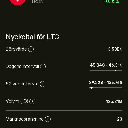
TRON
+0.35%
Nyckeltal för LTC
Börsvärde
3.58B‎$‎
i
45.84‎$‎
-
46.31‎$‎
Dagens intervall
i
39.22‎$‎
-
135.76‎$‎
52 vec. intervall
i
Volym (1D)
125.21M
i
Marknadsrankning
23
i