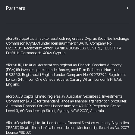
+
Partners
eToro (Europe) Ltd är auktoriserat och reglerat av Cyprus Securities Exchange
Commission (CySEC) under licensnummer# 109/10. Company No.
C200585. Registrerat kontor: KANIKA BUSINESS CENTRE, FLOOR 7, 4
Profiti Ilia Germasogeia, 4046 Cyprus
eToro (UK) Ltd är auktoriserat och reglerat av Financial Conduct Authority
(FCA) för investeringsrelaterade tjänster, med Firm Reference Number:
583263. Registrerat i England under Company No. 07973792. Registrerat
kontor: 24th floor, One Canada Square, Canary Wharf, London E14 5AB,
England.
eToro AUS Capital Limited regleras av Australian Securities & Investments
Commission (ASIC) för tillhandahållande av finansiella tjänster och produkter.
Australian Financial Services Licence number: 491139. Registered Office:
Level 3, 60 Castlereagh Street, Sydney NSW 2000, Australia
eToro (Seychelles) Ltd. är licensierat av Financial Services Authority Seychelles
("FSAS") för att tillhandahålla broker-dealer-tjänster enligt Securities Act 2007
License #SD076