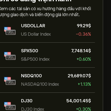
Xem các tài sản có xu hướng hàng đầu với khối
lượng giao dịch và biến động giá lớn nhất.
USDOLLAR
99.29‎$‎
US Dollar Index
-0.36%
SPX500
7,748.14‎$‎
S&P500 Index
+0.60%
NSDQ100
29,689.07‎$‎
NASDAQ100 Index
+1.13%
DJ30
54,001.45‎$‎
DJ30 Index
+0.30%