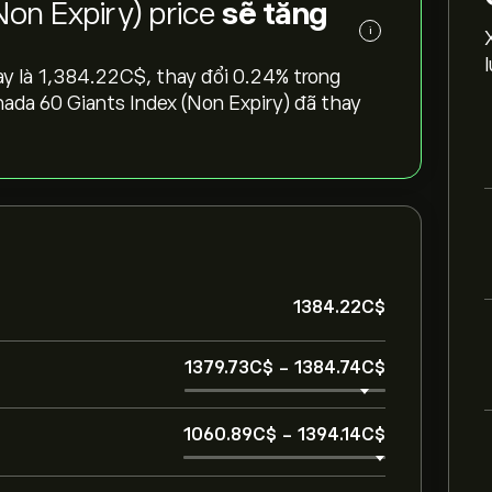
Non Expiry) price
sẽ tăng
i
là 1,384.22‎C$‎, thay đổi ‎0.24‎% trong
anada 60 Giants Index (Non Expiry) đã thay
1384.22‎C$‎
1379.73‎C$‎
-
1384.74‎C$‎
1060.89‎C$‎
-
1394.14‎C$‎