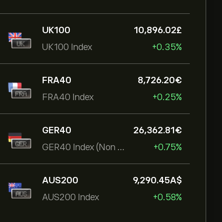
UK100
10,896.02‎£‎
UK100 Index
+0.35%
FRA40
8,726.20‎€‎
FRA40 Index
+0.25%
GER40
26,362.81‎€‎
GER40 Index (Non Expiry)
+0.75%
AUS200
9,290.45‎A$‎
AUS200 Index
+0.58%