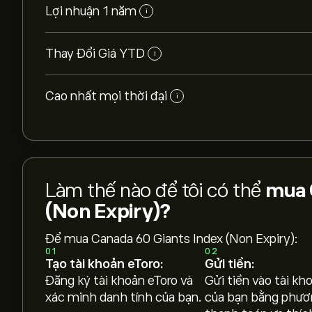
Lợi nhuận 1 năm
i
Thay Đổi Giá YTD
i
Cao nhất mọi thời đại
i
Làm thế nào để tôi có thể
mua 
(Non Expiry)?
Để mua Canada 60 Giants Index (Non Expiry):
01
02
Tạo tài khoản eToro:
Gửi tiền:
Giá hiện tại của Canada60 là 1,384.22‎C$‎
Đăng ký tài khoản eToro và
Gửi tiền vào tài kh
xác minh danh tính của bạn.
của bạn bằng phươ