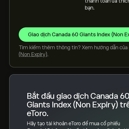
thanh toán ưa thíc
Giá cao nhất mọi thời đại của Canada 60 Giants I
bạn.
Chọn khung thời gian "1D" hoặc "1W" trên biểu 
lịch sử của Canada 60 Giants Index (Non Expiry)
Giao dịch Canada 60 Giants Index (Non Ex
Expiry) dao động trong khoảng từ 0‎C$‎ trong nă
Để mua Canada60, truy cập trang "Canada 60 Gi
Tìm kiếm thêm thông tin? Xem hướng dẫn của 
trang web eToro. Khi bạn đã tạo tài khoản và nạp
(Non Expiry)
.
định số lượng Canada 60 Giants Index (Non Exp
lệnh mua Canada60 ở một mức giá cụ thể trong 
Bắt đầu giao dịch Canada 6
Giants Index (Non Expiry) tr
eToro.
Hãy tạo tài khoản eToro để mua cổ phiếu