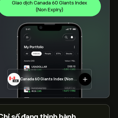
Giao dịch Canada 60 Giants Index
(Non Expiry)
Canada 60 Giants Index (Non Expiry)
Canada60
Chỉ số
đang thịnh hành