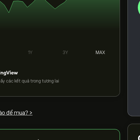
1Y
3Y
MAX
ấy các kết quả trong tương lai
ào để mua? >