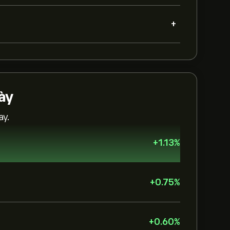
+
ày
ay.
+
1.13
%
+
0.75
%
+
0.60
%