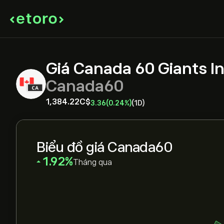
Giá Canada 60 Giants I
Canada60
1,384.22‎C$‎
3.36
(0.24%)
(1D)
Biểu đồ giá Canada60
‎1.92‎
Tháng qua