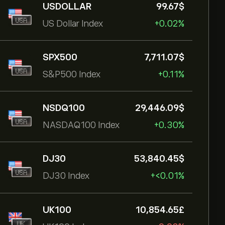
USDOLLAR
99.67‎$‎
US Dollar Index
+0.02%
SPX500
7,711.07‎$‎
S&P500 Index
+0.11%
NSDQ100
29,446.09‎$‎
NASDAQ100 Index
+0.30%
DJ30
53,840.45‎$‎
DJ30 Index
+‎<‎0.01%
UK100
10,854.65‎£‎