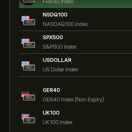
FRA40 Index
NSDQ100
NASDAQ100 Index
SPX500
S&P500 Index
USDOLLAR
US Dollar Index
GER40
GER40 Index (Non Expiry)
UK100
UK100 Index