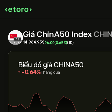
Giá ChinA50 Index
CHI
14,964.95‎$‎
96.00
(0.65%)
(1D)
Biểu đồ giá CHINA50
‎-0.64‎
Tháng qua