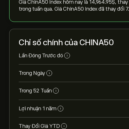
Giá ChinA50 Index hôm nay là 14,964.95‎$‎, thay đ
trong tuần qua. Giá ChinA50 Index đã thay đổi ‎
Chỉ số chính của CHINA50
Lần Đóng Trước đó
i
Trong Ngày
i
Trong 52 Tuần
i
Lợi nhuận 1 năm
i
Thay Đổi Giá YTD
i