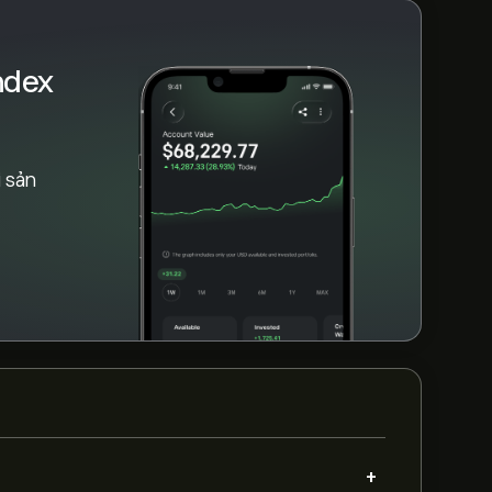
ndex
 sản
+