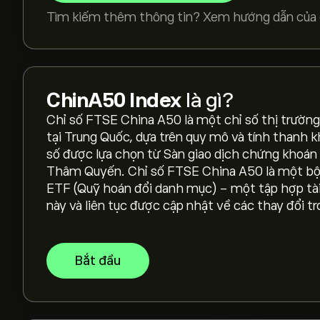
Tìm kiếm thêm thông tin? Xem hướng dẫn của 
Giá hiện tại của CHINA50 là 14,964.95‎$‎
ChinA50 Index
là gì?
Chỉ số FTSE China A50 là một chỉ số thị trườn
Giá cao nhất mọi thời đại của ChinA50 Index là 
tại Trung Quốc, dựa trên quy mô và tính thanh 
số được lựa chọn từ Sàn giao dịch chứng khoán
Thâm Quyến. Chỉ số FTSE China A50 là một bộ 
Chọn khung thời gian "1D" hoặc "1W" trên biểu 
ETF (Quỹ hoán đổi danh mục) - một tập hợp tài
lịch sử của ChinA50 Index. Giá của ChinA50 Ind
này và liên tục được cập nhật về các thay đổi tr
trong năm qua.
Để mua CHINA50, truy cập trang "ChinA50 Inde
bạn đã tạo tài khoản và nạp tiền, hãy nhấp vào n
Bắt đầu
ChinA50 Index bạn muốn mua. Bạn cũng có thể
thể trong tương lai.