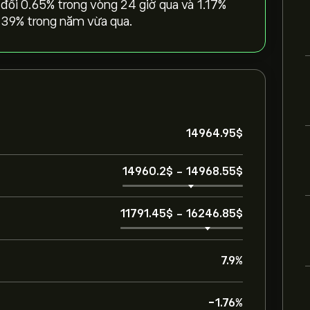
ổi ‎0.65‎% trong vòng 24 giờ qua và ‎1.17‎%
7.39‎% trong năm vừa qua.
14964.95‎$‎
14960.2‎$‎
-
14968.55‎$‎
11791.45‎$‎
-
16246.85‎$‎
7.9%
-1.76%