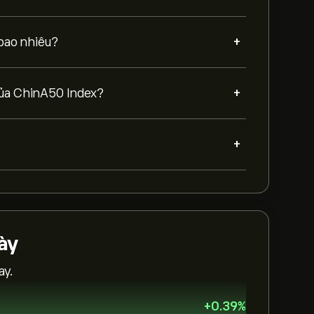
+
 bao nhiêu?
+
 của ChinA50 Index?
+
ày
ay.
+
0.39
%