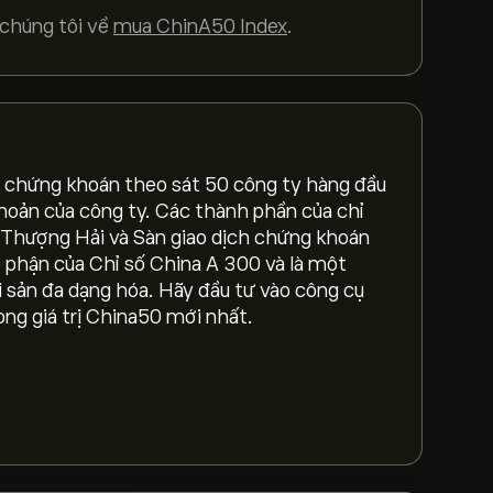
chúng tôi về
mua ChinA50 Index
.
g chứng khoán theo sát 50 công ty hàng đầu
16,336.45‎$‎
khoản của công ty. Các thành phần của chỉ
 Thượng Hải và Sàn giao dịch chứng khoán
phận của Chỉ số China A 300 và là một
đồ eToro và thu nhỏ để xem biến động giá
 sản đa dạng hóa. Hãy đầu tư vào công cụ
ex dao động trong khoảng từ 1,029.60‎$‎
ong giá trị China50 mới nhất.
x (CHINA50)" trên trang web eToro. Khi
út "Giao dịch" và quyết định số lượng
 đặt lệnh mua CHINA50 ở một mức giá cụ