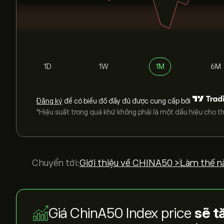
1D
1W
1M
6M
Đăng ký
để có biểu đồ đầy đủ được cung cấp bởi
*Hiệu suất trong quá khứ không phải là một dấu hiệu cho th
Chuyển tới:
Giới thiệu về CHINA50 >
Làm thế n
Giá ChinA50 Index price
sẽ t