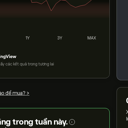
1Y
3Y
MAX
ấy các kết quả trong tương lai
ào để mua? >
ăng trong tuần này.
i