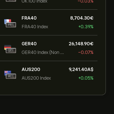
UK100 Index
-0.03%
FRA40
8,704.30‎€‎
FRA40 Index
+0.39%
GER40
26,148.90‎€‎
GER40 Index (Non Expiry)
-0.07%
AUS200
9,241.40‎A$‎
AUS200 Index
+0.05%