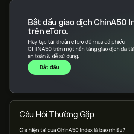
Bắt đầu giao dịch ChinA50 I
trên eToro.
Hãy tạo tài khoản eToro để mua cổ phiếu
CHINA50 trên một nền tảng giao dịch đa tài
an toàn & dễ sử dụng.
Bắt đầu
Câu Hỏi Thường Gặp
Giá hiện tại của ChinA50 Index là bao nhiêu?