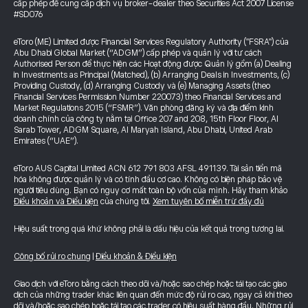
cấp phép để cung cấp dịch vụ broker-dealer theo Securities Act 2007 License
#SD076
eToro (ME) Limited được Financial Services Regulatory Authority ("FSRA") của
Abu Dhabi Global Market (“ADGM”) cấp phép và quản lý với tư cách
Authorised Person để thực hiện các Hoạt động được Quản lý gồm (a) Dealing
in Investments as Principal (Matched), (b) Arranging Deals in Investments, (c)
Providing Custody, (d) Arranging Custody và (e) Managing Assets (theo
Financial Services Permission Number 220073) theo Financial Services and
Market Regulations 2015 (“FSMR”). Văn phòng đăng ký và địa điểm kinh
doanh chính của công ty nằm tại Office 207 and 208, 15th Floor Floor, Al
Sarab Tower, ADGM Square, Al Maryah Island, Abu Dhabi, United Arab
Emirates (“UAE”).
eToro AUS Capital Limited ACN 612 791 803 AFSL 491139. Tài sản tiền mã
hóa không được quản lý và có tính đầu cơ cao. Không có biện pháp bảo vệ
người tiêu dùng. Bạn có nguy cơ mất toàn bộ vốn của mình. Hãy tham khảo
Điều khoản và Điều kiện
của chúng tôi.
Xem tuyên bố miễn trừ đầy đủ
Hiệu suất trong quá khứ không phải là dấu hiệu của kết quả trong tương lai.
Công bố rủi ro chung
|
Điều khoản & Điều kiện
Giao dịch với eToro bằng cách theo dõi và/hoặc sao chép hoặc tái tạo các giao
dịch của những trader khác liên quan đến mức độ rủi ro cao, ngay cả khi theo
dõi và/hoặc sao chép hoặc tái tạo các trader có hiệu suất hàng đầu. Những rủi