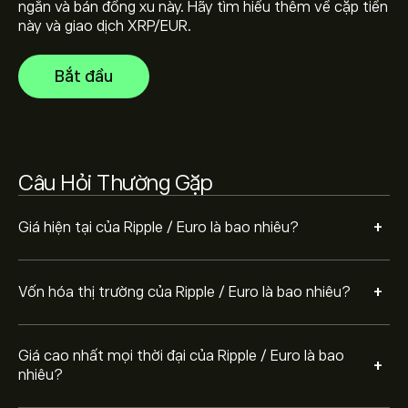
ngắn và bán đồng xu này. Hãy tìm hiểu thêm về cặp tiền
này và giao dịch XRP/EUR.
Ripple / Euro có khối lượng giao dịch trong 24 giờ là (Dữ
Bắt đầu
liệu hiện không khả dụng)
Chọn khung thời gian "1D" hoặc "1W" trên biểu đồ eToro
và thu nhỏ để xem biến động giá lịch sử của Ripple /
Câu Hỏi Thường Gặp
Euro. Giá của Ripple / Euro dao động trong khoảng từ
-1.91‎€‎ trong năm qua.
Để mua XRPEUR, truy cập trang "Ripple / Euro
+
Giá hiện tại của Ripple / Euro là bao nhiêu?
(XRPEUR)" trên trang web eToro. Khi bạn đã tạo tài
khoản và nạp tiền, hãy nhấp vào nút "Giao dịch" và
quyết định số lượng Ripple / Euro bạn muốn mua. Bạn
+
Vốn hóa thị trường của Ripple / Euro là bao nhiêu?
cũng có thể đặt lệnh mua XRPEUR ở một mức giá cụ
thể trong tương lai.
Giá cao nhất mọi thời đại của Ripple / Euro là bao
+
nhiêu?