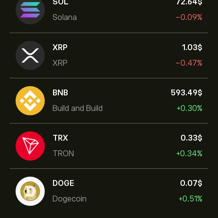
SOL
72.64‎$‎
Solana
-0.09%
XRP
1.03‎$‎
XRP
-0.47%
BNB
593.49‎$‎
Build and Build
+0.30%
TRX
0.33‎$‎
TRON
+0.34%
DOGE
0.07‎$‎
Dogecoin
+0.51%