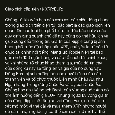
Giao dịch cặp tiền tệ XRP/EUR:
Chúng tôi khuyên bạn nên xem xét các biến động chung
trong giao dịch tiền điện tử, đặc biệt là các giao dịch liên
quan đến các loại tiền phổ biến. Tin tức báo chí và các
quy định xung quanh chủ đề này cũng có thể hữu ích và
giúp cung cấp thông tin. Giá trị của Ripple cũng bị ảnh
hưởng bởi mức độ chấp nhận XRP, chủ yếu là từ các tổ
chức tài chính nổi tiếng. Mạng lưới Ripple hiện tại bao
gồm hơn 100 ngân hàng và các tổ chức tài chính khác,
và khi những tổ chức khác tham gia, mức độ tin cậy
của đồng xu này sẽ tăng lên và giá của nó cũng vậy.
Giá hiện tại của XRPEUR là 0.8930‎€‎
Đồng Euro bị ảnh hưởng bởi các quyết định của các
thành viên và tổ chức thuộc Liên minh Châu Âu, như
Ngân hàng Trung ương Châu Âu và Ủy ban Châu Âu.
Vốn hóa thị trường của Ripple / Euro là (Dữ liệu hiện
Chẳng hạn như kế hoạch Brexit của Vương quốc Anh có
không khả dụng)
thể ảnh hưởng đến giá EUR. Những người kỳ vọng giá trị
của đồng Ripple sẽ tăng so với đồng Euro, có thể xem
xét mở một vị thế dài và mua thêm XRP, những người
Giá cao nhất mọi thời đại của Ripple / Euro là 3.2632‎€‎
có cảm nhận ngược lại có thể xem xét mở một vị thế