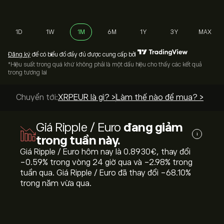
1D
1W
1M
6M
1Y
3Y
MAX
Đăng ký
để có biểu đồ đầy đủ được cung cấp bởi
*Hiệu suất trong quá khứ không phải là một dấu hiệu cho thấy các kết quả
trong tương lai
Chuyển tới:
XRPEUR là gì? >
Làm thế nào để mua? >
Giá Ripple / Euro
đang giảm
i
trong tuần này.
Giá Ripple / Euro hôm nay là 0.8930‎€‎, thay đổi
‎-0.59‎% trong vòng 24 giờ qua và ‎-2.98‎% trong
tuần qua. Giá Ripple / Euro đã thay đổi ‎-68.10‎%
trong năm vừa qua.