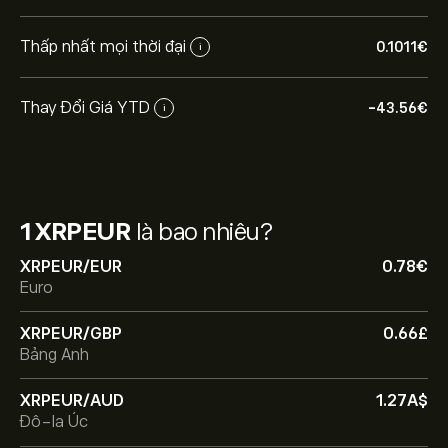
Thấp nhất mọi thời đại
0.1011‎€‎
i
Thay Đổi Giá YTD
-43.56‎€‎
i
1 XRPEUR
là bao nhiêu?
XRPEUR/EUR
0.78‎€‎
Euro
XRPEUR/GBP
0.66‎£‎
Bảng Anh
XRPEUR/AUD
1.27‎A$‎
Đô-la Úc