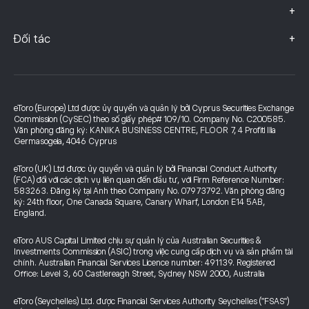
+
+
Đối tác
eToro (Europe) Ltd được ủy quyền và quản lý bởi Cyprus Securities Exchange
Commission (CySEC) theo số giấy phép# 109/10. Company No. C200585.
Văn phòng đăng ký: KANIKA BUSINESS CENTRE, FLOOR 7, 4 Profiti Ilia
Germasogeia, 4046 Cyprus
eToro (UK) Ltd được ủy quyền và quản lý bởi Financial Conduct Authority
(FCA) đối với các dịch vụ liên quan đến đầu tư, với Firm Reference Number:
583263. Đăng ký tại Anh theo Company No. 07973792. Văn phòng đăng
ký: 24th floor, One Canada Square, Canary Wharf, London E14 5AB,
England.
eToro AUS Capital Limited chịu sự quản lý của Australian Securities &
Investments Commission (ASIC) trong việc cung cấp dịch vụ và sản phẩm tài
chính. Australian Financial Services Licence number: 491139. Registered
Office: Level 3, 60 Castlereagh Street, Sydney NSW 2000, Australia
eToro (Seychelles) Ltd. được Financial Services Authority Seychelles ("FSAS")