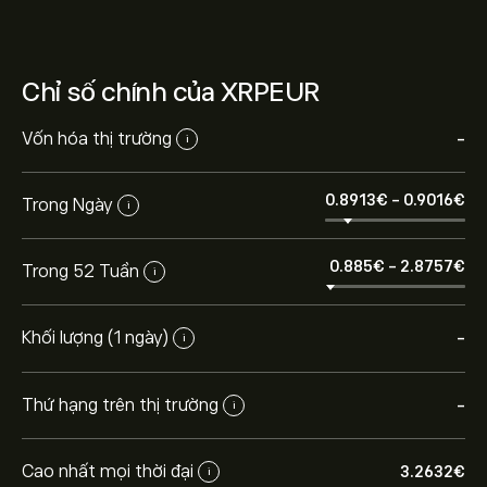
Chỉ số chính của XRPEUR
Vốn hóa thị trường
-
i
0.8913‎€‎
-
0.9016‎€‎
Trong Ngày
i
0.885‎€‎
-
2.8757‎€‎
Trong 52 Tuần
i
Khối lượng (1 ngày)
-
i
Thứ hạng trên thị trường
-
i
Cao nhất mọi thời đại
3.2632‎€‎
i