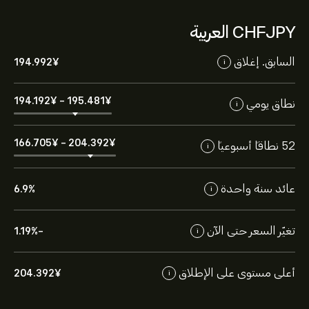
CHFJPY العربية
السابق. إغلاق
194.992‎¥‎
i
194.192‎¥‎
-
195.481‎¥‎
نطاق يومي
i
166.705‎¥‎
-
204.392‎¥‎
52 نطاقاً أسبوعياً
i
عائد سنة واحدة
6.9%
i
تغيّر السعر حتى الآن
-1.19%
i
أعلى مستوى على الإطلاق
204.392‎¥‎
i