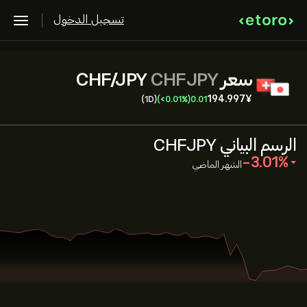
تسجيل الدخول
سعر CHF/JPY
CHFJPY
194.997‎¥‎
(1D)
(‎<‎0.01%)
0.01
الرسم البياني CHFJPY
‎-3.01‎
الشهر الماضي