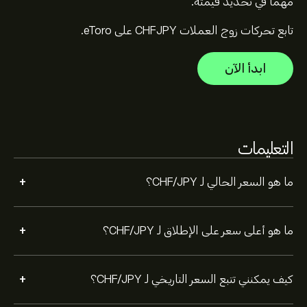
بالتصغير لرؤية تحركات الأسعار التاريخية لـ CHF/JPY. تراوح سعر
مهمًا في تحديد قيمته.
CHF/JPY بين 12.15‎¥‎ خلال السنة الماضية.
تابع تحركات زوج العملات CHFJPY على eToro.
لشراء CHFJPY، الرجاء زيارة صفحة "CHF/JPY (CHFJPY)"
على موقع eToro الإلكتروني. بمجرد إنشاء حساب وإيداع
الأموال، انقر فوق الزر "تداول" وحدد مقدار CHF/JPY الذي
ابدأ الآن
تريد شراءه. يمكنك أيضًا تقديم طلب لشراء CHFJPY بسعر
محدد في المستقبل.
التعليمات
+
ما هو السعر الحالي لـ CHF/JPY؟
+
ما هو أعلى سعر على الإطلاق لـ CHF/JPY؟
+
كيف يمكنني تتبع السعر التاريخي لـ CHF/JPY؟