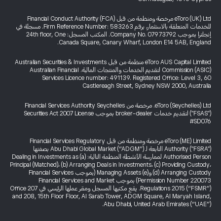
eToro (UK) Ltd مرخصة ومنظمة من قبل Financial Conduct Authority (FCA)
للخدمات المتعلقة بالاستثمار، برقم Firm Reference Number: 583263. مسجلة في
إنجلترا بموجب Company No. 07973792. المكتب المسجل: 24th floor, One
Canada Square, Canary Wharf, London E14 5AB, England.
eToro AUS Capital Limited منظمة من قبل Australian Securities & Investments
Commission (ASIC) لتقديم الخدمات والمنتجات المالية. Australian Financial
Services Licence number: 491139. Registered Office: Level 3, 60
Castlereagh Street, Sydney NSW 2000, Australia
eToro (Seychelles) Ltd. مرخصة من Financial Services Authority Seychelles
("FSAS") لتقديم خدمات broker-dealer بموجب Securities Act 2007 License
#SD076
eToro (ME) Limited مرخصة ومنظمة من قبل Financial Services Regulatory
Authority ("FSRA") التابعة لـ Abu Dhabi Global Market (“ADGM”) بصفتها
Authorised Person لممارسة الأنشطة المنظمة التالية: (a) Dealing in Investments as
Principal (Matched)، (b) Arranging Deals in Investments، (c) Providing Custody،
(d) Arranging Custody و(e) Managing Assets (بموجب Financial Services
Permission Number 220073) بموجب Financial Services and Market
Regulations 2015 (“FSMR”). يقع مكتبها المسجل ومقر عملها الرئيسي في Office 207
and 208, 15th Floor Floor, Al Sarab Tower, ADGM Square, Al Maryah Island,
Abu Dhabi, United Arab Emirates (“UAE”).