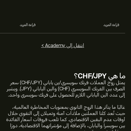
من منهما.
والبدء في سوق الف
قراءة المزيد
قراءة المزيد
انتقل إلى Academy >
ما هي
CHF/JPY
؟
يمثل زوج العملات فرنك سويسري/ين ياباني (CHF/JPY) سعر
السعر الحالي لـ CHFJPY هو 194.997‎¥‎ دولار
الصرف بين الفرنك السويسري (CHF) والين الياباني (JPY). ويشير
إلى عدد الين الياباني اللازم للحصول على فرنك سويسري واحد.
أعلى سعر على الإطلاق لـ CHF/JPY هو 204.392‎¥‎ دولار
غالبًا ما يتأثر هذا الزوج الثانوي بمعنويات المخاطرة العالمية،
حيث تُعد كلتا العملتين ملاذات آمنة وتميلان إلى التقوي خلال
أوقات عدم اليقين الاقتصادي. كما تلعب فروقات أسعار الفائدة
حدد الإطار الزمني "1 يوم" أو "1 أسبوع" على مخطط eToro وقم
بين سويسرا واليابان، بالإضافة إلى مؤشراتهما الاقتصادية، دورًا