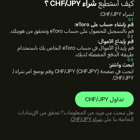
كيف أستطيع
شراء CHF/JPY ؟
لشراء CHF/JPY:
01
قم بإنشاء حساب على eToro:
قم بالتسجيل للحصول على حساب eToro وتحقق من هويتك.
02
قم بإيداع الأموال:
قم بإيداع الأموال في حساب eToro الخاص بك باستخدام
طريقة الدفع المفضلة لديك.
03
ابحث واشترِ:
ابحث في صفحة CHF/JPY (CHFJPY) وقم بوضع أمر شراء لـ
CHF/JPY.
تداول CHF/JPY
هل تبحث عن مزيد من المعلومات؟ تحقق من الإرشادات
الخاصة بنا على
شراء CHF/JPY
.