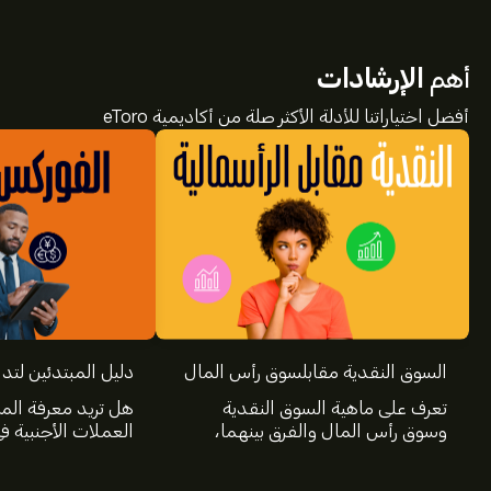
أهم
الإرشادات
أفضل اختياراتنا للأدلة الأكثر صلة من أكاديمية eToro
السوق النقدية مقابلسوق رأس المال
دليل المبتدئين لتد
تعرف على ماهية السوق النقدية
هل تريد معرفة الم
وسوق رأس المال والفرق بينهما،
العملات الأجنبية 
ومزايا كل سوق وكيف يمكن لك
سيوفر لك دليل الم
كمستثمر الوصول إليهما والاستفادة
المعلومات الأساسي