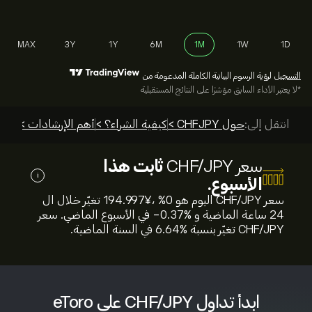
MAX
3Y
1Y
6M
1M
1W
1D
التسجيل
لرؤية الرسوم البيانية الكاملة المدعومة من
*لا يعتبر الأداء السابق مؤشرًا على النتائج المستقبلية
انتقل إلى:
حول CHFJPY >
كيفية الشراء؟ >
أهم الإرشادات >
سعر CHF/JPY
ثابت هذا
i
الأسبوع.
سعر CHF/JPY اليوم هو 194.997‎¥‎، %‎0‎ تغيّر خلال ال
24 ساعة الماضية و %‎-0.37‎ في الأسبوع الماضي. سعر
CHF/JPY تغيّر بنسبة %‎6.64‎ في السنة الماضية.
ابدأ تداول CHF/JPY على eToro