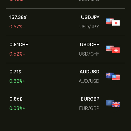
157.38‎¥‎
USDJPY
-0.67%
USD/JPY
0.81‎CHF‎
USDCHF
-0.62%
USD/CHF
0.71‎$‎
AUDUSD
+0.52%
AUD/USD
0.86‎£‎
EURGBP
+0.08%
EUR/GBP