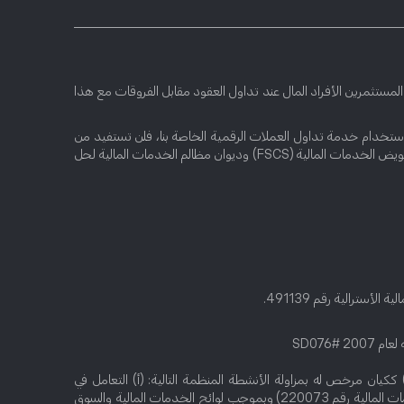
 تنطوي على مخاطرة كبيرة بخسارة الأموال بسرعة بسبب الرافعة المالية. تخسر نسبة قدرها 51% من حسابات المستثمرين الأفراد المال عند تداول العقود مقابل الفروقات مع هذا
وبي محدد (بما في ذلك MiFID) أو حتى في سيشيل. لذلك فإنك عند استخدام خدمة تداول العملات الرقمية الخاصة بنا، فلن تستفيد من
الحماية المتاحة للعملاء الذين يتلقون خدمات الاستثمار المنظمة من قبل MiFID، مثل الاستفادة من صندوق تعويض المستثمر القبرصي (ICF) أو نظام تعويض الخدمات المالية (FSCS) وديوان مظالم الخدمات المالية لحل
eToro (ME) L، هي شركة مرخّصة وخاضعة للرقابة من قبل هيئة تنظيم الخدمات المالية ("FSRA") في سوق أبو ظبي العالمي (“ADGM”) ككيان مرخص له بمزاولة الأنشطة المنظمة التالية: (أ) التعامل في
الاستثمارات بصفة أصيل (متطابق)، (ب) ترتيب الصفقات في الاستثمارات، (ج) توفير الحفظ، (د) ترتيب الحفظ و (هـ) إدارة الأصول (بموجب إذن الخدمات المالية رقم 220073) وبموجب لوائح الخدمات المالية والسوق