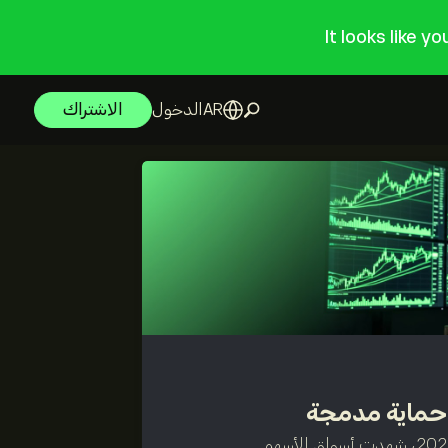
It looks like y
الدخول
الاشتراك
 حماية مدمجة
الأسواق ترتفع وتنخفض. هذا النهج مُعدٌّ للحالتين في عام 2022، شهدت أسواق الأسهم