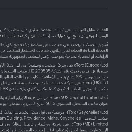
الوسيط. ينبغي أن تضع في اعتبارك ما إذا كنت تفهم كيفية تداول العق
النزاعات، أو الحماية المتاحة بموجب الإطار التنظيمي لجمهورية سيش
eToro (Europe) Ltd هي شركة معتمدة ومنظمة من قبل هيئة الأوراق والبورصات القبرصية (CySEC)، وذلك بموجب الترخيص رقم 109/10.
مسجلة في قبرص تحت رقم الشركة HE 200585. مكتب التسجيل:
برج نيوكليوس، 199 شارع رئيس الأساقفة مكاريوس الثالث، الطابق التاسع، ليماسول 3030، قبرص
eToro (UK) Ltd هي شركة خدمات مالية مرخصة ومنظمة من قبل هيئة السلوك المالي (FCA) بموجب الترخيص FRN 583263.
مكتب التسجيل: الطابق 24، ون كندا سكوير، كناري وارف، لندن E14 5AB.
تُنظم eToro AUS Capital Limited من قبل هيئة الأوراق المالية والاستثمارات الأسترالية (ASIC) لتقديم الخدمات المالية بموجب ترخيص الخدمات المالية الأسترالية رقم 491139.
عنوان مكتب التسجيل: المستوى 3، 60 شارع كاسلريج، سيدني نيو ساوث ويلز 2000، أستراليا.
eToro (Seychelles) Ltd. مرخصة من قبل هيئة الخدمات المالية في سيشيل («FSAS») لتقديم خدمات الوساطة بموجب ترخيص قانون الأوراق المالية لعام 2007 #SD076
مكتب التسجيل: Suite 18, 3rd Floor, Vairam Building, Providence, Mahe, Seychelles.