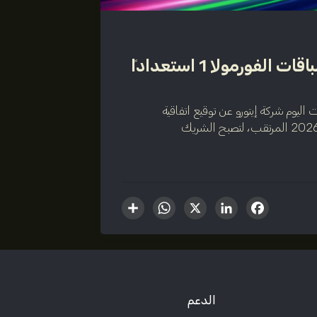
إيتورو تتعاون مع فريق BWT ألباين لسباقات الفورمولا 1 استعداداً
 العربية المتحدة، 15 يناير 2026 – أعلنت اليوم شركة إيتورو عن توقيع اتفاقية
شراكة مع فريق BWT ألباين لسباقات الفورمولا 1 لموسم 2026 المرتقب، لتصبح الشريك
WhatsApp
Share
LinkedIn
Facebook
X
الدعم