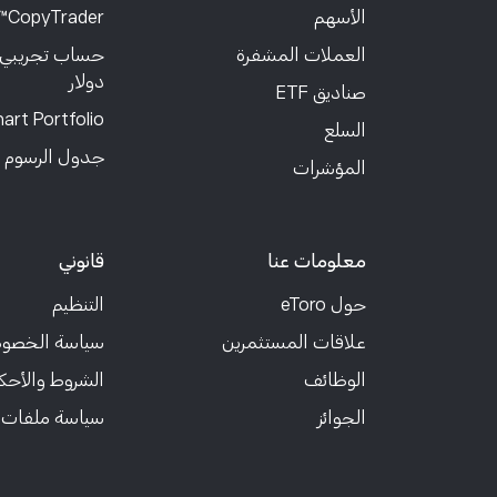
الأسهم
CopyTrader™
العملات المشفرة
دولار
صناديق ETF
art Portfolio
السلع
جدول الرسوم
المؤشرات
معلومات عنا
قانوني
حول eToro
التنظيم
علاقات المستثمرين
سياسة الخصو
الوظائف
الشروط والأحك
الجوائز
سياسة ملفات ت