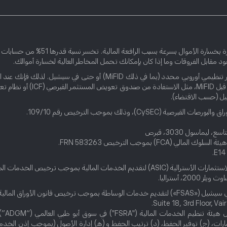
العقود مقابل الفروقات هي أدوات معقدة
ود مقابل الفروقات وما إذا كان بإمكانك تحمل المخاطر العالية لخسارة أموالك.
أسواق العملات الرقمية هي خدمات غير منظمة ولا تخضع لأي إطار تنظيمي أور
يل (حسب الاقتضاء).
imited