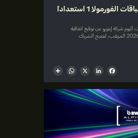
إيتورو تتعاون مع فريق BWT ألباين لسباقات الفورمولا 1 استعداداً
 العربية المتحدة، 15 يناير 2026 – أعلنت اليوم شركة إيتورو عن توقيع اتفاقية
شراكة مع فريق BWT ألباين لسباقات الفورمولا 1 لموسم 2026 المرتقب، لتصبح الشريك
WhatsApp
Share
LinkedIn
Facebook
X