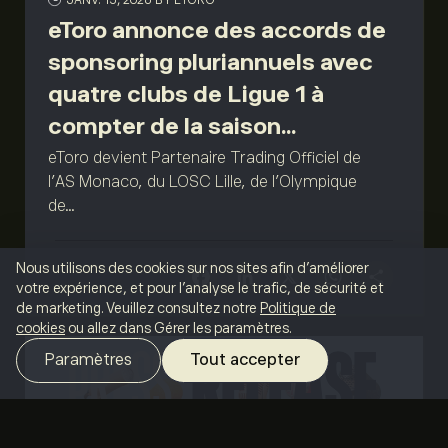
JANV. 15, 2026
BY ETORO
eToro annonce des accords de
sponsoring pluriannuels avec
quatre clubs de Ligue 1 à
compter de la saison...
eToro devient Partenaire Trading Officiel de
l’AS Monaco, du LOSC Lille, de l’Olympique
de...
Nous utilisons des cookies sur nos sites afin d'améliorer
Facebook
LinkedIn
X
What
Sha
votre expérience, et pour l'analyse le trafic, de sécurité et
de marketing. Veuillez consultez notre
Politique de
cookies
ou allez dans Gérer les paramètres.
Paramètres
Tout accepter