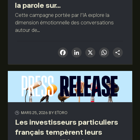
la parole sur...
Cette campagne portée par l’IA explore la
dimension émotionnelle des conversations
autour de...
Facebook
LinkedIn
X
What
Sha
MARS 25, 2026
BY ETORO
Les investisseurs particuliers
français tempèrent leurs