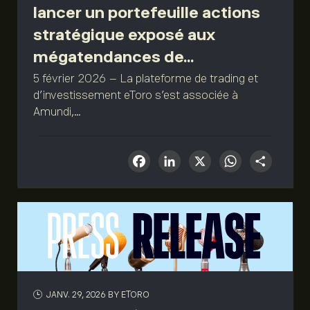
lancer un portefeuille actions
stratégique exposé aux
mégatendances de...
5 février 2026 – La plateforme de trading et
d’investissement eToro s’est associée à
Amundi,...
Facebook
LinkedIn
X
What
Sha
JANV. 29, 2026
BY ETORO