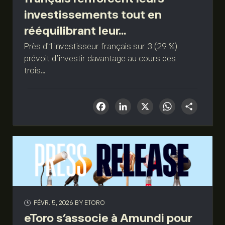
investissements tout en
rééquilibrant leur...
Près d'1 investisseur français sur 3 (29 %)
prévoit d'investir davantage au cours des
trois...
Facebook
LinkedIn
X
What
Sha
FÉVR. 5, 2026
BY ETORO
eToro s’associe à Amundi pour