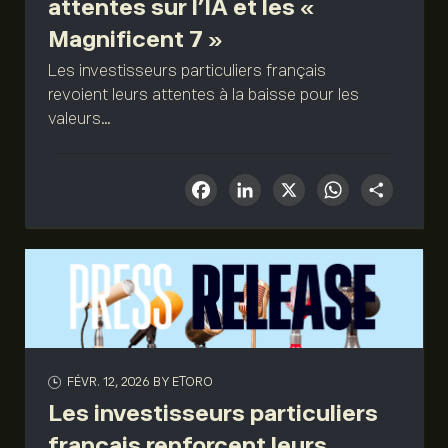
attentes sur l’IA et les «
Magnificent 7 »
Les investisseurs particuliers français
revoient leurs attentes à la baisse pour les
valeurs...
Facebook
LinkedIn
X
What
Sha
FÉVR. 12, 2026
BY ETORO
Les investisseurs particuliers
français renforcent leurs