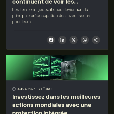
continuent de voir les...
Les tensions géopolitiques deviennent la
principale préoccupation des investisseurs
pour leurs...
Facebook
LinkedIn
X
What
Sha
JUIN 4, 2026
BY ETORO
Investissez dans les meilleures
actions mondiales avec une
protection intégrée