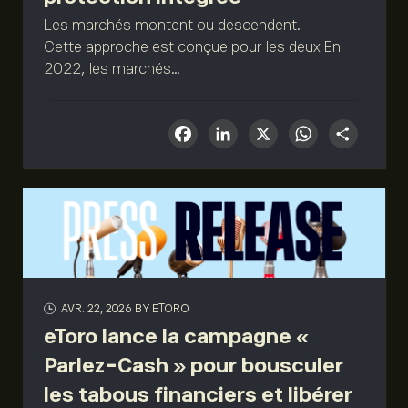
Les marchés montent ou descendent.
Cette approche est conçue pour les deux En
2022, les marchés...
Facebook
LinkedIn
X
What
Sha
AVR. 22, 2026
BY ETORO
eToro lance la campagne «
Parlez-Cash » pour bousculer
les tabous financiers et libérer