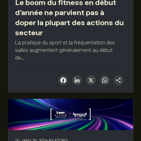
Le boom du fitness en début
d’année ne parvient pas à
doper la plupart des actions du
secteur
La pratique du sport et la fréquentation des
salles augmentent généralement au début
de...
Facebook
LinkedIn
X
What
Sha
JANV. 15, 2026
BY ETORO