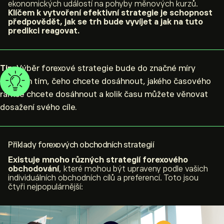
ekonomických událostí na pohyby měnových kurzů.
Klíčem k vytvoření efektivní strategie je schopnost
předpovědět, jak se trh bude vyvíjet a jak na tuto
predikci reagovat
.
Tip:
Výběr forexové strategie bude do značné míry
ovlivněn tím, čeho chcete dosáhnout, jakého časového
rámce chcete dosáhnout a kolik času můžete věnovat
dosažení svého cíle.
Příklady forexových obchodních strategií
Existuje mnoho různých strategií forexového
obchodování
, které mohou být upraveny podle vašich
individuálních obchodních cílů a preferencí. Toto jsou
čtyři nejpopulárnější: