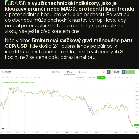
EUR/USD a
využít technické indikátory, jako je
klouzavý průměr nebo MACD, pro identifikaci trendu
a potenciálního bodu pro vstup do obchodu. Po vstupu
do obchodu může obchodník nastavit stop-loss, aby
omezil potenciální ztrátu a profit target pro realizaci
zisku, vše ještě před koncem dne.
Níže vidíme
5minutový svíčkový graf měnového páru
GBP/USD
, kde došlo 24. dubna lehce po půlnoci k
identifikaci sestupného trendu, jenž trval necelých 8
hodin, než se cena opět odrazila nahoru.