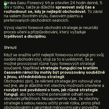
Správa času: Forexový trh je otevřen 24 hodin denně, 5
dní v týdnu, takže je důležité
spravovat svůj čas a
rozhodnout se, kdy je nejlepší obchodovat
. To závisí
na vašem životním stylu, časovém pásmu a
preferovaných obchodních seancích.
Vývoj vlastní forexové obchodní strategie je neustálý
proces učení a přizpůsobování, který vyžaduje
trpělivost a disciplínu
.
Shrnutí
Když se snažíte určit nejlepší forexovou strategii pro svůj
osobní obchodní styl, stojí za to si uvědomit, že je
možné provozovat různé typy forexových strategií
současně. Například
strategie fungující na kratším
časovém rámci by mohly být provozovány souběžně
s jinou, střednědobou strategií
.
Obchodníci zjistí, že některé strategie jim vyhovují více
než jiné, ale je důležité mít všechny možnosti otevřené a
rozvíjet své povědomí o tom, jak různé strategie
fungují
, aby bylo možné potenciálně odhalit nové
obchodní příležitosti. Nezapomeňte však, že všechny
strategie s sebou nesou určitý prvek rizika, proto před
obchodováním s jakýmikoli měnovými páry proveďte