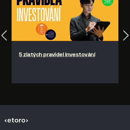
Previous
Ne
5 zlatých pravidel investování