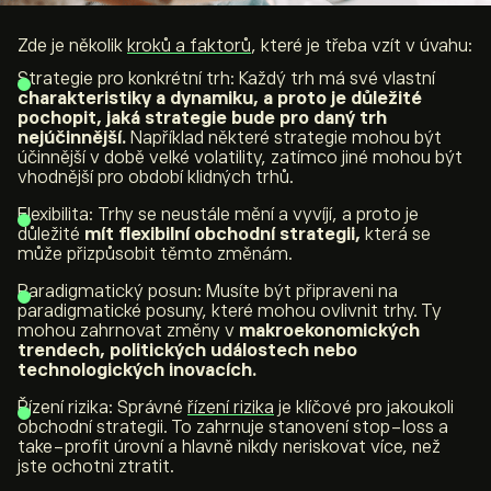
Zde je několik
kroků a faktorů
, které je třeba vzít v úvahu:
Strategie pro konkrétní trh: Každý trh má své vlastní
charakteristiky a dynamiku, a proto je důležité
pochopit, jaká strategie bude pro daný trh
nejúčinnější.
Například některé strategie mohou být
účinnější v době velké volatility, zatímco jiné mohou být
vhodnější pro období klidných trhů.
Flexibilita: Trhy se neustále mění a vyvíjí, a proto je
důležité
mít flexibilní obchodní strategii,
která se
může přizpůsobit těmto změnám.
Paradigmatický posun: Musíte být připraveni na
paradigmatické posuny, které mohou ovlivnit trhy. Ty
mohou zahrnovat změny v
makroekonomických
trendech, politických událostech nebo
technologických inovacích.
Řízení rizika: Správné
řízení rizika
je klíčové pro jakoukoli
obchodní strategii. To zahrnuje stanovení stop-loss a
take-profit úrovní a hlavně nikdy neriskovat více, než
jste ochotni ztratit.