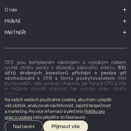
O nás
PRÁVNÍ
PARTNEŘI
CFD jsou komplexním nástrojem s vysokým rizikem
rychlé ztráty peněz v důsledku pákového efektu.
51%
účtů drobných investorů přichází o peníze při
obchodování s CFD s tímto poskytovatelem.
Měli
byste uvážit, zda opravdu chápete, jak fungují CFD a zda
si můžete dovolit přijmout tak vysoké riziko ztráty
peněz.
eToro (Europe) Ltd., společnost poskytující finanční
Na našich webech používáme cookies, abychom vylepšili
služby, která je povolena a regulována Kyperskou komisí
váš zážitek, analyzovali návštěvnost, zajistili bezpečnost
pro cenné papíry (CySEC) pod licencí č. 109/10.
a marketing. Pro více informací si přečtěte
Politiku pro
Registrována na Kypru pod číslem společnosti HE
práci s cookies
nebo přejděte do Nastavení.
200585. Sídlo společnosti: Neocleous Tower, třída
Archbishopa Makariose III 199, 9. patro, Limassol 3030,
Nastavení
Přijmout vše
Kypr.