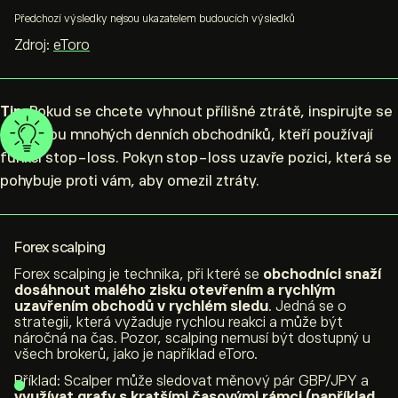
Předchozí výsledky nejsou ukazatelem budoucích výsledků
Zdroj:
eToro
Tip:
Pokud se chcete vyhnout přílišné ztrátě, inspirujte se
technikou mnohých denních obchodníků, kteří používají
funkci stop-loss. Pokyn stop-loss uzavře pozici, která se
pohybuje proti vám, aby omezil ztráty.
Forex scalping
Forex scalping je technika, při které se
obchodníci snaží
dosáhnout malého zisku otevřením a rychlým
uzavřením obchodů v rychlém sledu
. Jedná se o
strategii, která vyžaduje rychlou reakci a může být
náročná na čas. Pozor, scalping nemusí být dostupný u
všech brokerů, jako je například eToro.
Příklad: Scalper může sledovat měnový pár GBP/JPY a
využívat grafy s kratšími časovými rámci (například