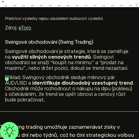
Předchozí výsledky nejsou ukazatelem budoucích výsledků
Zdroj:
eToro
Swingové obchodování (Swing Trading)
Swingové obchodování je strategie, která se zaměřuje
na
využití silných cenových trendů
. Swingoví
obchodníci se snaží “koupit na minimu” a “prodat na
maximu”, nebo držet pozici, dokud se trend nezastaví.
Příklad: Swingový obchodník sleduje měnový pár
AUD/USD a
identifikuje dlouhodobý vzestupný trend
.
Obchodník může rozhodnout o nákupu na dipu (poklesu)
s očekáváním, že trend se opět obnoví a cenový růst
bude pokračovat.
Tip:
Swing trading umožňuje zaznamenávat zisky v
průběhu dní nebo týdnů, což ho činí strategickou volbou