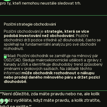
pro ty, kteří nemohou neustále sledovat trh.
Poziční strategie obchodování
Poziční obchodování je
strategie, která se více
podobá investování než obchodování
. Poziční
obchodníci drží pozice středně až dlouhodobě, často se
spoléhají na fundamentální analýzu pro své obchodní
rozhodnutí.
Příklad: Poziční obchodník se zaměřuje na měnový pár
USD/CAD. Sleduje makroekonomické události a zprávy z
Kanady a USA a identifikuje dlouhodobý trend způsobený
změnami v úrokových sazbách. Na základě těchto
informací
může obchodník rozhodnout o nákupu
nebo prodeji daného měnového páru a držet pozici
dlouhodobě
.
“
Není důležité, zda máte pravdu nebo ne, ale kolik
peněz vyděláte, když máte pravdu, a kolik ztratíte,
když se mýlíte.
”