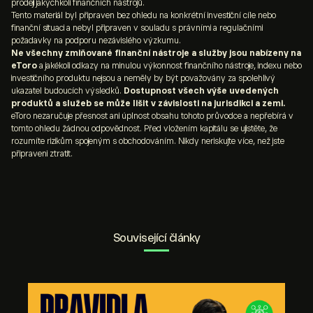
výraznější cenové pohyby.
prodeji jakýchkoli finančních nástrojů.
automaticky uzavřou ztrátové obchody při dosažení
Tento materiál byl připraven bez ohledu na konkrétní investiční cíle nebo
finanční situaci a nebyl připraven v souladu s právními a regulačními
určité cenové hladiny.
požadavky na podporu nezávislého výzkumu.
Ne všechny zmiňované finanční nástroje a služby jsou nabízeny na
eToro
a jakékoli odkazy na minulou výkonnost finančního nástroje, indexu nebo
investičního produktu nejsou a neměly by být považovány za spolehlivý
ukazatel budoucích výsledků.
Dostupnost všech výše uvedených
produktů a služeb se může lišit v závislosti na jurisdikci a zemi.
eToro nezaručuje přesnost ani úplnost obsahu tohoto průvodce a nepřebírá v
tomto ohledu žádnou odpovědnost. Před vložením kapitálu se ujistěte, že
rozumíte rizikům spojeným s obchodováním. Nikdy neriskujte více, než jste
připraveni ztratit.
Související články