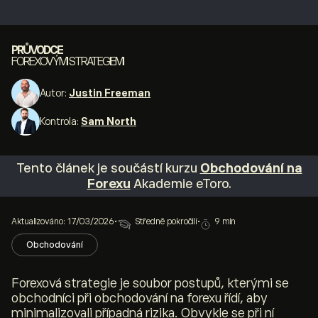
PRŮVODCE
FOREXOVÝMI STRATEGIEMI
Autor:
Justin Freeman
Kontrola:
Sam North
Tento článek je součástí kurzu
Obchodování na
Forexu
Akademie eToro.
Aktualizováno: 17/03/2026
•
Středně pokročilí
•
9 min
Obchodování
Forexová strategie je soubor postupů, kterými se
obchodníci při obchodování na forexu řídí, aby
minimalizovali případná rizika. Obvykle se při ní