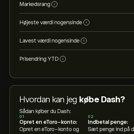
Markedsrang
i
Højeste værdi nogensinde
i
Lavest værdi nogensinde
i
Prisendring YTD
i
Hvordan kan jeg
købe Dash?
Sådan køber du Dash:
01
02
Opret en eToro-konto:
Indbetal penge:
Opret en eToro-konto og
Sæt penge ind på d