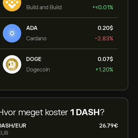
Build and Build
+‎<‎0.01%
ADA
0.20‎$‎
Cardano
-2.83%
DOGE
0.07‎$‎
Dogecoin
+1.20%
Hvor meget koster
1 DASH
?
DASH/EUR
26.79‎€‎
EUR