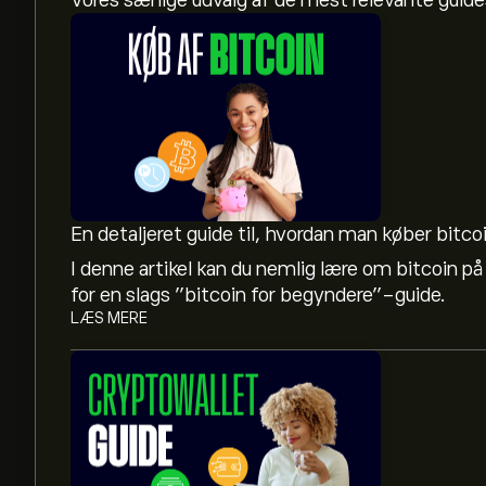
Vores særlige udvalg af de mest relevante gui
En detaljeret guide til, hvordan man køber bitco
I denne artikel kan du nemlig lære om bitcoin på
for en slags ”bitcoin for begyndere”-guide.
LÆS MERE
Den aktuelle pris på DASH er 30.96‎$‎ USD
Markedsværdien af Dash er 395.79M‎$‎ USD