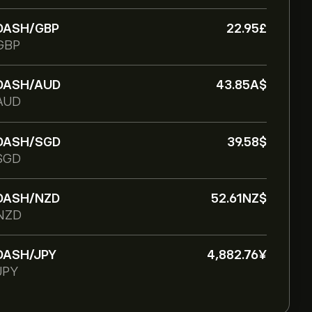
DASH/GBP
22.95‎£‎
GBP
DASH/AUD
43.85‎A$‎
AUD
DASH/SGD
39.58‎$‎
SGD
DASH/NZD
52.61‎NZ$‎
NZD
DASH/JPY
4,882.76‎¥‎
JPY