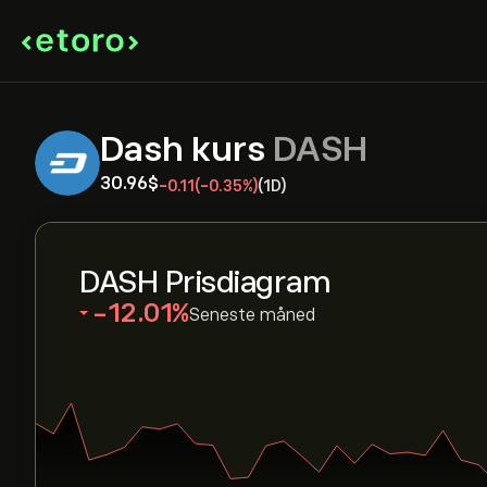
Dash kurs
DASH
30.96‎$‎
-0.11
(-0.35%)
(1D)
DASH Prisdiagram
‎-12.01‎
Seneste måned