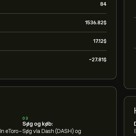
84
1536.82‎$‎
17.12‎$‎
-27.81‎$‎
03
Søg og køb:
in eToro-
Søg via Dash (DASH) og