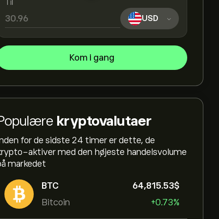
Til
USD
Kom i gang
Populære
kryptovalutaer
Inden for de sidste 24 timer er dette, de
krypto-aktiver med den højeste handelsvolume
på markedet
BTC
64,815.53‎$‎
Bitcoin
+0.73%