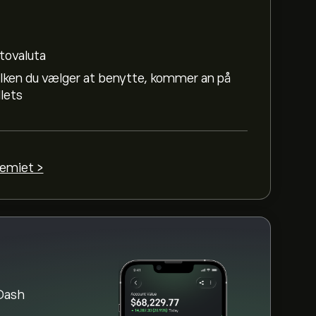
ptovaluta
ilken du vælger at benytte, kommer an på
.32M
llets
ammet, og zoom ud for at se de historiske
ret mellem 7.76‎$‎ i løbet af det sidste år.
emiet >
DASH)" på eToros hjemmeside. Når du har
u klikke på "Handel"-knappen og beslutte,
ve en ordre, der køber DASH til en bestemt
 Dash