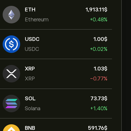
ETH
1,913.11‎$‎
Ethereum
+0.48%
USDC
1.00‎$‎
USDC
+0.02%
XRP
1.03‎$‎
XRP
-0.77%
SOL
73.73‎$‎
Solana
+1.40%
BNB
591.76‎$‎