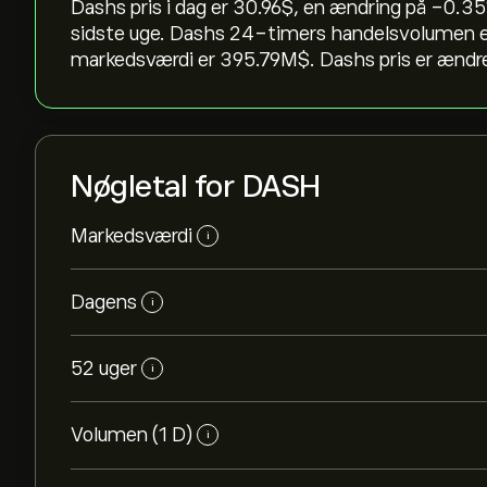
Dashs pris i dag er 30.96‎$‎, en ændring på ‎-0.35‎
sidste uge. Dashs 24-timers handelsvolumen 
markedsværdi er 395.79M‎$‎. Dashs pris er ændre
Nøgletal for DASH
Markedsværdi
i
Dagens
i
52 uger
i
Volumen (1 D)
i