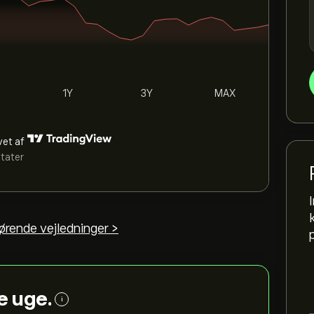
1Y
3Y
MAX
vet af
ltater
ørende vejledninger >
e uge.
i