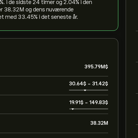
%. i de sidste 24 timer og ‎2.04‎% i den
er 38.32M og dens nuværende
t med ‎33.45‎% i det seneste år.
395.79M‎$‎
30.64‎$‎
-
31.42‎$‎
19.91‎$‎
-
149.83‎$‎
38.32M