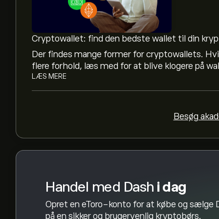
Dashs hidtil højeste værdi er 1,536.82‎$‎ USD
Cryptowallet: find den bedste wallet til din kry
Der findes mange former for cryptowallets. Hv
Dash har en 24-timers handelsvolumen på 38
flere forhold, læs med for at blive klogere på wa
LÆS MERE
Vælg tidsrammen "1D" eller "1U" på eToro-diagr
prisbevægelser for Dash. Prisen på Dash har varie
Besøg akad
For at købe DASH skal du besøge siden "Dash (
oprettet en konto og indbetalt et beløb, skal d
hvor meget Dash, du vil købe. Du kan også afgi
pris i fremtiden.
Handel med Dash
i dag
Opret en eToro-konto for at købe og sælge
på en sikker og brugervenlig kryptobørs.