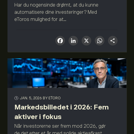
Har du nogensinde drømt, at du kunne
automatisere dine investeringer? Med
eToros mulighed for at...
Facebook
LinkedIn
X
What
Sha
JAN. 5, 2026
BY ETORO
Markedsbilledet i 2026: Fem
aktiver i fokus
Når investorerne ser frem mod 2026, gør
de det efter et år med solide aktieafkast,