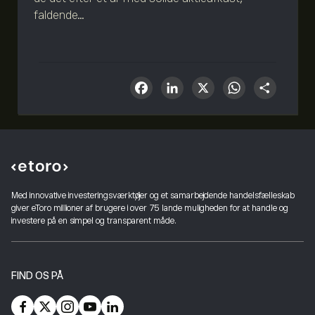
faldende...
Facebook
LinkedIn
X
What
Sha
Med innovative investeringsværktøjer og et samarbejdende handelsfælleskab
giver eToro millioner af brugere i over 75 lande muligheden for at handle og
investere på en simpel og transparent måde.
FIND OS PÅ