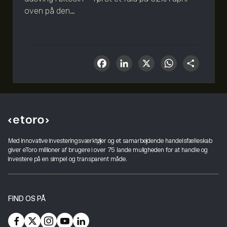
oven på den...
Facebook
LinkedIn
X
What
Sha
Med innovative investeringsværktøjer og et samarbejdende handelsfælleskab
giver eToro millioner af brugere i over 75 lande muligheden for at handle og
investere på en simpel og transparent måde.
FIND OS PÅ