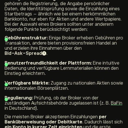
gehören die Registrierung, die Angabe persönlicher
Daten, die Identitätsprüfung sowie die Einzahlung eines
Startbetrags – ähnlich wie bei einem herkömmlichen
Bankkonto, nur eben für Aktien und andere Wertpapiere.
Bei der Auswahl eines Brokers sollten unter anderem
folgende Punkte berücksichtigt werden:
Gebührenstruktur:
Einige Broker erheben Gebühren pro
Transaktion, andere bieten provisionsfreien Handel an
und erzielen ihre Einnahmen über den
Bid-Ask-Spread
.
Benutzerfreundlichkeit der Plattform:
Eine intuitive
Bedienung und verfügbare Lernmaterialien können den
Einstieg erleichtern.
Verfügbare Märkte:
Zugang zu nationalen Aktien sowie
internationalen Börsenplätzen.
Regulierung:
Prüfung, ob der Broker von der
zuständigen Aufsichtsbehörde zugelassen ist (z. B.
BaFin
in Deutschland).
Die meisten Broker akzeptieren Einzahlungen
per
Banküberweisung oder Debitkarte
. Dadurch lässt sich
ein Konto
in kurzer
Zeit einrichten
und die erste