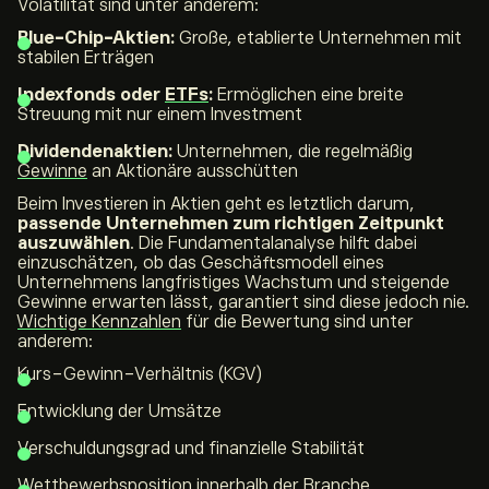
Volatilität sind unter anderem:
Blue-Chip-Aktien:
Große, etablierte Unternehmen mit
stabilen Erträgen
Indexfonds oder
ETFs
:
Ermöglichen eine breite
Streuung mit nur einem Investment
Dividendenaktien:
Unternehmen, die regelmäßig
Gewinne
an Aktionäre ausschütten
Beim Investieren in Aktien geht es letztlich darum,
passende Unternehmen zum richtigen Zeitpunkt
auszuwählen
. Die Fundamentalanalyse hilft dabei
einzuschätzen, ob das Geschäftsmodell eines
Unternehmens langfristiges Wachstum und steigende
Gewinne erwarten lässt, garantiert sind diese jedoch nie.
Wichtige Kennzahlen
für die Bewertung sind unter
anderem:
Kurs-Gewinn-Verhältnis (KGV)
Entwicklung der Umsätze
Verschuldungsgrad und finanzielle Stabilität
Wettbewerbsposition innerhalb der Branche