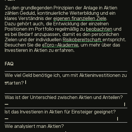
Zu den grundlegenden Prinzipien der Anlage in Aktien
zählen Geduld, kontinuierliche Weiterbildung und ein
klares Verständnis der
eigenen finanziellen Ziele
.
Dazu gehört auch, die Entwicklung der einzelnen
Positionen im Portfolio regelmäßig zu
beobachten
und
es bei Bedarf anzupassen, damit es den persönlichen
Zielen und der individuellen
Risikobereitschaft
entspricht.
Besuchen Sie die
eToro-Akademie
, um mehr über das
Investieren in Aktien zu erfahren.
FAQ
Wie viel Geld benötige ich, um mit Aktieninvestitionen zu
starten?
Ein Vorteil des Aktienmarkts ist, dass kein großes
Was ist der Unterschied zwischen Aktien und Anteilen?
Startkapital erforderlich ist. Viele Online-Broker
Die beiden Begriffe werden weitestgehend synonym
ermöglichen Investitionen in
Bruchteile von Aktien
,
Ist das Investieren in Aktien für Einsteiger geeignet?
verwendet. Beide bezeichnen Unternehmensanteile, die
sodass auch mit kleineren Beträgen begonnen werden
Aktien können auch für Einsteiger geeignet sein,
an
Börsen
gehandelt werden.
kann.
Wie analysiert man Aktien?
abhängig von der individuellen Situation und