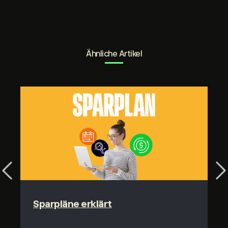
Ähnliche Artikel
Previous
Ne
Sparpläne erklärt