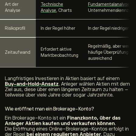
Art der
Technische
Fundamentalanalyse
,
Analyse
Analyse
, Charts
Unternehmenskennzahl
Risikoprofil
In der Regel höher
In der Regel niedriger
Regelmäßig, aber wenige
Erfordert aktive
Zeitaufwand
häufige Überprüfung
Marktbeobachtung
ausreichend
Langfristiges Investieren in Aktien basiert auf einem
Buy-and-Hold-Ansatz
. Anleger wählen Aktien mit dem
Ziel aus, diese über einen längeren Zeitraum zu halten –
teilweise über viele Jahre oder sogar Jahrzehnte.
Wie eröffnet man ein Brokerage-Konto?
Ein Brokerage-Konto ist ein
Finanzkonto, über das
Anleger Aktien kaufen und verkaufen können
.
Die Eröffnung eines Online-Brokerage-Kontos erfolgt in
der Regel
bei einem regulierten Anbieter
. Dazu