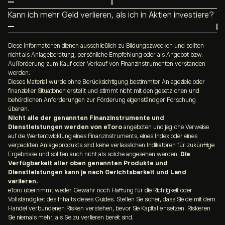
Aktien können auf verschiedene Weise analysiert
Risikobereitschaft. Mit
ausreichender Vorbereitung
,
Kann ich mehr Geld verlieren, als ich in Aktien investiere?
werden. Gängig sind
die Fundamentalanalyse und die
Recherche und einem langfristigen Ansatz lassen sich
Beim Kauf von Aktien ohne
Hebel
ist der maximale
technische Analyse
. Auch eigene Erfahrungen mit einem
Risiken besser steuern.
Verlust auf das eingesetzte Kapital begrenzt. Der Einsatz
Diese Informationen dienen ausschließlich zu Bildungszwecken und sollten
Unternehmen können bei der Einschätzung hilfreich sein
nicht als Anlageberatung, persönliche Empfehlung oder als Angebot bzw.
von Hebelprodukten oder Leerverkäufen kann jedoch zu
und eine sinnvolle Ergänzung darstellen.
Aufforderung zum Kauf oder Verkauf von Finanzinstrumenten verstanden
Verlusten führen, die über den ursprünglichen Einsatz
werden.
Dieses Material wurde ohne Berücksichtigung bestimmter Anlageziele oder
hinausgehen. Daher ist es wichtig, die Risiken jeder
finanzieller Situationen erstellt und stimmt nicht mit den gesetzlichen und
Strategie genau zu verstehen.
behördlichen Anforderungen zur Förderung eigenständiger Forschung
überein.
Nicht alle der genannten Finanzinstrumente und
Dienstleistungen werden von eToro
angeboten und jegliche Verweise
auf die Wertentwicklung eines Finanzinstruments, eines Index oder eines
verpackten Anlageprodukts sind keine verlässlichen Indikatoren für zukünftige
Ergebnisse und sollten auch nicht als solche angesehen werden.
Die
Verfügbarkeit aller oben genannten Produkte und
Dienstleistungen kann je nach Gerichtsbarkeit und Land
variieren.
eToro übernimmt weder Gewähr noch Haftung für die Richtigkeit oder
Vollständigkeit des Inhalts dieses Guides. Stellen Sie sicher, dass Sie die mit dem
Handel verbundenen Risiken verstehen, bevor Sie Kapital einsetzen. Riskieren
Sie niemals mehr, als Sie zu verlieren bereit sind.