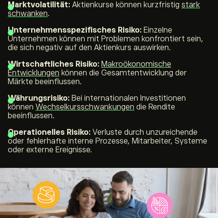
Marktvolatilität:
Aktienkurse können kurzfristig
stark
schwanken
.
Unternehmensspezifisches Risiko:
Einzelne
Unternehmen können mit Problemen konfrontiert sein,
die sich negativ auf den Aktienkurs auswirken.
Wirtschaftliches Risiko:
Makroökonomische
Entwicklungen
können die Gesamtentwicklung der
Märkte beeinflussen.
Währungsrisiko:
Bei internationalen Investitionen
können
Wechselkursschwankungen
die Rendite
beeinflussen.
Operationelles Risiko:
Verluste durch unzureichende
oder fehlerhafte interne Prozesse, Mitarbeiter, Systeme
oder externe Ereignisse.