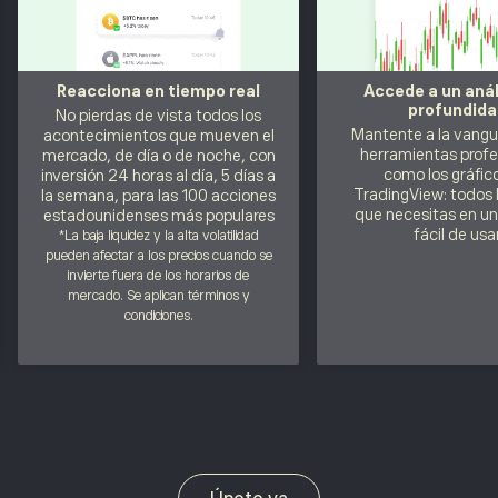
Reacciona en tiempo real
Accede a un anál
profundida
No pierdas de vista todos los
Mantente a la vangu
acontecimientos que mueven el
herramientas profe
mercado, de día o de noche, con
como los gráfic
inversión 24 horas al día, 5 días a
TradingView: todos 
la semana, para las 100 acciones
que necesitas en u
estadounidenses más populares
fácil de usa
*La baja liquidez y la alta volatilidad
pueden afectar a los precios cuando se
invierte fuera de los horarios de
mercado. Se aplican términos y
condiciones.