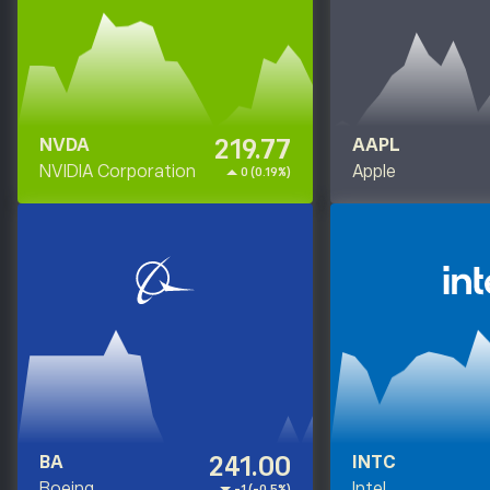
219.77
NVDA
AAPL
NVIDIA Corporation
Apple
0 (0.19%)
241.00
BA
INTC
Boeing
Intel
-1 (-0.5%)