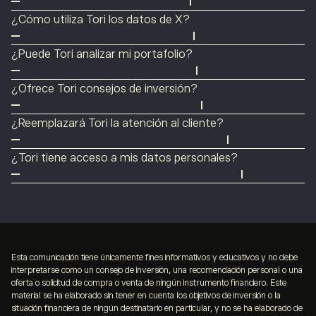
Un portafolio de agente es un portafolio que puedes
Púlsalo para iniciar una conversación: puedes preguntar
¿Cómo utiliza Tori los datos de X?
crear hablando con Tori. Describes tu estrategia y Tori
lo que sea en cualquier momento.
Tori utiliza el análisis de opiniones en tiempo real de X,
te ayuda a desarrollarla y gestionarla, sin que pierdas el
¿Puede Tori analizar mi portafolio?
con tecnología de Grok 4.2, para mostrar lo que está
control en ningún momento.
Sí. Tori puede analizar tus inversiones, señalar los riesgos
pasando en el mercado y qué lo impulsa.
¿Ofrece Tori consejos de inversión?
y ofrecerte información útil basada en tu portafolio.
No. Tori ofrece datos e información para ayudarte a
¿Reemplazará Tori la atención al cliente?
tomar decisiones, pero no ofrece asesoramiento
No. Tori complementa el servicio de atención al cliente
financiero.
¿Tori tiene acceso a mis datos personales?
respondiendo a tus preguntas al instante, pero siempre
Tori utiliza tu portafolio, actividad e historial de
puedes hablar con un agente cuando lo necesites.
conversaciones para personalizar las respuestas. Tus
datos se tratan de acuerdo con la política de privacidad
de eToro.
Esta comunicación tiene únicamente fines informativos y educativos y no debe
interpretarse como un consejo de inversión, una recomendación personal o una
oferta o solicitud de compra o venta de ningún instrumento financiero. Este
material se ha elaborado sin tener en cuenta los objetivos de inversión o la
situación financiera de ningún destinatario en particular, y no se ha elaborado de