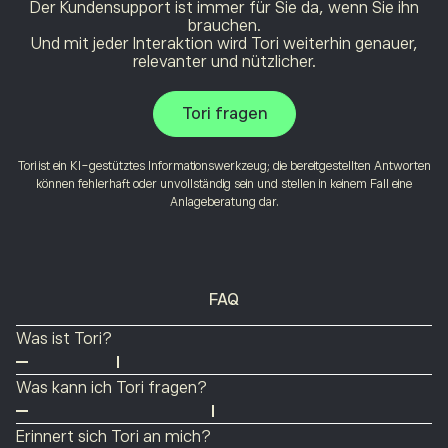
Der Kundensupport ist immer für Sie da, wenn Sie ihn
brauchen.
Und mit jeder Interaktion wird Tori weiterhin genauer,
relevanter und nützlicher.
Tori fragen
Tori ist ein KI-gestütztes Informationswerkzeug; die bereitgestellten Antworten
können fehlerhaft oder unvollständig sein und stellen in keinem Fall eine
Anlageberatung dar.
FAQ
Was ist Tori?
Tori ist der Anlageassistent von eToro. Damit erkunden
Was kann ich Tori fragen?
Sie Märkte, analysieren Ihr Portfolio und verstehen, was
Fragen Sie nach Markttrends, analysieren Sie Ihr
passiert – alles in natürlichen Konversationen.
Erinnert sich Tori an mich?