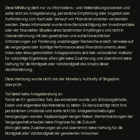
Diese Mitteilung dient nur zu Informations- und Weiterbildungszwecken und
sollte nicht als Anlageberatung, persönliche Empfehlung oder Angebot oder
Aufforderung zum Kauf oder Verkauf von Finanzinstrumenten verstanden
werden. Dieses Infomaterial wurde ohne Berücksichtigung der Investmentziele
oder der finanziellen Situation eines bestimmten Empfängers und nicht in
Übereinstimmung mit den gesetzlichen und aufsichtsrechtlichen
Anforderungen zur Förderung unabhängiger Recherche erstellt. Verweise auf
die vergangene oder künftige Performance eines Finanzinstruments, eines
Index oder eines gebündelten Anlageprodukts sind kein verlässlicher Indikator
für zukünftige Ergebnisse. eToro gibt keine Zusicherung und übernimmt keine
Haftung für die Richtigkeit oder Vollständigkeit des Inhalts dieser
Veröffentlichung.
Diese Werbung wurde nicht von der Monetary Authority of Singapore
überprüft.
Tori bietet keine Anlageberatung an.
Tori ist ein KI-gestütztes Tool, das entwickelt wurde, um Schulungsinhalte,
Daten und allgemeine Markteinblicke zu bieten. Es berücksichtigt nicht Ihre
persönlichen Umstände und sollte nicht für Anlageentscheidungen
herangezogen werden. Kapitalanlagen bergen Risiken. Wertentwicklungen der
Vergangenheit erlauben keine Prognose für die Zukunft.
eToro gibt keine Zusicherungen ab und übernimmt keine Haftung für die
Richtigkeit oder Vollständigkeit der generierten Antworten.