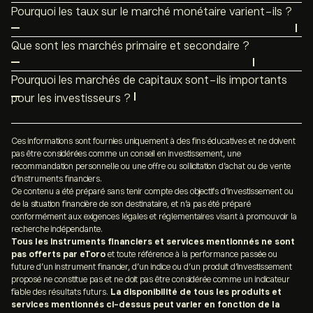
Pourquoi les taux sur le marché monétaire varient-ils ?
Les taux d’intérêts dans chaque pays influencent
Que sont les marchés primaire et secondaire ?
fortement le marché monétaire.
Si ces taux ne fluctuent
Sur le marché dit primaire, les investisseurs et
pas énormément par rapport à leur taux de base, leurs
Pourquoi les marchés de capitaux sont-ils importants
entreprises négocient directement entre eux. Par
variations impactent la solvabilité des émetteurs et le
pour les investisseurs ?
exemple, une toute première émission d’actions par une
risque géopolitique. Plus le
risque
est considéré comme
Les marchés de capitaux offrent une multitude
société, après une
IPO
par exemple, sera traitée sur le
élevé, plus les taux appliqués sont importants.
d’opportunités aux investisseurs et leur permettent de
Ces informations sont fournies uniquement à des fins éducatives et ne doivent
marché primaire, en lien direct avec la firme.
pas être considérées comme un conseil en investissement, une
suivre des
tendances
, de prendre des décisions en lien
Sur le marché secondaire, les
actifs
sont déjà émis et
recommandation personnelle ou une offre ou sollicitation d’achat ou de vente
avec le contexte
économique
et géopolitique, de
négociés une première fois et sont par conséquent
d’instruments financiers.
Ce contenu a été préparé sans tenir compte des objectifs d’investissement ou
participer à l’économie globale et de suivre une stratégie
échangeables entre les différents investisseurs, hors du
de la situation financière de son destinataire, et n’a pas été préparé
visant à leur indépendance financière. Ce sont aussi des
champ d’action de l’entreprise cotée par exemple.
conformément aux exigences légales et réglementaires visant à promouvoir la
recherche indépendante.
indicateurs précieux pour déterminer l’état de santé de
Tous les instruments financiers et services mentionnés ne sont
l’économie de leur pays.
pas offerts par eToro
et toute référence à la performance passée ou
future d’un instrument financier, d’un indice ou d’un produit d’investissement
proposé ne constitue pas et ne doit pas être considérée comme un indicateur
fiable des résultats futurs.
La disponibilité de tous les produits et
services mentionnés ci-dessus peut varier en fonction de la