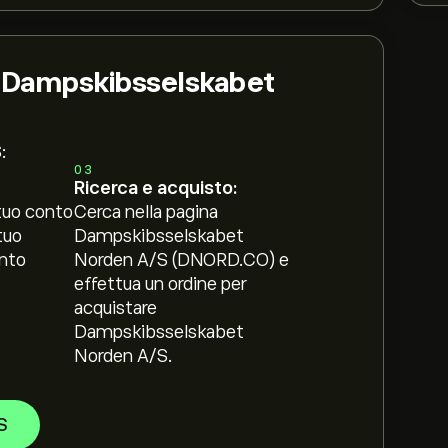
i Dampskibsselskabet
:
03
Ricerca e acquisto:
tuo conto
Cerca nella pagina
tuo
Dampskibsselskabet
nto
Norden A/S (DNORD.CO) e
effettua un ordine per
acquistare
Dampskibsselskabet
Norden A/S.
S