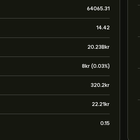
64065.31
14.42
20.23B‎kr‎
8‎kr‎ (0.03%)
320.2‎kr‎
22.21‎kr‎
0.15