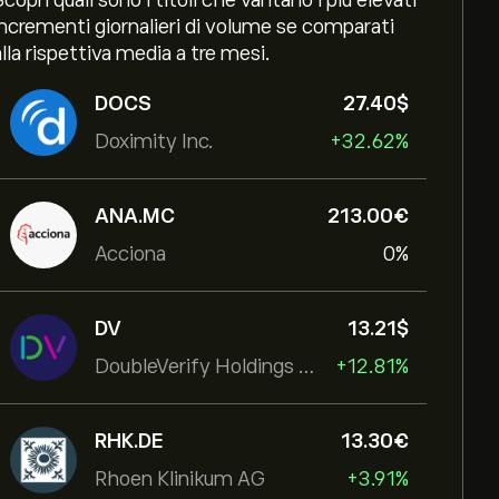
Scopri quali sono i titoli che vantano i più elevati
incrementi giornalieri di volume se comparati
alla rispettiva media a tre mesi.
DOCS
27.40‎$‎
Doximity Inc.
+32.62%
ANA.MC
213.00‎€‎
Acciona
0%
DV
13.21‎$‎
DoubleVerify Holdings Inc
+12.81%
RHK.DE
13.30‎€‎
Rhoen Klinikum AG
+3.91%