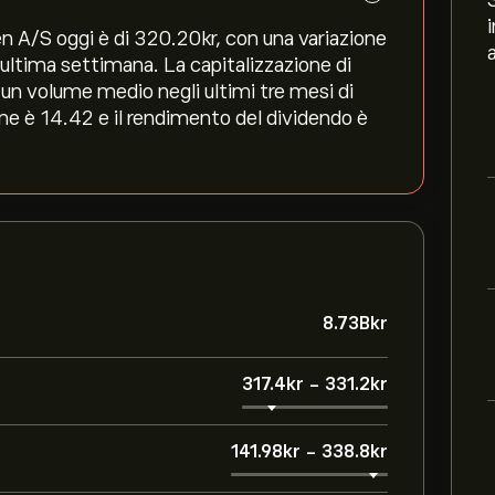
 A/S oggi è di 320.20‎kr‎, con una variazione
ll'ultima settimana. La capitalizzazione di
 un volume medio negli ultimi tre mesi di
one è 14.42 e il rendimento del dividendo è
8.73B‎kr‎
317.4‎kr‎
-
331.2‎kr‎
141.98‎kr‎
-
338.8‎kr‎