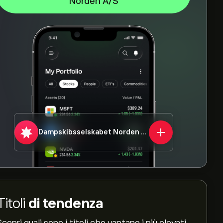
Norden A/S
Dampskibsselskabet Norden A/S
DNORD.CO
Titoli
di tendenza