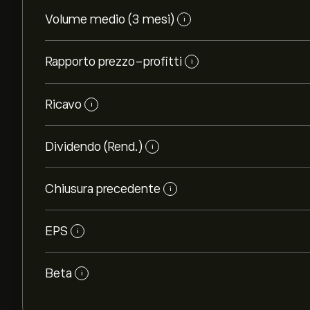
Volume medio (3 mesi)
i
Rapporto prezzo-profitti
i
Ricavo
i
Dividendo (Rend.)
i
Chiusura precedente
i
EPS
i
Beta
i