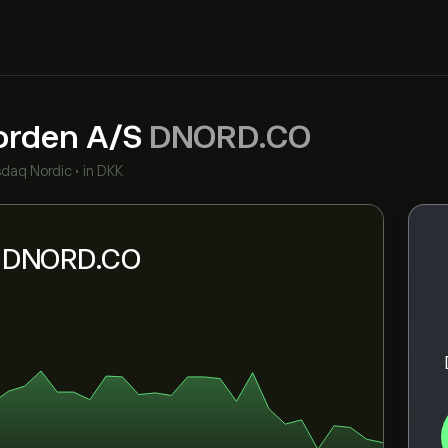
orden A/S
DNORD.CO
daq Nordic
•
in DKK
ni DNORD.CO