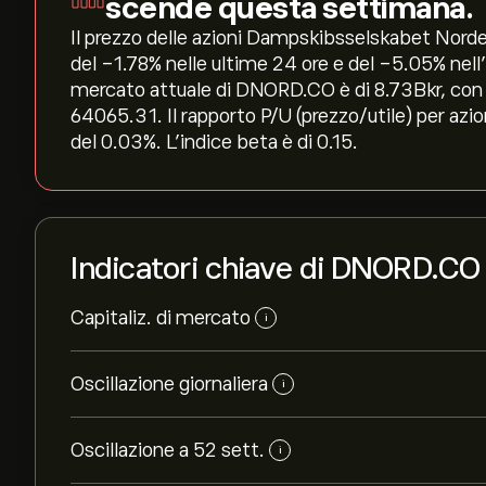
scende questa settimana.
Il prezzo delle azioni Dampskibsselskabet Norden
del ‎-1.78‎% nelle ultime 24 ore e del ‎-5.05‎% ne
mercato attuale di DNORD.CO è di 8.73B‎kr‎, con
64065.31. Il rapporto P/U (prezzo/utile) per azi
del 0.03%. L'indice beta è di 0.15.
Indicatori chiave di DNORD.CO
Capitaliz. di mercato
i
Oscillazione giornaliera
i
Oscillazione a 52 sett.
i