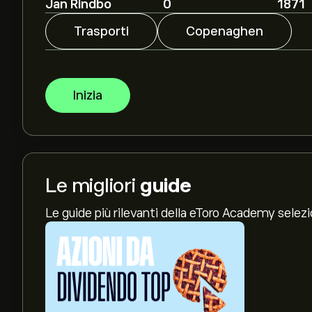
Jan Rindbo
0
1871
Trasporti
Copenaghen
Inizia
Le migliori
guide
Le guide più rilevanti della eToro Academy selez