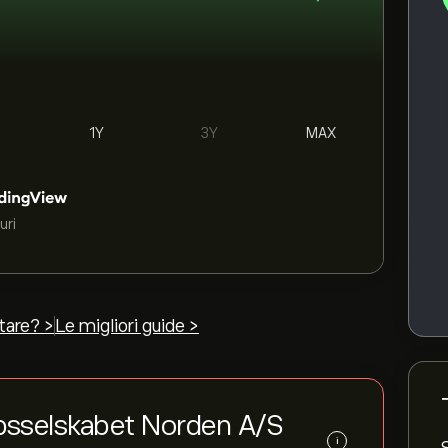
1Y
3Y
MAX
uri
tare? >
Le migliori guide >
kibsselskabet Norden A/S
i