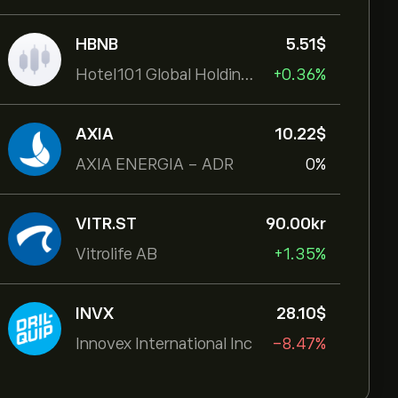
HBNB
5.51‎$‎
Hotel101 Global Holdings Corp
+0.36%
AXIA
10.22‎$‎
AXIA ENERGIA - ADR
0%
VITR.ST
90.00‎kr‎
Vitrolife AB
+1.35%
INVX
28.10‎$‎
Innovex International Inc
-8.47%