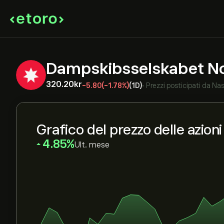
Dampskibsselskabet N
320.20‎kr‎
-5.80
(-1.78%)
(1D)
•
Prezzi posticipati da
Nas
Grafico del prezzo delle azio
‎4.85‎
Ult. mese