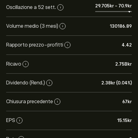
29.705‎kr‎
-
70.9‎kr‎
Oscillazione a 52 sett.
i
Volume medio (3 mesi)
130186.89
i
Rapporto prezzo-profitti
4.42
i
Ricavo
2.75B‎kr‎
i
Dividendo (Rend.)
2.38‎kr‎ (0.04%)
i
Chiusura precedente
67‎kr‎
i
EPS
15.15‎kr‎
i