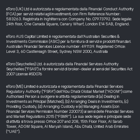
eToro (UK) Ltd è autorizzata e regolamentata dalla Financial Conduct Authority
(FCA) per servizi relativi agli investimenti, con Firm Reference Number:
583263. Registrata in Inghilterra con Company No. 07973792. Sede legale:
24th floor, One Canada Square, Canary Wharf, London E14 5AB, England.
eToro AUS Capital Limited è regolamentata dall’Australian Securities &
Investments Commission (ASIC) per la fornitura di servizi e prodotti finanziari.
Australian Financial Services Licence number: 491139. Registered Office:
Level 3, 60 Castlereagh Street, Sydney NSW 2000, Australia
eToro (Seychelles) Ltd. è autorizzata dalla Financial Services Authority
Seychelles ("FSAS") a fornire servizi di broker-dealer ai sensi del Securities Act
2007 License #SD076
eToro (ME) Limited è autorizzata e regolamentata dalla Financial Services
Regulatory Authority ("FSRA") dell’Abu Dhabi Global Market (“ADGM”) come
Authorised Person a svolgere le attività regolamentate di (a) Dealing in
Investments as Principal (Matched), (b) Arranging Deals in Investments, (c)
Providing Custody, (d) Arranging Custody e (e) Managing Assets (con
Financial Services Permission Number 220073) ai sensi delle Financial Services
and Market Regulations 2015 (“FSMR”). La sua sede legale e principale sede
di attività si trova presso Office 207 and 208, 15th Floor Floor, Al Sarab
Tower, ADGM Square, Al Maryah Island, Abu Dhabi, United Arab Emirates
(“UAE”).