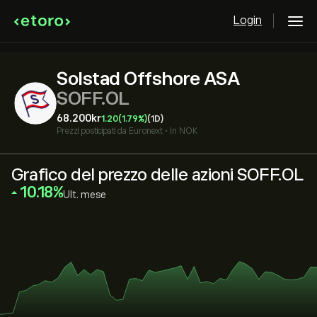
Login
Solstad Offshore ASA
SOFF.OL
68.200‎kr‎
1.20
(1.79%)
(1D)
Prezzi posticipati da
Euronext
•
In NOK
Grafico del prezzo delle azioni SOFF.OL
‎10.18‎
Ult. mese