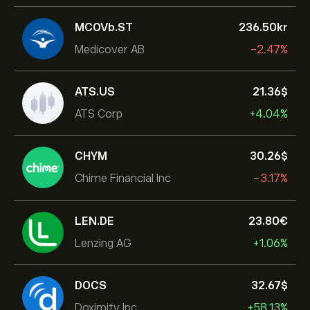
MCOVb.ST
236.50‎kr‎
Medicover AB
-2.47%
ATS.US
21.36‎$‎
ATS Corp
+4.04%
CHYM
30.26‎$‎
Chime Financial Inc
-3.17%
LEN.DE
23.80‎€‎
Lenzing AG
+1.06%
DOCS
32.67‎$‎
Doximity Inc.
+58.13%