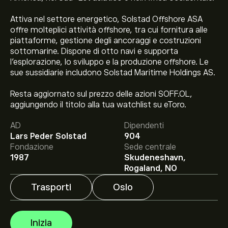
Attiva nel settore energetico, Solstad Offshore ASA
offre molteplici attività offshore, tra cui fornitura alle
piattaforme, gestione degli ancoraggi e costruzioni
sottomarine. Dispone di otto navi e supporta
l'esplorazione, lo sviluppo e la produzione offshore. Le
sue sussidiarie includono Solstad Maritime Holdings AS.
Resta aggiornato sul prezzo delle azioni SOFF.OL,
Il prezzo attuale delle azioni SOFF.OL è di 68.200‎kr‎.
aggiungendo il titolo alla tua watchlist su eToro.
AD
Dipendenti
Lars Peder Solstad
904
Fondazione
Sede centrale
Il target di prezzo medio per le azioni Solstad Offshore
1987
Skudeneshavn,
ASA è di 68.200‎kr‎.
Iscriviti
su eToro per previsioni
Rogaland, NO
dettagliate degli analisti e obiettivi di prezzo.
Trasporti
Oslo
Gli analisti offrono previsioni per le azioni Solstad
Offshore ASA basate su tendenze di mercato, rapporti
Inizia
finanziari e crescita prevista. Consulta le previsioni