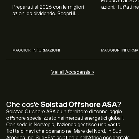
Preparati al 2026
Preparati al 2026 con le migliori
azioni. Tuffati ne
azioni da dividendo. Scopri il
Banco BPM, Ama
potenziale di J&J, Chevron,
TSMC, Costco e El
Coca-Cola, Verizon, Eni, A2A
all’analisi espert
con l’analisi esperta di eToro.
MAGGIORI INFORMAZIONI
MAGGIORI INFORMA
Vai all'Accademia >
Che cos'è
Solstad Offshore ASA
?
Solstad Offshore ASA è un fornitore di tonnellaggio
offshore specializzato nei mercati energetici globali.
Con sede in Norvegia, l'azienda gestisce una vasta
flotta di navi che operano nel Mare del Nord, in Sud
America, nel Sud-Est asiatico e nell'Africa occidentale.