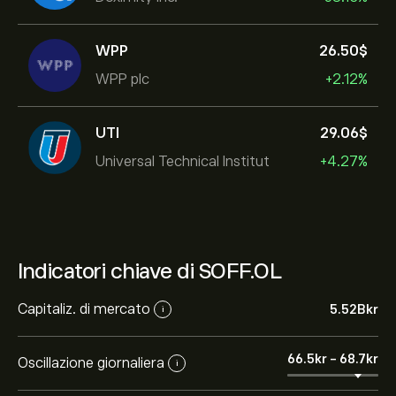
WPP
26.50‎$‎
WPP plc
+2.12%
UTI
29.06‎$‎
Universal Technical Institut
+4.27%
Indicatori chiave di SOFF.OL
Capitaliz. di mercato
5.52B‎kr‎
i
66.5‎kr‎
-
68.7‎kr‎
Oscillazione giornaliera
i