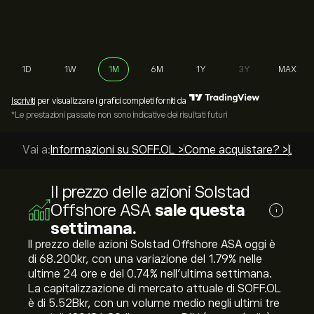
1D
1W
1M
6M
1Y
3Y
MAX
Iscriviti
per visualizzare i grafici completi forniti da
*Le prestazioni passate non sono indicative dei risultati futuri
Vai a:
Informazioni su SOFF.OL >
Come acquistare? >
Le mi
Il prezzo delle azioni Solstad
Offshore ASA
sale questa
i
settimana.
Il prezzo delle azioni Solstad Offshore ASA oggi è
di 68.200‎kr‎, con una variazione del ‎1.79‎% nelle
ultime 24 ore e del ‎0.74‎% nell'ultima settimana.
La capitalizzazione di mercato attuale di SOFF.OL
è di 5.52B‎kr‎, con un volume medio negli ultimi tre