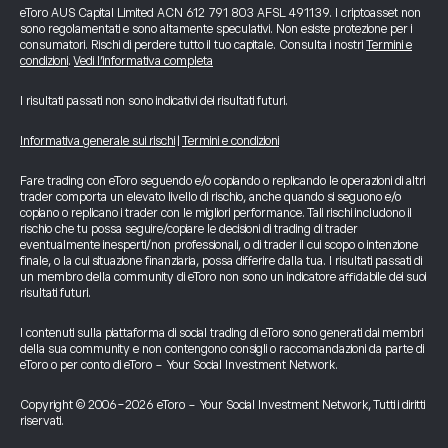
eToro AUS Capital Limited ACN 612 791 803 AFSL 491139. I criptoasset non
sono regolamentati e sono altamente speculativi. Non esiste protezione per i
consumatori. Rischi di perdere tutto il tuo capitale. Consulta i nostri
Termini e
condizioni
.
Vedi l’informativa completa
I risultati passati non sono indicativi dei risultati futuri.
Informativa generale sui rischi
|
Termini e condizioni
Fare trading con eToro seguendo e/o copiando o replicando le operazioni di altri
trader comporta un elevato livello di rischio, anche quando si seguono e/o
copiano o replicano i trader con le migliori performance. Tali rischi includono il
rischio che tu possa seguire/copiare le decisioni di trading di trader
eventualmente inesperti/non professionali, o di trader il cui scopo o intenzione
finale, o la cui situazione finanziaria, possa differire dalla tua. I risultati passati di
un membro della community di eToro non sono un indicatore affidabile dei suoi
risultati futuri.
I contenuti sulla piattaforma di social trading di eToro sono generati dai membri
della sua community e non contengono consigli o raccomandazioni da parte di
eToro o per conto di eToro - Your Social Investment Network.
Copyright © 2006-2026 eToro - Your Social Investment Network, Tutti i diritti
riservati.