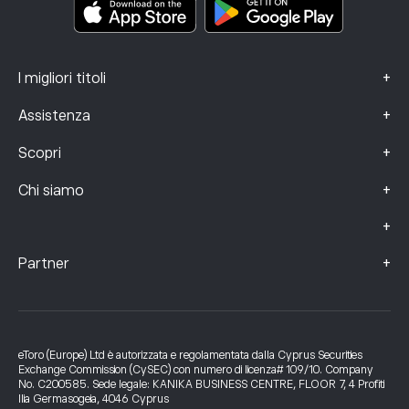
Dati sui reclami (clienti FCA)
+
I migliori titoli
+
Assistenza
+
Scopri
+
Chi siamo
+
+
Partner
eToro (Europe) Ltd è autorizzata e regolamentata dalla Cyprus Securities
Exchange Commission (CySEC) con numero di licenza# 109/10. Company
No. C200585. Sede legale: KANIKA BUSINESS CENTRE, FLOOR 7, 4 Profiti
Ilia Germasogeia, 4046 Cyprus