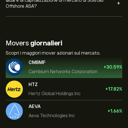
Qual è la capitalizzazione di mercato di Solstad
+
Offshore ASA?
Movers
giornalieri
Scopri i maggiori mover azionari sul mercato.
CMBMF
+
30.59
%
Cambium Networks Corporation
HTZ
+
17.82
%
Hertz Global Holdings Inc
AEVA
+
1.66
%
Aeva Technologies Inc