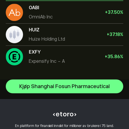
OABI
+
37.50
%
OmniAb Inc
HUIZ
+
37.18
%
Huize Holding Ltd
EXFY
+
35.86
%
Expensify Inc - A
NVIDIA Corporation
Kjøp Shanghai Fosun Pharmaceutical
Amazon.com Inc
Hjelpesenter
Microsoft
Slik setter du inn penger
Slik fungerer CopyTrading
Apple
Slik tar du ut penger
Ansvarlig handel
Meta Platforms Inc
Hvorfor velge eToro
Åpne en konto
Hva er belåning & margin
Tesla Motors, Inc.
En plattform for finansiell innsikt for millioner av brukere i 75 land.
eToro-anmeldelser