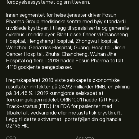
fordøyelsessystemet og smittevern.
Innen segmentet for helsetjenester driver Fosun
Pharma Group medisinske sentre med høy standard i
utviklede kystbyer, i tillegg til spesialiserte og generelle
sykehus i mindre byer. Blant disse finner vi Chancheng
Hospital, Hengsheng Hospital, Zhongwu Hospital,
Wenzhou Geriatrics Hospital, Guangji Hospital, Jimin
Cancer Hospital, Zhuhai Chancheng, Wuhan Jihe
Hospital og flere. I 2018 hadde Fosun Pharma totalt
4118 godkjente sengeplasser.
I regnskapsåret 2018 viste selskapets økonomiske
resultater inntekter på 24,92 milliarder RMB, en økning
på 34,45 %. I 2019 kunngjorde selskapet at
forskningslegemiddelet ORIN1001 hadde fått Fast
Track-status (FTD) fra FDA for pasienter med
tilbakefall, vedvarende eller metastatisk brystkreft.
Legg til dette aktivumet i porteføljen din og handle
Den nåværende prisen på 02196.HK er 17.23‎$‎.
02196.HK.
CEO
Ansatte