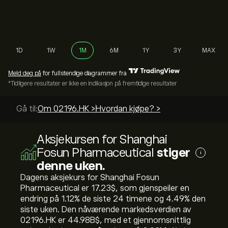
1D
1W
1M
6M
1Y
3Y
MAX
Meld deg på
for fullstendige diagrammer fra
*Tidligere resultater er ikke en indikasjon på fremtidige resultater
Gå til:
Om 02196.HK >
Hvordan kjøpe? >
Aksjekursen for Shanghai
Fosun Pharmaceutical
stiger
i
denne uken.
Dagens aksjekurs for Shanghai Fosun
Pharmaceutical er 17.23‎$‎, som gjenspeiler en
endring på ‎1.12‎% de siste 24 timene og ‎4.49‎% den
siste uken. Den nåværende markedsverdien av
02196.HK er 44.98B‎$‎, med et gjennomsnittlig