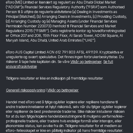
eToro (ME) Limited er lisensiert og regulert av Abu Dhabi Global Market
(“ADGM”)s Financial Services Regulatory Authority ("FSRA") som Authorised
Person til å utføre de regulerte aktivitetene (a) Dealing in Investments as
Principal (Matched), (b) Arranging Deals in Investments, (c) Providing Custody,
(d) Arranging Custody og (e) Managing Assets (under Financial Services
Permission Number 220073) i henhold til Financial Services and Market
Regulations 2015 (“FSMR”). Dets registrerte kontor og hovedforretningssted
er Office 207 and 208, 15th Floor Floor, Al Sarab Tower, ADGM Square, Al
Maryah Island, Abu Dhabi, United Arab Emirates (“UAE”).
eToro AUS Capital Limited ACN 612 791 803 AFSL 491139. Kryptoaktiva er
uregulerte og svært spekulative. Det finnes ingen forbrukerbeskyttelse. Du
risikerer å tape hele kapitalen din. Se våre
Vilkår og betingelser
.
Se full
ansvarsfraskrivelse
Tidligere resultater er ikke en indikasjon på fremtidige resultater.
Generell risikoopplysning
|
Vilkår og betingelser
Handel med eToro ved å følge og/eller kopiere eller replikere handlene til
andre tradere innebærer et høyt risikonivå, selv når du følger og/eller kopierer
eller replikerer de best presterende traderne. Slike risikoer inkluderer risikoen
for at du kan følge/kopiere handelsbeslutningene til muligens uerfarne/ikke-
profesjonelle tradere, eller tradere hvis endelige formål eller intensjon, eller
økonomiske status, kan avvike fra din. Tidligere resultater for et medlem av
eToro-fellesskapet er ikke en pålitelig indikator på hans fremtidige resultater.