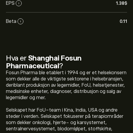
EPS
1.38‎$‎
i
Beta
0.11
i
Hva er
Shanghai Fosun
Pharmaceutical
?
Fosun Pharma ble etablert i 1994 og er et helsekonsern
som dekker alle de viktigste sektorene i helsebransjen,
deriblant produksjon av legemidler, FoU, helsetjenester,
medisinske enheter, diagnoser, distribusjon og salg av
legemidler og mer.
Selskapet har FoU-team i Kina, India, USA og andre
steder i verden. Selskapet fokuserer på terapiområder
som dekker onkologi, hjerte- og karsystemet,
sentralnervesystemet, blodomløpet, stoffskifte,