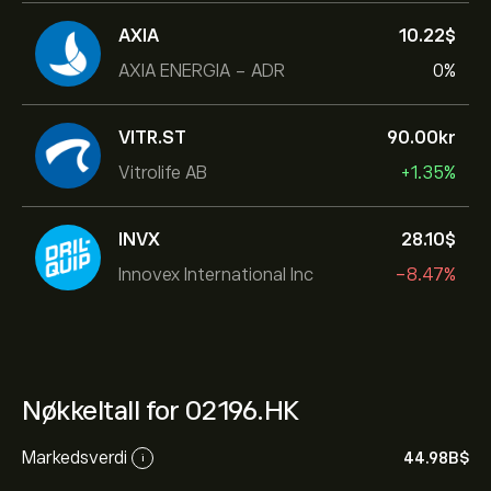
AXIA
10.22‎$‎
AXIA ENERGIA - ADR
0%
VITR.ST
90.00‎kr‎
Vitrolife AB
+1.35%
INVX
28.10‎$‎
Innovex International Inc
-8.47%
Nøkkeltall for 02196.HK
Markedsverdi
44.98B‎$‎
i