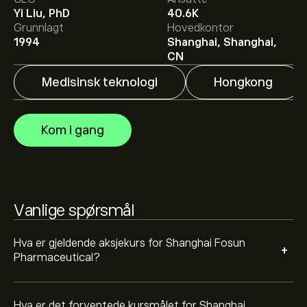
Yi Liu, PhD
40.6K
Det gjennomsnittlige kursmålet for Shanghai Fosun
Grunnlagt
Hovedkontor
Pharmaceutical er 17.23‎$‎.
Registrer deg
på eToro for
1994
Shanghai, Shanghai,
detaljerte forventninger og kursmål fra analytikere.
CN
Medisinsk teknologi
Hongkong
Analytikere gir forventninger for Shanghai Fosun
Pharmaceutical basert på markedstrender, finansielle
rapporter og forventet vekst. Sjekk de nyeste
Kom i gang
forventningene for fremtidige prisbevegelser.
Markedsverdien til Shanghai Fosun Pharmaceutical er
44.98B‎$‎
Vanlige spørsmål
Hva er gjeldende aksjekurs for Shanghai Fosun
+
Pharmaceutical?
Hva er det forventede kursmålet for Shanghai