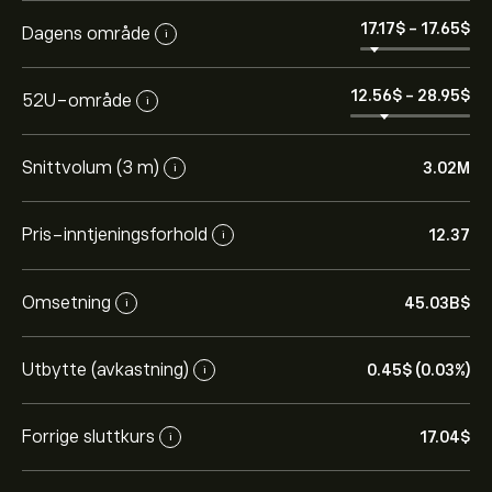
17.17‎$‎
-
17.65‎$‎
Dagens område
i
12.56‎$‎
-
28.95‎$‎
52U-område
i
Snittvolum (3 m)
3.02M
i
Pris-inntjeningsforhold
12.37
i
Omsetning
45.03B‎$‎
i
Utbytte (avkastning)
0.45‎$‎ (0.03%)
i
Forrige sluttkurs
17.04‎$‎
i