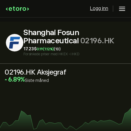
Logg inn
Shanghai Fosun
Pharmaceutical
02196.HK
17.23‎$‎
0.19
(1.12%)
(1D)
Forsinkede priser med
HKEX
•
i HKD
02196.HK Aksjegraf
‎6.89‎
Siste måned