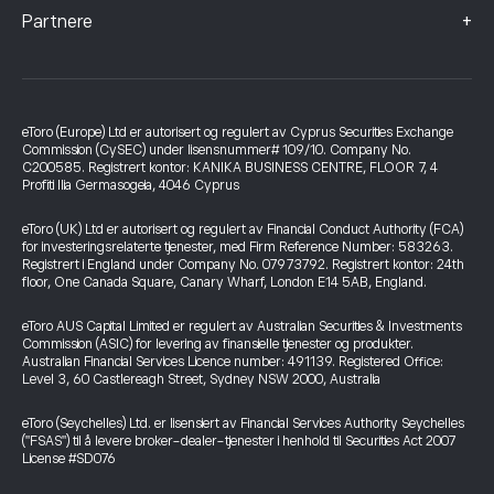
+
Partnere
eToro (Europe) Ltd er autorisert og regulert av Cyprus Securities Exchange
Commission (CySEC) under lisensnummer# 109/10. Company No.
C200585. Registrert kontor: KANIKA BUSINESS CENTRE, FLOOR 7, 4
Profiti Ilia Germasogeia, 4046 Cyprus
eToro (UK) Ltd er autorisert og regulert av Financial Conduct Authority (FCA)
for investeringsrelaterte tjenester, med Firm Reference Number: 583263.
Registrert i England under Company No. 07973792. Registrert kontor: 24th
floor, One Canada Square, Canary Wharf, London E14 5AB, England.
eToro AUS Capital Limited er regulert av Australian Securities & Investments
Commission (ASIC) for levering av finansielle tjenester og produkter.
Australian Financial Services Licence number: 491139. Registered Office:
Level 3, 60 Castlereagh Street, Sydney NSW 2000, Australia
eToro (Seychelles) Ltd. er lisensiert av Financial Services Authority Seychelles
("FSAS") til å levere broker-dealer-tjenester i henhold til Securities Act 2007
License #SD076