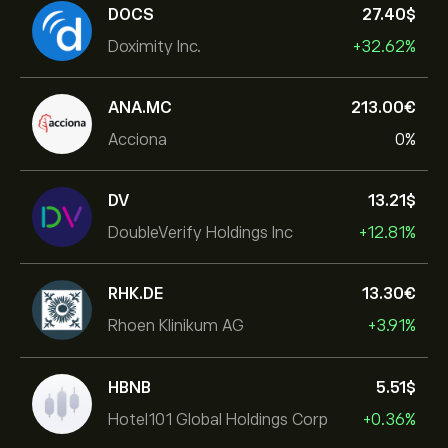
DOCS
27.40‎$‎
Doximity Inc.
+32.62%
ANA.MC
213.00‎€‎
Acciona
0%
DV
13.21‎$‎
DoubleVerify Holdings Inc
+12.81%
RHK.DE
13.30‎€‎
Rhoen Klinikum AG
+3.91%
HBNB
5.51‎$‎
Hotel101 Global Holdings Corp
+0.36%