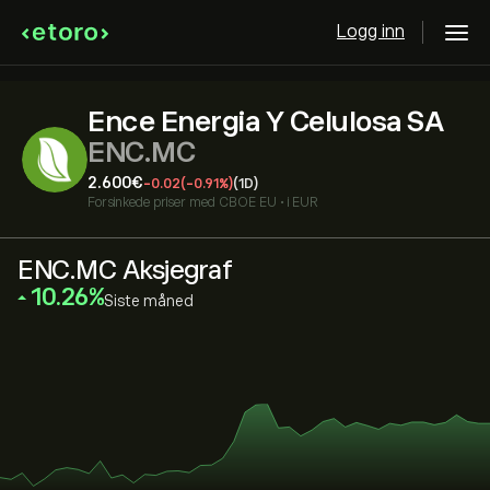
Logg inn
Ence Energia Y Celulosa SA
ENC.MC
2.600‎€‎
-0.02
(-0.91%)
(1D)
Forsinkede priser med
CBOE EU
•
i EUR
ENC.MC Aksjegraf
‎10.26‎
Siste måned