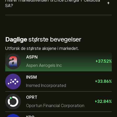
Hva er markedsverdien til Ence Energia Y Celulosa
+
SA?
Daglige
største bevegelser
Utforsk de største aksjene i markedet.
ASPN
+
37.52
%
Aspen Aerogels Inc
INSM
+
33.86
%
Insmed Incorporated
OPRT
+
32.84
%
Oportun Financial Corporation