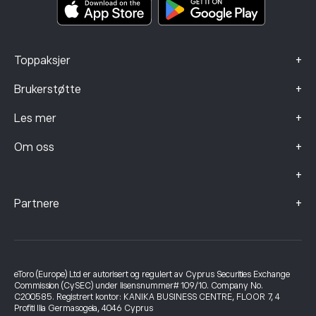
Klagedata (FCA-klienter)
+
Toppaksjer
+
Brukerstøtte
+
Les mer
+
Om oss
+
+
Partnere
eToro (Europe) Ltd er autorisert og regulert av Cyprus Securities Exchange
Commission (CySEC) under lisensnummer# 109/10. Company No.
C200585. Registrert kontor: KANIKA BUSINESS CENTRE, FLOOR 7, 4
Profiti Ilia Germasogeia, 4046 Cyprus