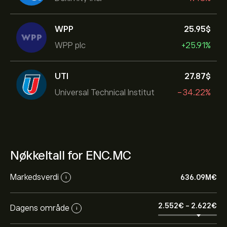
WPP
25.95‎$‎
WPP plc
+25.91%
UTI
27.87‎$‎
Universal Technical Institut
-34.22%
Nøkkeltall for ENC.MC
Markedsverdi
636.09M‎€‎
i
2.552‎€‎
-
2.622‎€‎
Dagens område
i