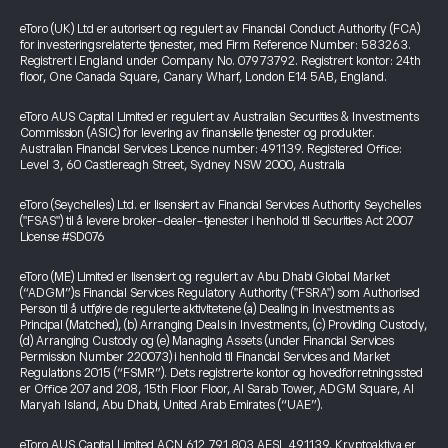
eToro (UK) Ltd er autorisert og regulert av Financial Conduct Authority (FCA)
for investeringsrelaterte tjenester, med Firm Reference Number: 583263.
Registrert i England under Company No. 07973792. Registrert kontor: 24th
floor, One Canada Square, Canary Wharf, London E14 5AB, England.
eToro AUS Capital Limited er regulert av Australian Securities & Investments
Commission (ASIC) for levering av finansielle tjenester og produkter.
Australian Financial Services Licence number: 491139. Registered Office:
Level 3, 60 Castlereagh Street, Sydney NSW 2000, Australia
eToro (Seychelles) Ltd. er lisensiert av Financial Services Authority Seychelles
("FSAS") til å levere broker-dealer-tjenester i henhold til Securities Act 2007
License #SD076
eToro (ME) Limited er lisensiert og regulert av Abu Dhabi Global Market
(“ADGM”)s Financial Services Regulatory Authority ("FSRA") som Authorised
Person til å utføre de regulerte aktivitetene (a) Dealing in Investments as
Principal (Matched), (b) Arranging Deals in Investments, (c) Providing Custody,
(d) Arranging Custody og (e) Managing Assets (under Financial Services
Permission Number 220073) i henhold til Financial Services and Market
Regulations 2015 (“FSMR”). Dets registrerte kontor og hovedforretningssted
er Office 207 and 208, 15th Floor Floor, Al Sarab Tower, ADGM Square, Al
Maryah Island, Abu Dhabi, United Arab Emirates (“UAE”).
eToro AUS Capital Limited ACN 612 791 803 AFSL 491139. Kryptoaktiva er