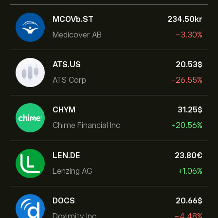
MCOVb.ST
234.50‎kr‎
Medicover AB
-3.30%
ATS.US
20.53‎$‎
ATS Corp
-26.55%
CHYM
31.25‎$‎
Chime Financial Inc
+20.56%
LEN.DE
23.80‎€‎
Lenzing AG
+1.06%
DOCS
20.66‎$‎
Doximity Inc.
-4.48%