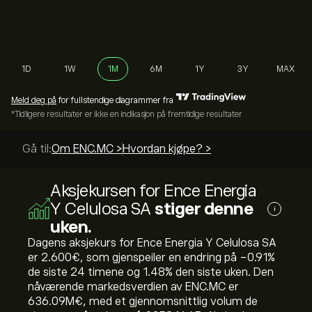
1D
1W
1M
6M
1Y
3Y
MAX
Meld deg på
for fullstendige diagrammer fra
*Tidligere resultater er ikke en indikasjon på fremtidige resultater
Gå til:
Om ENC.MC >
Hvordan kjøpe? >
Aksjekursen for Ence Energia
Y Celulosa SA
stiger denne
i
uken.
Dagens aksjekurs for Ence Energia Y Celulosa SA
er 2.600‎€‎, som gjenspeiler en endring på ‎-0.91‎%
de siste 24 timene og ‎1.48‎% den siste uken. Den
nåværende markedsverdien av ENC.MC er
636.09M‎€‎, med et gjennomsnittlig volum de