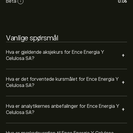
Beta
0.06
i
forventningene for fremtidige prisbevegelser.
Markedsverdien til Ence Energia Y Celulosa SA er
636.09M‎€‎
Vanlige spørsmål
Hva er gjeldende aksjekurs for Ence Energia Y
+
Celulosa SA?
Hva er det forventede kursmålet for Ence Energia Y
+
Celulosa SA?
Hva er analytikernes anbefalinger for Ence Energia Y
+
Celulosa SA?